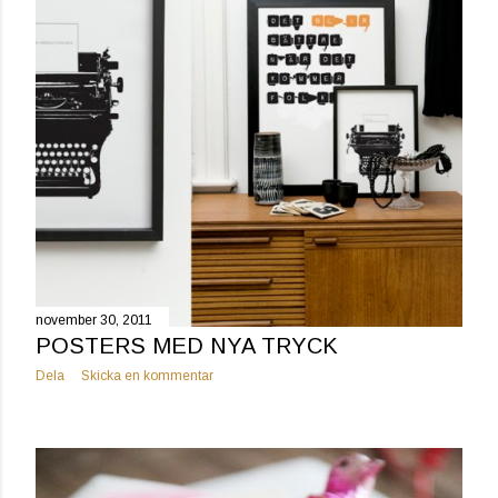
g
g
november 30, 2011
POSTERS MED NYA TRYCK
Dela
Skicka en kommentar