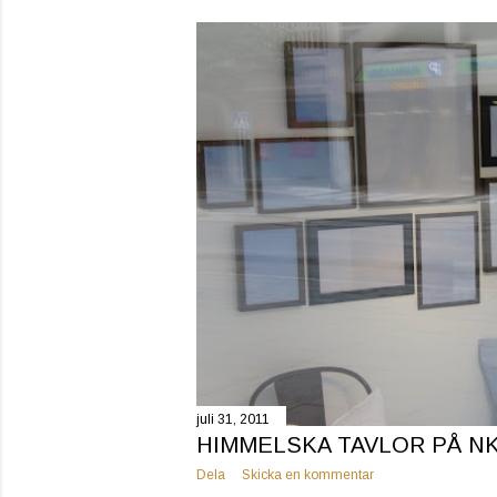
l
ä
g
g
juli 31, 2011
HIMMELSKA TAVLOR PÅ N
Dela
Skicka en kommentar