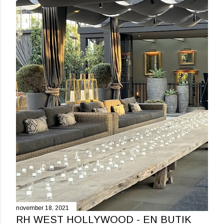
g
g
november 18, 2021
RH WEST HOLLYWOOD - EN BUTIK