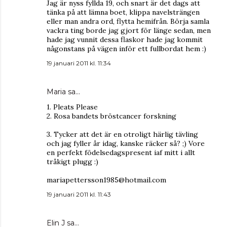
Jag är nyss fyllda 19, och snart är det dags att
tänka på att lämna boet, klippa navelsträngen
eller man andra ord, flytta hemifrån. Börja samla
vackra ting borde jag gjort för länge sedan, men
hade jag vunnit dessa flaskor hade jag kommit
någonstans på vägen inför ett fullbordat hem :)
19 januari 2011 kl. 11:34
Maria
sa…
1. Pleats Please
2. Rosa bandets bröstcancer forskning
3. Tycker att det är en otroligt härlig tävling
och jag fyller år idag, kanske räcker så? ;) Vore
en perfekt födelsedagspresent iaf mitt i allt
tråkigt plugg :)
mariapettersson1985@hotmail.com
19 januari 2011 kl. 11:43
Elin J
sa…