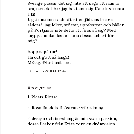
Sverige passar det sig inte att säga att man är
bra, men det har jag bestämt mig för att strunta
i, ja!
Jag är mamma och oftast en jädrans bra en
sådetså, jag leker, stöttar, uppfostrar och håller
på! Förtjänas inte detta att firas så sig? Med
snygga, unika flaskor som dessa, enbart för
mig?
hoppas på tur!
Ha det gott så länge!
Mr22ga@hotmail.com
19 januari 2011 kl. 18:42
Anonym sa…
1. Pleats Please
2. Rosa Bandets Bröstcancerforskning
3. design och inredning är min stora passion,
dessa flaskor från Evian vore en drömvision.