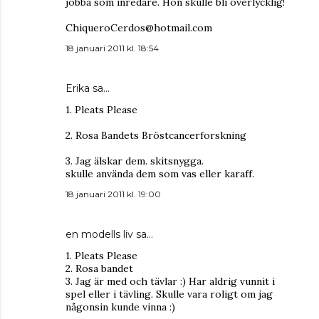
jobba som inredare. Hon skulle bli överlycklig!
ChiqueroCerdos@hotmail.com
18 januari 2011 kl. 18:54
Erika
sa…
1. Pleats Please
2. Rosa Bandets Bröstcancerforskning
3. Jag älskar dem. skitsnygga.
skulle använda dem som vas eller karaff.
18 januari 2011 kl. 19:00
en modells liv
sa…
1. Pleats Please
2. Rosa bandet
3. Jag är med och tävlar :) Har aldrig vunnit i
spel eller i tävling. Skulle vara roligt om jag
någonsin kunde vinna :)