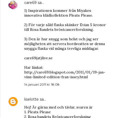
care69
sa…
1) Inspirationen kommer från Miyakes
innovativa klädkollektion Pleats Please.
2) För varje såld flaska skänker Evian 5 kronor
till Rosa Bandets bröstcancerforskning.
3) Den är hur snygg som helst och jag ser
möjligheten att servera bordsvatten ur denna
snygga flaska vid många trevliga middagar.
care69(at)live.se
Har länkat:
http://care69.blogspot.com/2011/01/19-jan-
vinn-limited-edition-fran-issey.html
14 januari 2011 kl. 18:08
liselotte
sa…
Hej! Är gärna med och tävlar, svaren är
1. Pleats Please
2. Rosa bandets Bröstcancerforskning