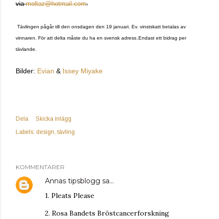
via
moltaz@hotmail.com
.
Tävlingen pågår till den onsdagen den 19 januari. Ev. vinstskatt betalas av
.
vinnaren. För att delta måste du ha en svensk adress
Endast ett bidrag per
tävlande.
Bilder:
Evian
&
Issey Miyake
Dela
Skicka inlägg
Labels:
design
tävling
KOMMENTARER
Annas tipsblogg
sa…
1. Pleats Please
2. Rosa Bandets Bröstcancerforskning