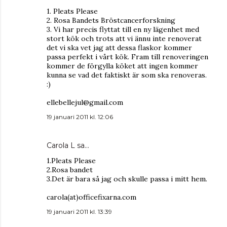
1. Pleats Please
2. Rosa Bandets Bröstcancerforskning
3. Vi har precis flyttat till en ny lägenhet med
stort kök och trots att vi ännu inte renoverat
det vi ska vet jag att dessa flaskor kommer
passa perfekt i vårt kök. Fram till renoveringen
kommer de förgylla köket att ingen kommer
kunna se vad det faktiskt är som ska renoveras.
:)
ellebellejul@gmail.com
19 januari 2011 kl. 12:06
Carola L
sa…
1.Pleats Please
2.Rosa bandet
3.Det är bara så jag och skulle passa i mitt hem.
carola(at)officefixarna.com
19 januari 2011 kl. 13:39