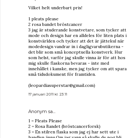
Vilket helt underbart pris!
1 pleats please
2 rosa bandet bröstcancer
3 jag är studerande konstvetare, som tycker att
mode och design har en alldeles för liten plats i
konstvärlden och tycker att det är jättekul när
modedesign vandrar in i dagligvarubutikerna -
det blir som små konceptuella konstverk. Hur
som helst, varför jag skulle vinna är för att hos
mig skulle flaskorna bevaras - inte med
innehållet i kanske, men jag tycker om att spara
små tidsdokument för framtiden.
(leopardiasuperstar@gmail.com)
17 januari 2011 kl. 23:11
Anonym sa…
1 = Pleats Please
2 = Rosa Bandet (bröstcancerforsk)
3 = En stilren flaska som jag ej har sett ute i
handlen ännu.Om jag vann så skulle de nog bli