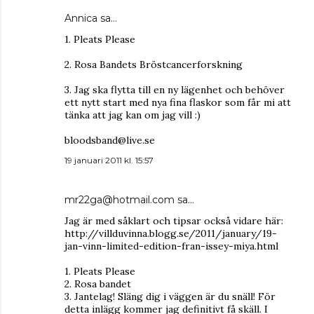
Annica
sa…
1. Pleats Please
2. Rosa Bandets Bröstcancerforskning
3. Jag ska flytta till en ny lägenhet och behöver
ett nytt start med nya fina flaskor som får mi att
tänka att jag kan om jag vill :)
bloodsband@live.se
19 januari 2011 kl. 15:57
mr22ga@hotmail.com
sa…
Jag är med såklart och tipsar också vidare här:
http://villduvinna.blogg.se/2011/january/19-
jan-vinn-limited-edition-fran-issey-miya.html
1. Pleats Please
2. Rosa bandet
3. Jantelag! Släng dig i väggen är du snäll! För
detta inlägg kommer jag definitivt få skäll. I