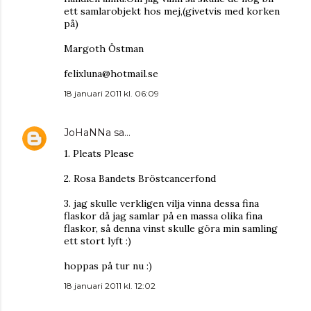
ett samlarobjekt hos mej,(givetvis med korken
på)
Margoth Östman
felixluna@hotmail.se
18 januari 2011 kl. 06:09
JoHaNNa
sa…
1. Pleats Please
2. Rosa Bandets Bröstcancerfond
3. jag skulle verkligen vilja vinna dessa fina
flaskor då jag samlar på en massa olika fina
flaskor, så denna vinst skulle göra min samling
ett stort lyft :)
hoppas på tur nu :)
18 januari 2011 kl. 12:02