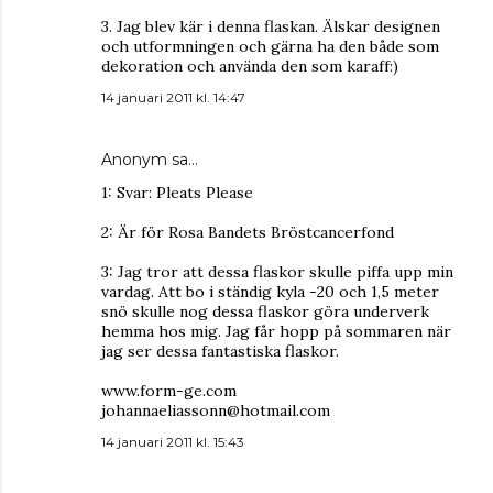
3. Jag blev kär i denna flaskan. Älskar designen
och utformningen och gärna ha den både som
dekoration och använda den som karaff:)
14 januari 2011 kl. 14:47
Anonym sa…
1: Svar: Pleats Please
2: Är för Rosa Bandets Bröstcancerfond
3: Jag tror att dessa flaskor skulle piffa upp min
vardag. Att bo i ständig kyla -20 och 1,5 meter
snö skulle nog dessa flaskor göra underverk
hemma hos mig. Jag får hopp på sommaren när
jag ser dessa fantastiska flaskor.
www.form-ge.com
johannaeliassonn@hotmail.com
14 januari 2011 kl. 15:43