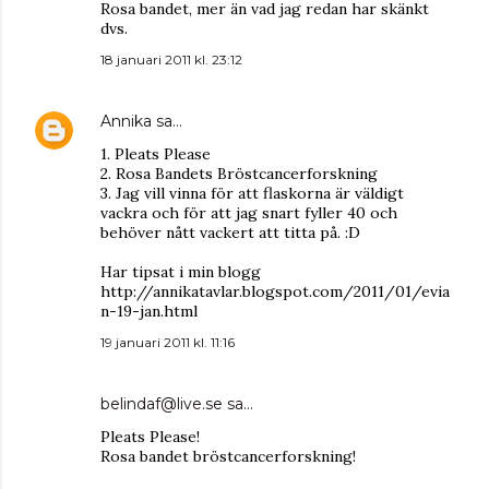
Rosa bandet, mer än vad jag redan har skänkt
dvs.
18 januari 2011 kl. 23:12
Annika
sa…
1. Pleats Please
2. Rosa Bandets Bröstcancerforskning
3. Jag vill vinna för att flaskorna är väldigt
vackra och för att jag snart fyller 40 och
behöver nått vackert att titta på. :D
Har tipsat i min blogg
http://annikatavlar.blogspot.com/2011/01/evia
n-19-jan.html
19 januari 2011 kl. 11:16
belindaf@live.se
sa…
Pleats Please!
Rosa bandet bröstcancerforskning!