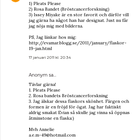
1) Pleats Please
2) Rosa Bandet (Bröstcancerforskning)
3) Issey Miyake är en stor favorit och därför vill
jag gärna ha något han har designat. Just nu får
jag nöja mig med bilderna.
PS, Jag länkar hos mig:
http://evamar.blogg.se/2011/january/flaskor-
19-jan.html
17 januari 2011 kl. 20:34
Anonym sa…
Tävlar gärna!
1. Pleats Please
2. Rosa bandets Bröstcancerforskning
3. Jag älskar dessa flaskors skönhet. Färgen och
formen är en fröjd för ögat. Jag har faktiskt
aldrig smakat Evian så skulle jag vinna så öppnas
åtminstone en flaska:)
Mvh Annelie
a.e.m-49@hotmail.com