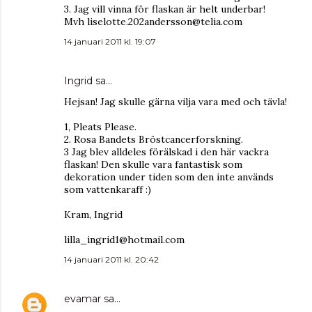
3. Jag vill vinna för flaskan är helt underbar!
Mvh liselotte.202andersson@telia.com
14 januari 2011 kl. 19:07
Ingrid
sa…
Hejsan! Jag skulle gärna vilja vara med och tävla!
1, Pleats Please.
2. Rosa Bandets Bröstcancerforskning.
3 Jag blev alldeles förälskad i den här vackra
flaskan! Den skulle vara fantastisk som
dekoration under tiden som den inte används
som vattenkaraff :)
Kram, Ingrid
lilla_ingrid1@hotmail.com
14 januari 2011 kl. 20:42
evamar
sa…