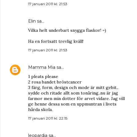
17 januari 2011 kl. 21:53
Elin
sa…
Vilka helt underbart snygga flaskor! =)
Ha en fortsatt trevlig kväll!
17 januari 2011 kl. 21:53
Mamma Mia
sa…
1 pleats please
2 rosa bandet bröstcancer
3 färg, form, design och mode är mitt gebit..
sydde och ritade allt som tonåring..nu är jag
farmor men min dotter för arvet vidare. Jag vill
ge henne dessa som en uppmuntran i livets
hårda skola.
17 januari 2011 kl. 22:15
leopardia
sa…