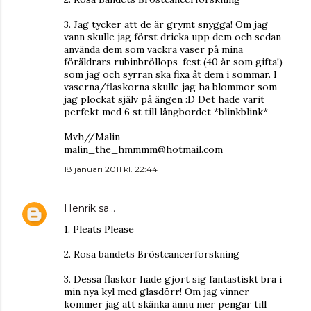
3. Jag tycker att de är grymt snygga! Om jag
vann skulle jag först dricka upp dem och sedan
använda dem som vackra vaser på mina
föräldrars rubinbröllops-fest (40 år som gifta!)
som jag och syrran ska fixa åt dem i sommar. I
vaserna/flaskorna skulle jag ha blommor som
jag plockat själv på ängen :D Det hade varit
perfekt med 6 st till långbordet *blinkblink*
Mvh//Malin
malin_the_hmmmm@hotmail.com
18 januari 2011 kl. 22:44
Henrik
sa…
1. Pleats Please
2. Rosa bandets Bröstcancerforskning
3. Dessa flaskor hade gjort sig fantastiskt bra i
min nya kyl med glasdörr! Om jag vinner
kommer jag att skänka ännu mer pengar till