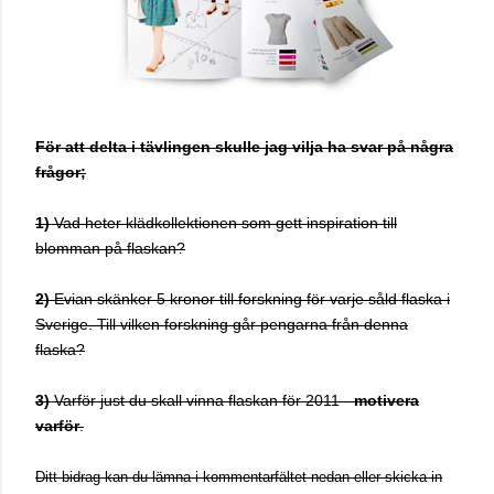
För att delta i tävlingen skulle jag vilja ha svar på några
frågor;
1)
Vad heter klädkollektionen som gett inspiration till
blomman på flaskan?
2)
Evian skänker 5 kronor till forskning för varje såld flaska i
Sverige. Till vilken forskning går pengarna från denna
flaska?
3)
Varför just du skall vinna flaskan för 2011 -
motivera
varför
.
Ditt bidrag kan du lämna i kommentarfältet nedan eller skicka in