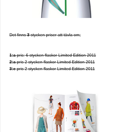
Det finns
3
stycken priser att tävla om;
1:a
pris: 6 stycken flaskor Limited Edition 2011
2:a
pris 2 stycken flaskor Limited Edition 2011
3:e
pris 2 stycken flaskor Limited Edition 2011