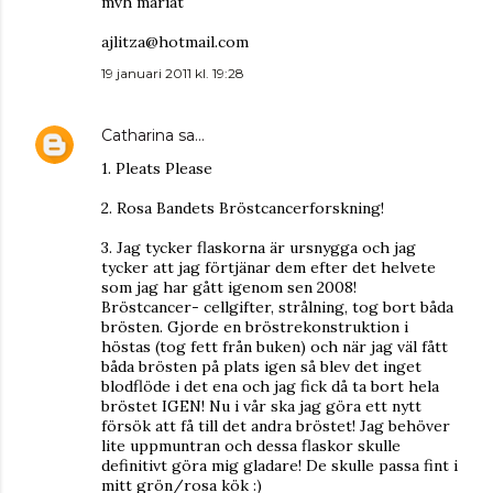
mvh mariat
ajlitza@hotmail.com
19 januari 2011 kl. 19:28
Catharina
sa…
1. Pleats Please
2. Rosa Bandets Bröstcancerforskning!
3. Jag tycker flaskorna är ursnygga och jag
tycker att jag förtjänar dem efter det helvete
som jag har gått igenom sen 2008!
Bröstcancer- cellgifter, strålning, tog bort båda
brösten. Gjorde en bröstrekonstruktion i
höstas (tog fett från buken) och när jag väl fått
båda brösten på plats igen så blev det inget
blodflöde i det ena och jag fick då ta bort hela
bröstet IGEN! Nu i vår ska jag göra ett nytt
försök att få till det andra bröstet! Jag behöver
lite uppmuntran och dessa flaskor skulle
definitivt göra mig gladare! De skulle passa fint i
mitt grön/rosa kök :)