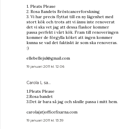
1. Pleats Please
2. Rosa Bandets Bröstcancerforskning
3. Vi har precis flyttat till en ny lägenhet med
stort kök och trots att vi ännu inte renoverat
det vi ska vet jag att dessa flaskor kommer
passa perfekt i vårt kök. Fram till renoveringen
kommer de förgylla köket att ingen kommer
kunna se vad det faktiskt är som ska renoveras.
:)
ellebellejul@gmail.com
19 januari 2011 kl. 12:06
Carola L
sa…
1.Pleats Please
2.Rosa bandet
3.Det är bara så jag och skulle passa i mitt hem.
carola(at)officefixarna.com
19 januari 2011 kl. 13:39