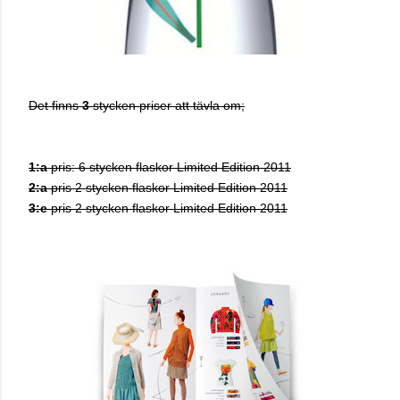
Det finns
3
stycken priser att tävla om;
1:a
pris: 6 stycken flaskor Limited Edition 2011
2:a
pris 2 stycken flaskor Limited Edition 2011
3:e
pris 2 stycken flaskor Limited Edition 2011