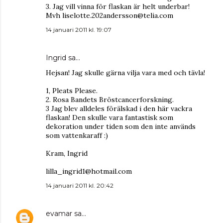
3. Jag vill vinna för flaskan är helt underbar!
Mvh liselotte.202andersson@telia.com
14 januari 2011 kl. 19:07
Ingrid
sa…
Hejsan! Jag skulle gärna vilja vara med och tävla!
1, Pleats Please.
2. Rosa Bandets Bröstcancerforskning.
3 Jag blev alldeles förälskad i den här vackra
flaskan! Den skulle vara fantastisk som
dekoration under tiden som den inte används
som vattenkaraff :)
Kram, Ingrid
lilla_ingrid1@hotmail.com
14 januari 2011 kl. 20:42
evamar
sa…