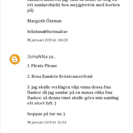
ett samlarobjekt hos mej,(givetvis med korken
på)
Margoth Östman
felixluna@hotmail.se
18 januari 2011 kl. 06:09
JoHaNNa
sa…
1. Pleats Please
2. Rosa Bandets Bröstcancerfond
3. jag skulle verkligen vilja vinna dessa fina
flaskor då jag samlar på en massa olika fina
flaskor, så denna vinst skulle göra min samling
ett stort lyft :)
hoppas på tur nu :)
18 januari 2011 kl. 12:02