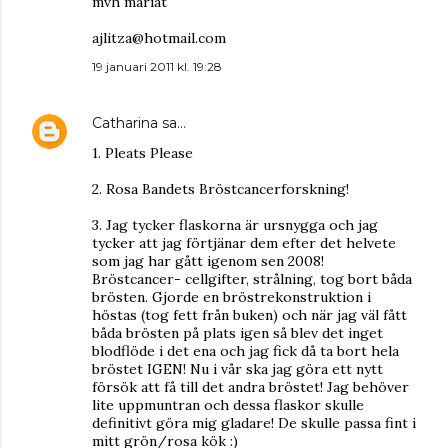
mvh mariat
ajlitza@hotmail.com
19 januari 2011 kl. 19:28
Catharina
sa…
1. Pleats Please
2. Rosa Bandets Bröstcancerforskning!
3. Jag tycker flaskorna är ursnygga och jag
tycker att jag förtjänar dem efter det helvete
som jag har gått igenom sen 2008!
Bröstcancer- cellgifter, strålning, tog bort båda
brösten. Gjorde en bröstrekonstruktion i
höstas (tog fett från buken) och när jag väl fått
båda brösten på plats igen så blev det inget
blodflöde i det ena och jag fick då ta bort hela
bröstet IGEN! Nu i vår ska jag göra ett nytt
försök att få till det andra bröstet! Jag behöver
lite uppmuntran och dessa flaskor skulle
definitivt göra mig gladare! De skulle passa fint i
mitt grön/rosa kök :)