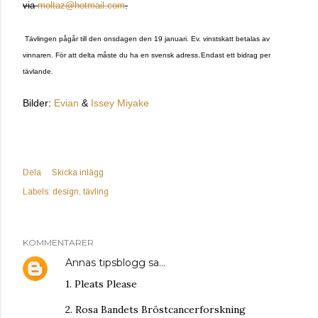
via
moltaz@hotmail.com
.
Tävlingen pågår till den onsdagen den 19 januari. Ev. vinstskatt betalas av
.
vinnaren. För att delta måste du ha en svensk adress
Endast ett bidrag per
tävlande.
Bilder:
Evian
&
Issey Miyake
Dela
Skicka inlägg
Labels:
design
tävling
KOMMENTARER
Annas tipsblogg
sa…
1. Pleats Please
2. Rosa Bandets Bröstcancerforskning