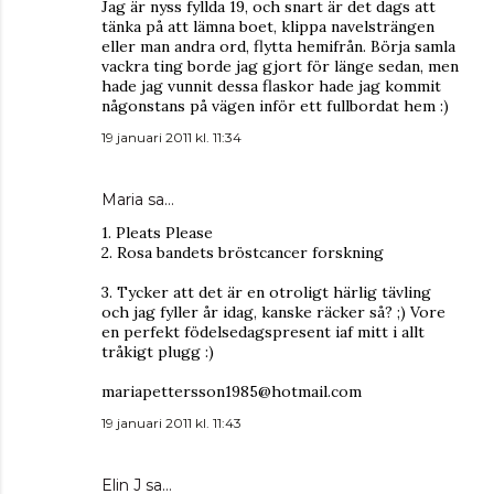
Jag är nyss fyllda 19, och snart är det dags att
tänka på att lämna boet, klippa navelsträngen
eller man andra ord, flytta hemifrån. Börja samla
vackra ting borde jag gjort för länge sedan, men
hade jag vunnit dessa flaskor hade jag kommit
någonstans på vägen inför ett fullbordat hem :)
19 januari 2011 kl. 11:34
Maria
sa…
1. Pleats Please
2. Rosa bandets bröstcancer forskning
3. Tycker att det är en otroligt härlig tävling
och jag fyller år idag, kanske räcker så? ;) Vore
en perfekt födelsedagspresent iaf mitt i allt
tråkigt plugg :)
mariapettersson1985@hotmail.com
19 januari 2011 kl. 11:43
Elin J
sa…