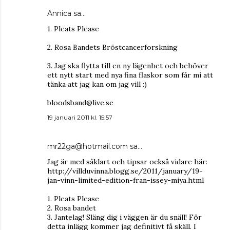
Annica
sa…
1. Pleats Please
2. Rosa Bandets Bröstcancerforskning
3. Jag ska flytta till en ny lägenhet och behöver
ett nytt start med nya fina flaskor som får mi att
tänka att jag kan om jag vill :)
bloodsband@live.se
19 januari 2011 kl. 15:57
mr22ga@hotmail.com
sa…
Jag är med såklart och tipsar också vidare här:
http://villduvinna.blogg.se/2011/january/19-
jan-vinn-limited-edition-fran-issey-miya.html
1. Pleats Please
2. Rosa bandet
3. Jantelag! Släng dig i väggen är du snäll! För
detta inlägg kommer jag definitivt få skäll. I