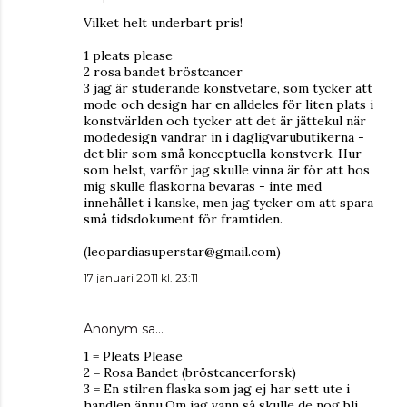
Vilket helt underbart pris!
1 pleats please
2 rosa bandet bröstcancer
3 jag är studerande konstvetare, som tycker att
mode och design har en alldeles för liten plats i
konstvärlden och tycker att det är jättekul när
modedesign vandrar in i dagligvarubutikerna -
det blir som små konceptuella konstverk. Hur
som helst, varför jag skulle vinna är för att hos
mig skulle flaskorna bevaras - inte med
innehållet i kanske, men jag tycker om att spara
små tidsdokument för framtiden.
(leopardiasuperstar@gmail.com)
17 januari 2011 kl. 23:11
Anonym sa…
1 = Pleats Please
2 = Rosa Bandet (bröstcancerforsk)
3 = En stilren flaska som jag ej har sett ute i
handlen ännu.Om jag vann så skulle de nog bli