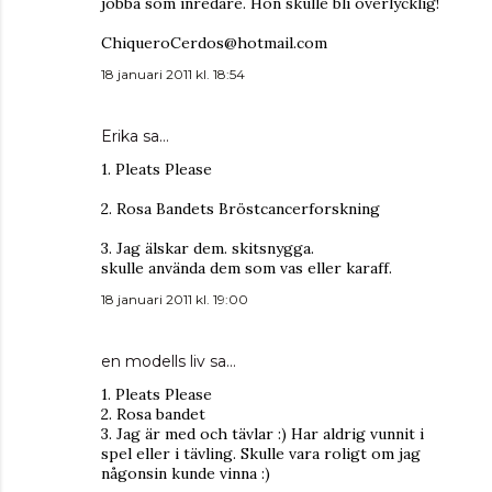
jobba som inredare. Hon skulle bli överlycklig!
ChiqueroCerdos@hotmail.com
18 januari 2011 kl. 18:54
Erika
sa…
1. Pleats Please
2. Rosa Bandets Bröstcancerforskning
3. Jag älskar dem. skitsnygga.
skulle använda dem som vas eller karaff.
18 januari 2011 kl. 19:00
en modells liv
sa…
1. Pleats Please
2. Rosa bandet
3. Jag är med och tävlar :) Har aldrig vunnit i
spel eller i tävling. Skulle vara roligt om jag
någonsin kunde vinna :)