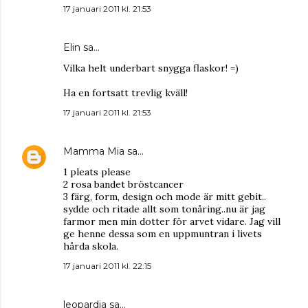
17 januari 2011 kl. 21:53
Elin
sa…
Vilka helt underbart snygga flaskor! =)
Ha en fortsatt trevlig kväll!
17 januari 2011 kl. 21:53
Mamma Mia
sa…
1 pleats please
2 rosa bandet bröstcancer
3 färg, form, design och mode är mitt gebit..
sydde och ritade allt som tonåring..nu är jag
farmor men min dotter för arvet vidare. Jag vill
ge henne dessa som en uppmuntran i livets
hårda skola.
17 januari 2011 kl. 22:15
leopardia
sa…