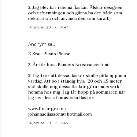
3. Jag blev kär i denna flaskan. Älskar designen
och utformningen och gärna ha den både som
dekoration och använda den som karaff:)
14 januari 2011 kl. 14:47
Anonym sa…
1: Svar: Pleats Please
2: Är för Rosa Bandets Bröstcancerfond
3: Jag tror att dessa flaskor skulle piffa upp min
vardag. Att bo i ständig kyla -20 och 1,5 meter
snö skulle nog dessa flaskor göra underverk
hemma hos mig. Jag får hopp på sommaren när
jag ser dessa fantastiska flaskor.
www.form-ge.com
johannaeliassonn@hotmail.com
14 januari 2011 kl. 15:43