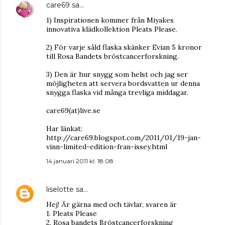
care69
sa…
1) Inspirationen kommer från Miyakes
innovativa klädkollektion Pleats Please.
2) För varje såld flaska skänker Evian 5 kronor
till Rosa Bandets bröstcancerforskning.
3) Den är hur snygg som helst och jag ser
möjligheten att servera bordsvatten ur denna
snygga flaska vid många trevliga middagar.
care69(at)live.se
Har länkat:
http://care69.blogspot.com/2011/01/19-jan-
vinn-limited-edition-fran-issey.html
14 januari 2011 kl. 18:08
liselotte
sa…
Hej! Är gärna med och tävlar, svaren är
1. Pleats Please
2. Rosa bandets Bröstcancerforskning