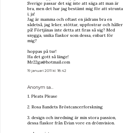
Sverige passar det sig inte att säga att man är
bra, men det har jag bestämt mig för att strunta
i, ja!
Jag är mamma och oftast en jädrans bra en
sådetså, jag leker, stöttar, uppfostrar och håller
på! Förtjänas inte detta att firas så sig? Med
snygga, unika flaskor som dessa, enbart för
mig?
hoppas på tur!
Ha det gott så länge!
Mr22ga@hotmail.com
19 januari 2011 kl. 18:42
Anonym sa…
1. Pleats Please
2. Rosa Bandets Bröstcancerforskning
3. design och inredning är min stora passion,
dessa flaskor från Evian vore en drömvision.