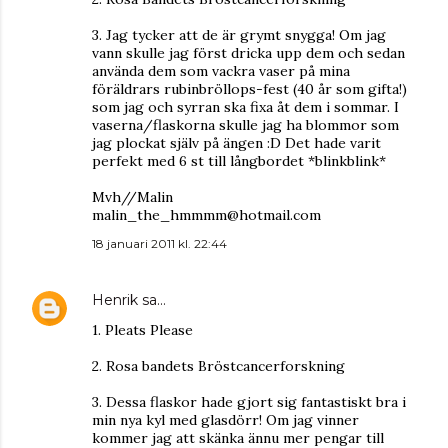
3. Jag tycker att de är grymt snygga! Om jag
vann skulle jag först dricka upp dem och sedan
använda dem som vackra vaser på mina
föräldrars rubinbröllops-fest (40 år som gifta!)
som jag och syrran ska fixa åt dem i sommar. I
vaserna/flaskorna skulle jag ha blommor som
jag plockat själv på ängen :D Det hade varit
perfekt med 6 st till långbordet *blinkblink*
Mvh//Malin
malin_the_hmmmm@hotmail.com
18 januari 2011 kl. 22:44
Henrik
sa…
1. Pleats Please
2. Rosa bandets Bröstcancerforskning
3. Dessa flaskor hade gjort sig fantastiskt bra i
min nya kyl med glasdörr! Om jag vinner
kommer jag att skänka ännu mer pengar till