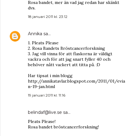
Rosa bandet, mer än vad jag redan har skänkt
dvs.
18 januari 2011 kl. 23:12
Annika
sa…
1. Pleats Please
2. Rosa Bandets Bröstcancerforskning
3. Jag vill vinna för att flaskorna är väldigt
vackra och för att jag snart fyller 40 och
behöver nått vackert att titta på. :D
Har tipsat i min blogg
http://annikatavlar.blogspot.com/2011/01/evia
n-19-jan.html
19 januari 2011 kl. 11:16
belindaf@live.se
sa…
Pleats Please!
Rosa bandet bröstcancerforskning!