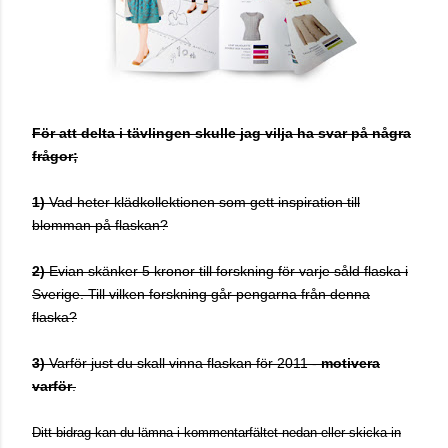
För att delta i tävlingen skulle jag vilja ha svar på några
frågor;
1)
Vad heter klädkollektionen som gett inspiration till
blomman på flaskan?
2)
Evian skänker 5 kronor till forskning för varje såld flaska i
Sverige. Till vilken forskning går pengarna från denna
flaska?
3)
Varför just du skall vinna flaskan för 2011 -
motivera
varför
.
Ditt bidrag kan du lämna i kommentarfältet nedan eller skicka in