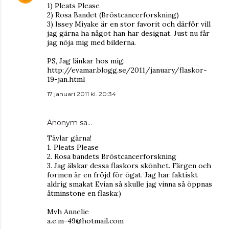
1) Pleats Please
2) Rosa Bandet (Bröstcancerforskning)
3) Issey Miyake är en stor favorit och därför vill
jag gärna ha något han har designat. Just nu får
jag nöja mig med bilderna.
PS, Jag länkar hos mig:
http://evamar.blogg.se/2011/january/flaskor-
19-jan.html
17 januari 2011 kl. 20:34
Anonym sa…
Tävlar gärna!
1. Pleats Please
2. Rosa bandets Bröstcancerforskning
3. Jag älskar dessa flaskors skönhet. Färgen och
formen är en fröjd för ögat. Jag har faktiskt
aldrig smakat Evian så skulle jag vinna så öppnas
åtminstone en flaska:)
Mvh Annelie
a.e.m-49@hotmail.com