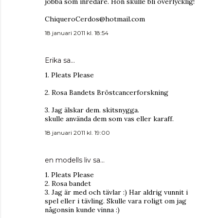
jobba som inredare. Hon skulle bli överlycklig!
ChiqueroCerdos@hotmail.com
18 januari 2011 kl. 18:54
Erika
sa…
1. Pleats Please
2. Rosa Bandets Bröstcancerforskning
3. Jag älskar dem. skitsnygga.
skulle använda dem som vas eller karaff.
18 januari 2011 kl. 19:00
en modells liv
sa…
1. Pleats Please
2. Rosa bandet
3. Jag är med och tävlar :) Har aldrig vunnit i
spel eller i tävling. Skulle vara roligt om jag
någonsin kunde vinna :)