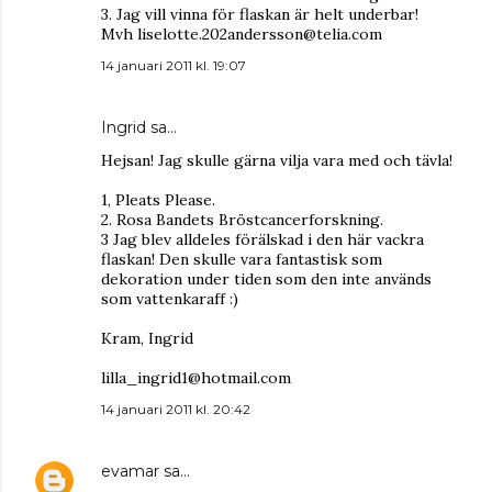
3. Jag vill vinna för flaskan är helt underbar!
Mvh liselotte.202andersson@telia.com
14 januari 2011 kl. 19:07
Ingrid
sa…
Hejsan! Jag skulle gärna vilja vara med och tävla!
1, Pleats Please.
2. Rosa Bandets Bröstcancerforskning.
3 Jag blev alldeles förälskad i den här vackra
flaskan! Den skulle vara fantastisk som
dekoration under tiden som den inte används
som vattenkaraff :)
Kram, Ingrid
lilla_ingrid1@hotmail.com
14 januari 2011 kl. 20:42
evamar
sa…