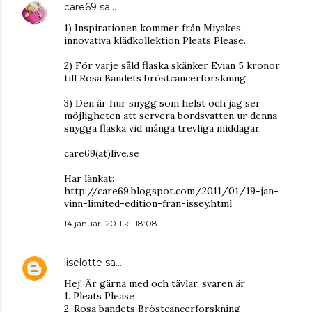
care69
sa…
1) Inspirationen kommer från Miyakes
innovativa klädkollektion Pleats Please.
2) För varje såld flaska skänker Evian 5 kronor
till Rosa Bandets bröstcancerforskning.
3) Den är hur snygg som helst och jag ser
möjligheten att servera bordsvatten ur denna
snygga flaska vid många trevliga middagar.
care69(at)live.se
Har länkat:
http://care69.blogspot.com/2011/01/19-jan-
vinn-limited-edition-fran-issey.html
14 januari 2011 kl. 18:08
liselotte
sa…
Hej! Är gärna med och tävlar, svaren är
1. Pleats Please
2. Rosa bandets Bröstcancerforskning