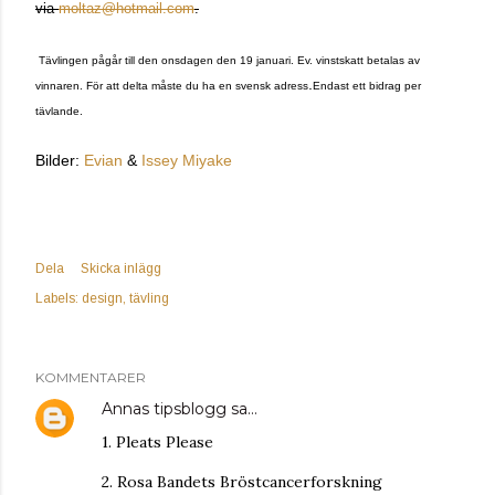
via
moltaz@hotmail.com
.
Tävlingen pågår till den onsdagen den 19 januari. Ev. vinstskatt betalas av
.
vinnaren. För att delta måste du ha en svensk adress
Endast ett bidrag per
tävlande.
Bilder:
Evian
&
Issey Miyake
Dela
Skicka inlägg
Labels:
design
tävling
KOMMENTARER
Annas tipsblogg
sa…
1. Pleats Please
2. Rosa Bandets Bröstcancerforskning