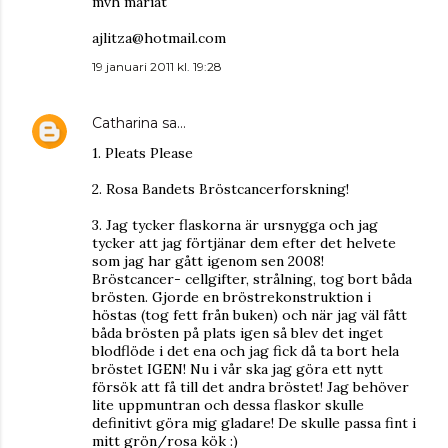
mvh mariat
ajlitza@hotmail.com
19 januari 2011 kl. 19:28
Catharina
sa…
1. Pleats Please
2. Rosa Bandets Bröstcancerforskning!
3. Jag tycker flaskorna är ursnygga och jag
tycker att jag förtjänar dem efter det helvete
som jag har gått igenom sen 2008!
Bröstcancer- cellgifter, strålning, tog bort båda
brösten. Gjorde en bröstrekonstruktion i
höstas (tog fett från buken) och när jag väl fått
båda brösten på plats igen så blev det inget
blodflöde i det ena och jag fick då ta bort hela
bröstet IGEN! Nu i vår ska jag göra ett nytt
försök att få till det andra bröstet! Jag behöver
lite uppmuntran och dessa flaskor skulle
definitivt göra mig gladare! De skulle passa fint i
mitt grön/rosa kök :)