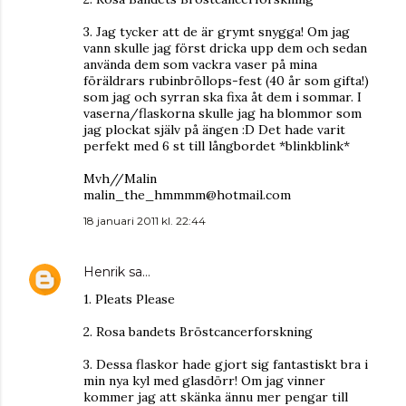
3. Jag tycker att de är grymt snygga! Om jag
vann skulle jag först dricka upp dem och sedan
använda dem som vackra vaser på mina
föräldrars rubinbröllops-fest (40 år som gifta!)
som jag och syrran ska fixa åt dem i sommar. I
vaserna/flaskorna skulle jag ha blommor som
jag plockat själv på ängen :D Det hade varit
perfekt med 6 st till långbordet *blinkblink*
Mvh//Malin
malin_the_hmmmm@hotmail.com
18 januari 2011 kl. 22:44
Henrik
sa…
1. Pleats Please
2. Rosa bandets Bröstcancerforskning
3. Dessa flaskor hade gjort sig fantastiskt bra i
min nya kyl med glasdörr! Om jag vinner
kommer jag att skänka ännu mer pengar till