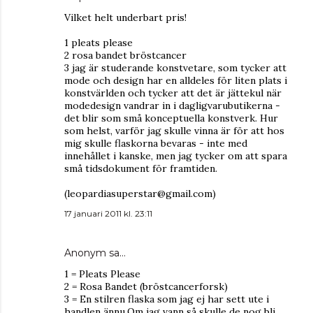
Vilket helt underbart pris!
1 pleats please
2 rosa bandet bröstcancer
3 jag är studerande konstvetare, som tycker att
mode och design har en alldeles för liten plats i
konstvärlden och tycker att det är jättekul när
modedesign vandrar in i dagligvarubutikerna -
det blir som små konceptuella konstverk. Hur
som helst, varför jag skulle vinna är för att hos
mig skulle flaskorna bevaras - inte med
innehållet i kanske, men jag tycker om att spara
små tidsdokument för framtiden.
(leopardiasuperstar@gmail.com)
17 januari 2011 kl. 23:11
Anonym sa…
1 = Pleats Please
2 = Rosa Bandet (bröstcancerforsk)
3 = En stilren flaska som jag ej har sett ute i
handlen ännu.Om jag vann så skulle de nog bli