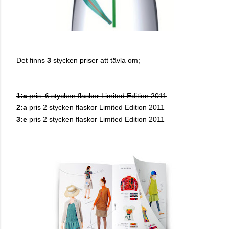
Det finns
3
stycken priser att tävla om;
1:a
pris: 6 stycken flaskor Limited Edition 2011
2:a
pris 2 stycken flaskor Limited Edition 2011
3:e
pris 2 stycken flaskor Limited Edition 2011