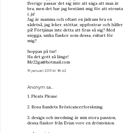
Sverige passar det sig inte att säga att man är
bra, men det har jag bestämt mig för att strunta
i, ja!
Jag är mamma och oftast en jädrans bra en
sådetså, jag leker, stöttar, uppfostrar och håller
på! Förtjänas inte detta att firas så sig? Med
snygga, unika flaskor som dessa, enbart för
mig?
hoppas på tur!
Ha det gott så länge!
Mr22ga@hotmail.com
19 januari 2011 kl. 18:42
Anonym sa…
1. Pleats Please
2. Rosa Bandets Bröstcancerforskning
3. design och inredning är min stora passion,
dessa flaskor från Evian vore en drömvision.