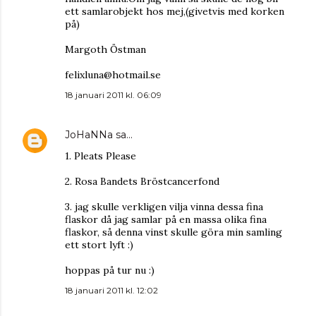
ett samlarobjekt hos mej,(givetvis med korken
på)
Margoth Östman
felixluna@hotmail.se
18 januari 2011 kl. 06:09
JoHaNNa
sa…
1. Pleats Please
2. Rosa Bandets Bröstcancerfond
3. jag skulle verkligen vilja vinna dessa fina
flaskor då jag samlar på en massa olika fina
flaskor, så denna vinst skulle göra min samling
ett stort lyft :)
hoppas på tur nu :)
18 januari 2011 kl. 12:02