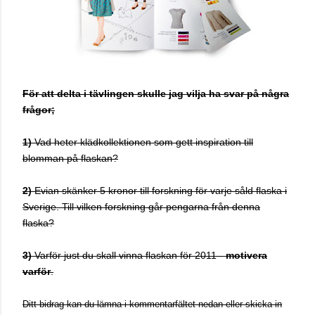
För att delta i tävlingen skulle jag vilja ha svar på några
frågor;
1)
Vad heter klädkollektionen som gett inspiration till
blomman på flaskan?
2)
Evian skänker 5 kronor till forskning för varje såld flaska i
Sverige. Till vilken forskning går pengarna från denna
flaska?
3)
Varför just du skall vinna flaskan för 2011 -
motivera
varför
.
Ditt bidrag kan du lämna i kommentarfältet nedan eller skicka in