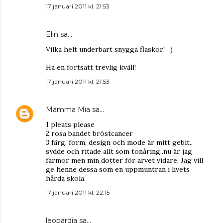
17 januari 2011 kl. 21:53
Elin
sa…
Vilka helt underbart snygga flaskor! =)
Ha en fortsatt trevlig kväll!
17 januari 2011 kl. 21:53
Mamma Mia
sa…
1 pleats please
2 rosa bandet bröstcancer
3 färg, form, design och mode är mitt gebit..
sydde och ritade allt som tonåring..nu är jag
farmor men min dotter för arvet vidare. Jag vill
ge henne dessa som en uppmuntran i livets
hårda skola.
17 januari 2011 kl. 22:15
leopardia
sa…