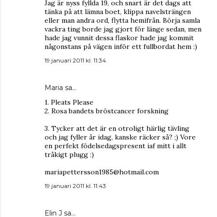
Jag är nyss fyllda 19, och snart är det dags att
tänka på att lämna boet, klippa navelsträngen
eller man andra ord, flytta hemifrån. Börja samla
vackra ting borde jag gjort för länge sedan, men
hade jag vunnit dessa flaskor hade jag kommit
någonstans på vägen inför ett fullbordat hem :)
19 januari 2011 kl. 11:34
Maria
sa…
1. Pleats Please
2. Rosa bandets bröstcancer forskning
3. Tycker att det är en otroligt härlig tävling
och jag fyller år idag, kanske räcker så? ;) Vore
en perfekt födelsedagspresent iaf mitt i allt
tråkigt plugg :)
mariapettersson1985@hotmail.com
19 januari 2011 kl. 11:43
Elin J
sa…