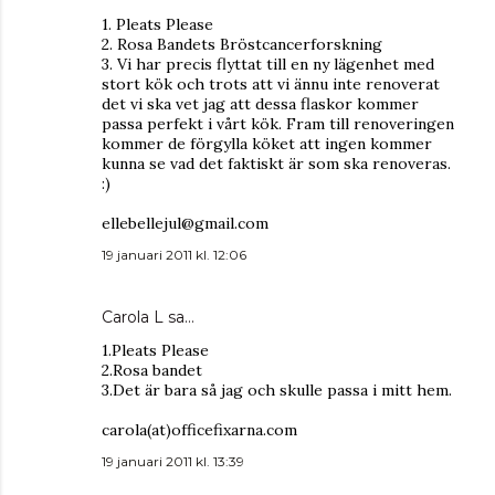
1. Pleats Please
2. Rosa Bandets Bröstcancerforskning
3. Vi har precis flyttat till en ny lägenhet med
stort kök och trots att vi ännu inte renoverat
det vi ska vet jag att dessa flaskor kommer
passa perfekt i vårt kök. Fram till renoveringen
kommer de förgylla köket att ingen kommer
kunna se vad det faktiskt är som ska renoveras.
:)
ellebellejul@gmail.com
19 januari 2011 kl. 12:06
Carola L
sa…
1.Pleats Please
2.Rosa bandet
3.Det är bara så jag och skulle passa i mitt hem.
carola(at)officefixarna.com
19 januari 2011 kl. 13:39