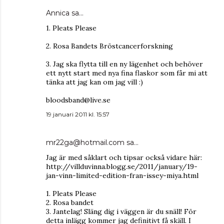
Annica
sa…
1. Pleats Please
2. Rosa Bandets Bröstcancerforskning
3. Jag ska flytta till en ny lägenhet och behöver
ett nytt start med nya fina flaskor som får mi att
tänka att jag kan om jag vill :)
bloodsband@live.se
19 januari 2011 kl. 15:57
mr22ga@hotmail.com
sa…
Jag är med såklart och tipsar också vidare här:
http://villduvinna.blogg.se/2011/january/19-
jan-vinn-limited-edition-fran-issey-miya.html
1. Pleats Please
2. Rosa bandet
3. Jantelag! Släng dig i väggen är du snäll! För
detta inlägg kommer jag definitivt få skäll. I