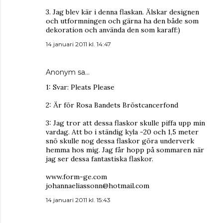
3. Jag blev kär i denna flaskan. Älskar designen
och utformningen och gärna ha den både som
dekoration och använda den som karaff:)
14 januari 2011 kl. 14:47
Anonym sa…
1: Svar: Pleats Please
2: Är för Rosa Bandets Bröstcancerfond
3: Jag tror att dessa flaskor skulle piffa upp min
vardag. Att bo i ständig kyla -20 och 1,5 meter
snö skulle nog dessa flaskor göra underverk
hemma hos mig. Jag får hopp på sommaren när
jag ser dessa fantastiska flaskor.
www.form-ge.com
johannaeliassonn@hotmail.com
14 januari 2011 kl. 15:43