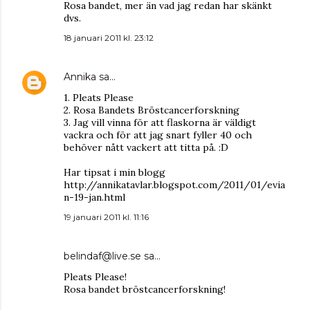
Rosa bandet, mer än vad jag redan har skänkt
dvs.
18 januari 2011 kl. 23:12
Annika
sa…
1. Pleats Please
2. Rosa Bandets Bröstcancerforskning
3. Jag vill vinna för att flaskorna är väldigt
vackra och för att jag snart fyller 40 och
behöver nått vackert att titta på. :D
Har tipsat i min blogg
http://annikatavlar.blogspot.com/2011/01/evia
n-19-jan.html
19 januari 2011 kl. 11:16
belindaf@live.se
sa…
Pleats Please!
Rosa bandet bröstcancerforskning!