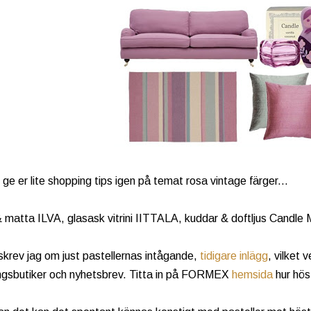
ge er lite shopping tips igen på temat rosa vintage färger...
 matta ILVA, glasask vitrini IITTALA, kuddar & doftljus Candle
skrev jag om just pastellernas intågande,
tidigare inlägg
, vilket v
ingsbutiker och nyhetsbrev. Titta in på FORMEX
hemsida
hur höst