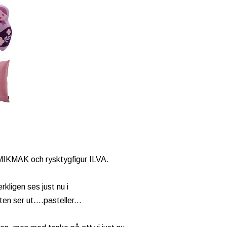
 MIKMAK och rysktygfigur ILVA.
erkligen ses just nu i
en ser ut....pasteller...