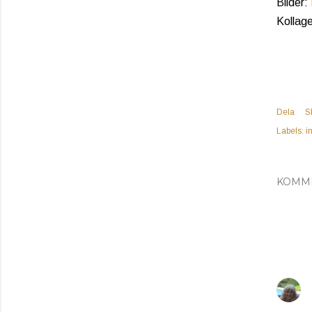
Bilder:
Kollage
Dela
S
Labels:
i
KOMM