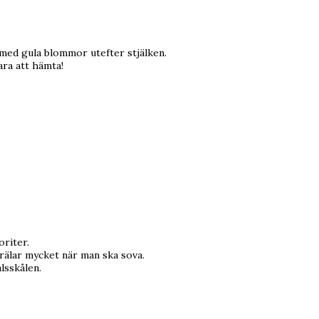
 med gula blommor utefter stjälken.
ara att hämta!
oriter.
krälar mycket när man ska sova.
lsskålen.