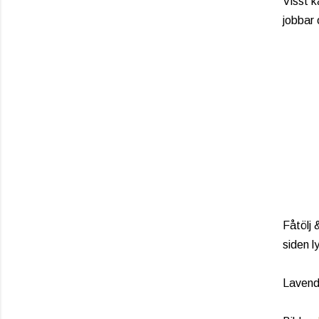
Visst k
jobbar 
Fåtölj 
siden l
Lavende