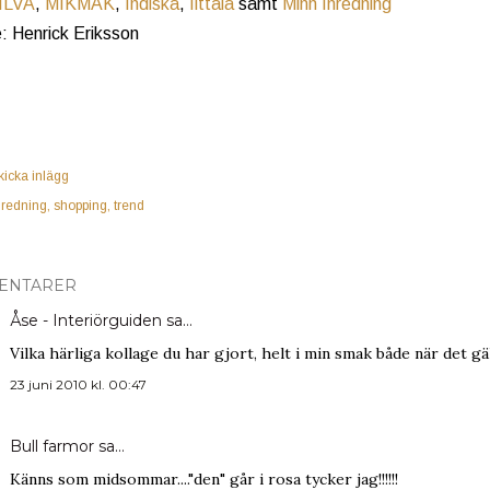
ILVA
,
MIKMAK
,
Indiska
,
Iittala
samt
Minh Inredning
: Henrick Eriksson
kicka inlägg
nredning
shopping
trend
ENTARER
Åse - Interiörguiden
sa…
Vilka härliga kollage du har gjort, helt i min smak både när det g
23 juni 2010 kl. 00:47
Bull farmor
sa…
Känns som midsommar...."den" går i rosa tycker jag!!!!!!