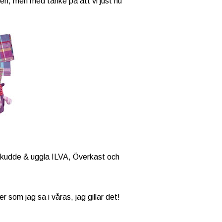
en, men med tanke på att vi just nu
nekudde & uggla ILVA, Överkast och
er som jag sa i våras, jag gillar det!