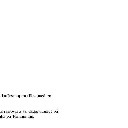
t kaffesumpen till squashen.
 ska renovera vardagsrummet på
 tänka på. Hmmmmm.