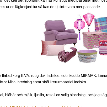
an det kan det spontant kännas konstigt med pasteller mot höst
oss ur en lågkonjunktur så kan det ju inte vara mer passande.
& flätad korg ILVA, rutig duk Indiska, sidenkudde MIKMAK, Lin
yktor Minh Inredning samt skål i returmaterial Indiska.
l, blåbär och mjölk, ljuslila, rosa i en salig blandning, och jag säg