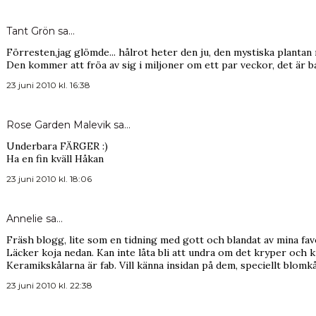
Tant Grön
sa…
Förresten,jag glömde... hålrot heter den ju, den mystiska plantan
Den kommer att fröa av sig i miljoner om ett par veckor, det är b
23 juni 2010 kl. 16:38
Rose Garden Malevik
sa…
Underbara FÄRGER :)
Ha en fin kväll Håkan
23 juni 2010 kl. 18:06
Annelie
sa…
Fräsh blogg, lite som en tidning med gott och blandat av mina fav
Läcker koja nedan. Kan inte låta bli att undra om det kryper och 
Keramikskålarna är fab. Vill känna insidan på dem, speciellt blomkå
23 juni 2010 kl. 22:38