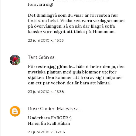
försvara sig!
Det dimlilagrå som du visar är förresten hur
flott som helst. Vi ska renovera vardagsrummet
på övervåningen, så en sån där lilagrå soffa
kanske vore något att tänka på. Hmmmmm.
23 juni 2010 kl. 16:33
Tant Grön
sa…
Förresten,jag glömde... hålrot heter den ju, den
mystiska plantan med gula blommor utefter
stjälken. Den kommer att fröa av sig i miljoner
om ett par veckor, det är bara att hämta!
23 juni 2010 kl. 16:38
Rose Garden Malevik
sa…
Underbara FÄRGER :)
Ha en fin kväll Håkan
23 juni 2010 kl. 18:06