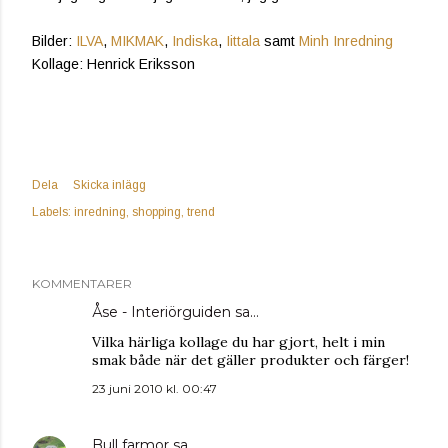
Bilder:
ILVA
,
MIKMAK
,
Indiska
,
Iittala
samt
Minh Inredning
Kollage: Henrick Eriksson
Dela
Skicka inlägg
Labels:
inredning
shopping
trend
KOMMENTARER
Åse - Interiörguiden
sa…
Vilka härliga kollage du har gjort, helt i min
smak både när det gäller produkter och färger!
23 juni 2010 kl. 00:47
Bull farmor
sa…