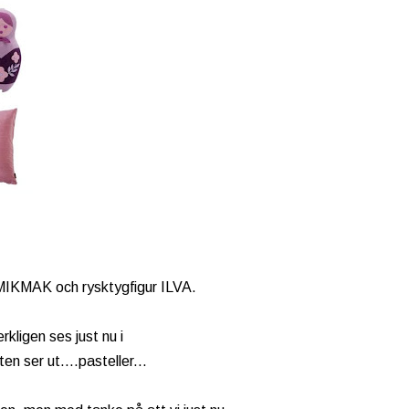
 MIKMAK och rysktygfigur ILVA.
erkligen ses just nu i
en ser ut....pasteller...