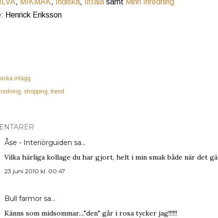
ILVA
,
MIKMAK
,
Indiska
,
Iittala
samt
Minh Inredning
: Henrick Eriksson
kicka inlägg
nredning
shopping
trend
ENTARER
Åse - Interiörguiden
sa…
Vilka härliga kollage du har gjort, helt i min smak både när det g
23 juni 2010 kl. 00:47
Bull farmor
sa…
Känns som midsommar...."den" går i rosa tycker jag!!!!!!