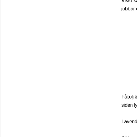
Visst k
jobbar 
Fåtölj 
siden l
Lavende