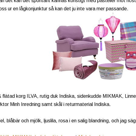
an det kan det spontant kännas konstigt med pasteller mot höst
oss ur en lågkonjunktur så kan det ju inte vara mer passande.
& flätad korg ILVA, rutig duk Indiska, sidenkudde MIKMAK, Lin
yktor Minh Inredning samt skål i returmaterial Indiska.
l, blåbär och mjölk, ljuslila, rosa i en salig blandning, och jag säg