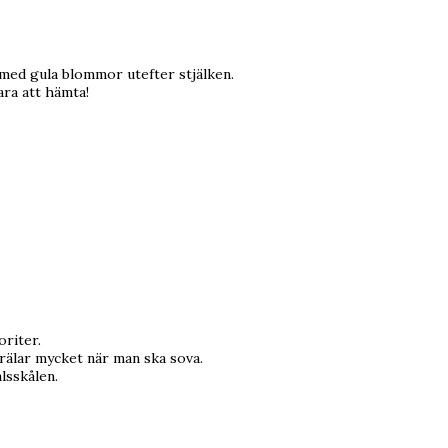
 med gula blommor utefter stjälken.
ara att hämta!
oriter.
krälar mycket när man ska sova.
lsskålen.