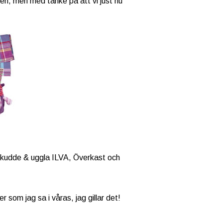
en, men med tanke på att vi just nu
nekudde & uggla ILVA, Överkast och
er som jag sa i våras, jag gillar det!