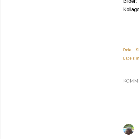
Bilder:
Kollage
Dela
S
Labels:
i
KOMM