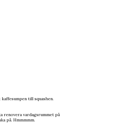
t kaffesumpen till squashen.
 ska renovera vardagsrummet på
 tänka på. Hmmmmm.