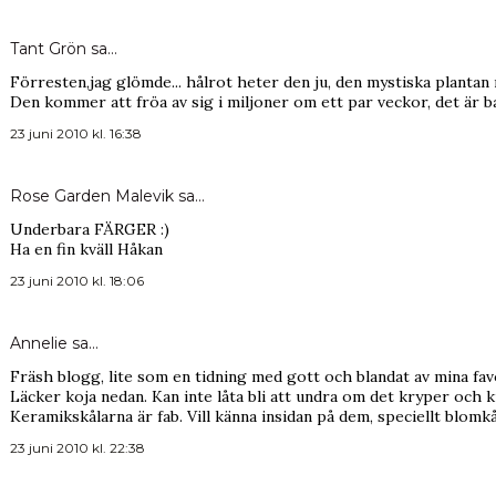
Tant Grön
sa…
Förresten,jag glömde... hålrot heter den ju, den mystiska plantan
Den kommer att fröa av sig i miljoner om ett par veckor, det är b
23 juni 2010 kl. 16:38
Rose Garden Malevik
sa…
Underbara FÄRGER :)
Ha en fin kväll Håkan
23 juni 2010 kl. 18:06
Annelie
sa…
Fräsh blogg, lite som en tidning med gott och blandat av mina fav
Läcker koja nedan. Kan inte låta bli att undra om det kryper och 
Keramikskålarna är fab. Vill känna insidan på dem, speciellt blomkå
23 juni 2010 kl. 22:38