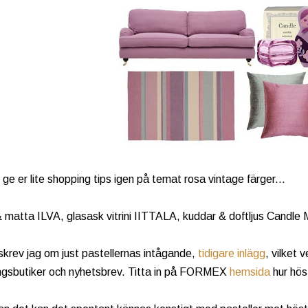
ge er lite shopping tips igen på temat rosa vintage färger...
 matta ILVA, glasask vitrini IITTALA, kuddar & doftljus Candle
skrev jag om just pastellernas intågande,
tidigare inlägg
, vilket v
ingsbutiker och nyhetsbrev. Titta in på FORMEX
hemsida
hur höst