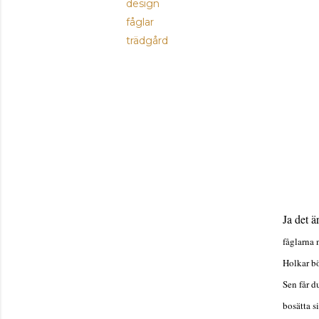
design
fåglar
trädgård
Ja det är
fåglarna 
Holkar bö
Sen får d
bosätta s