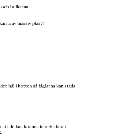
a och holkarna.
karna av massiv plast?
det hål i botten så fåglarna kan städa
a att de kan komma in och skita i
t.