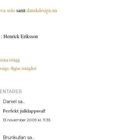
eva solo
samt
danskdesign.nu
 : Henrick Eriksson
kicka inlägg
esign
fåglar
trädgård
ENTARER
Daniel
sa…
Perfekt julklappsval!
13 november 2009 kl. 11:35
Brunkullan
sa…