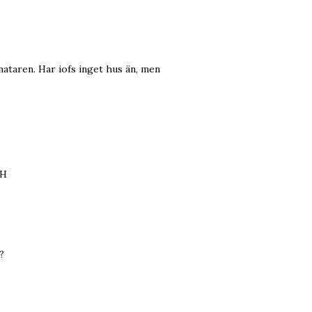
lmataren. Har iofs inget hus än, men
/H
?