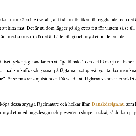
 kan man köpa lite överallt, allt från matbutiker till bygghandel och det är
t att hitta mat. Det är nu dom lägger på sig extra fett för vintern så se til
öra med solrosfrö, då det är både billigt och mycket bra fetter i det.
 livet tycker jag handlar om att "ge tillbaka" och det här är ju ett kanon
ter med sin kaffe och lyssnar på fåglarna i soluppgången tänker man kna
e" för sommarens njutstunder. Då vet du att fåglarna stannar i området
Danskdesign.nu
köpa dessa snygga fågelmatare och holkar ifrån
som h
r mycket inredningsdesign och presenter i shopen också, så du kan ju pas