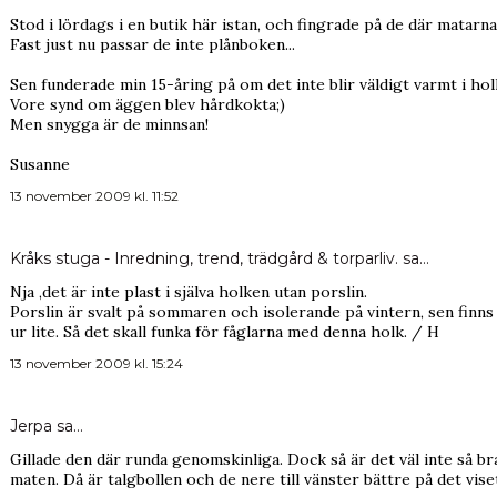
Stod i lördags i en butik här istan, och fingrade på de där matarn
Fast just nu passar de inte plånboken...
Sen funderade min 15-åring på om det inte blir väldigt varmt i hol
Vore synd om äggen blev hårdkokta;)
Men snygga är de minnsan!
Susanne
13 november 2009 kl. 11:52
Kråks stuga - Inredning, trend, trädgård & torparliv.
sa…
Nja ,det är inte plast i själva holken utan porslin.
Porslin är svalt på sommaren och isolerande på vintern, sen finns 
ur lite. Så det skall funka för fåglarna med denna holk. / H
13 november 2009 kl. 15:24
Jerpa
sa…
Gillade den där runda genomskinliga. Dock så är det väl inte så br
maten. Då är talgbollen och de nere till vänster bättre på det vise