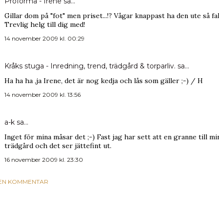
Proforma - Irene
sa…
Gillar dom på "fot" men priset...!? Vågar knappast ha den ute så fal
Trevlig helg till dig med!
14 november 2009 kl. 00:29
Kråks stuga - Inredning, trend, trädgård & torparliv.
sa…
Ha ha ha ,ja Irene, det är nog kedja och lås som gäller ;-) / H
14 november 2009 kl. 13:56
a-k
sa…
Inget för mina måsar det ;-) Fast jag har sett att en granne till 
trädgård och det ser jättefint ut.
16 november 2009 kl. 23:30
 EN KOMMENTAR