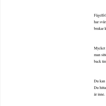
Fågelfrö
har svår
brukar k
Mycket i
man sit
back tim
Du kan 
Du hitta
är inne.