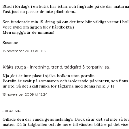
Stod i lördags i en butik här istan, och fingrade på de där matarn
Fast just nu passar de inte plånboken...
Sen funderade min 15-åring på om det inte blir väldigt varmt i hol
Vore synd om äggen blev hårdkokta;)
Men snygga är de minnsan!
Susanne
13 november 2009 kl. 11:52
Kråks stuga - Inredning, trend, trädgård & torparliv.
sa…
Nja ,det är inte plast i själva holken utan porslin.
Porslin är svalt på sommaren och isolerande på vintern, sen finns 
ur lite. Så det skall funka för fåglarna med denna holk. / H
13 november 2009 kl. 15:24
Jerpa
sa…
Gillade den där runda genomskinliga. Dock så är det väl inte så br
maten. Då är talgbollen och de nere till vänster bättre på det vise