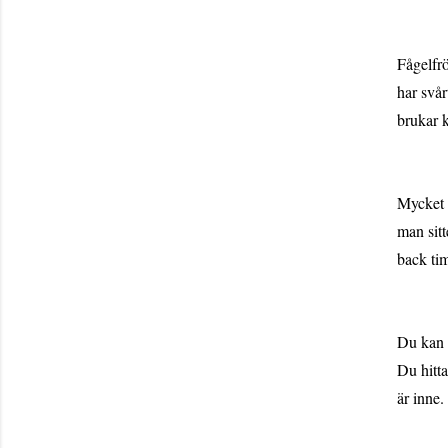
Fågelfrö
har svår
brukar k
Mycket i
man sit
back tim
Du kan 
Du hitta
är inne.