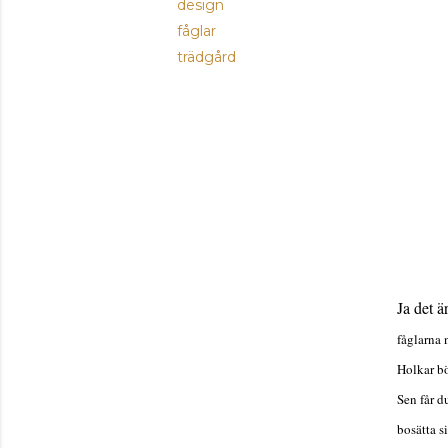
design
fåglar
trädgård
Ja det är
fåglarna 
Holkar bö
Sen får d
bosätta s