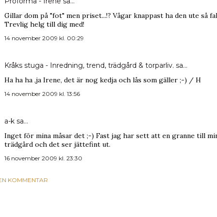
Proforma - Irene
sa…
Gillar dom på "fot" men priset...!? Vågar knappast ha den ute så fal
Trevlig helg till dig med!
14 november 2009 kl. 00:29
Kråks stuga - Inredning, trend, trädgård & torparliv.
sa…
Ha ha ha ,ja Irene, det är nog kedja och lås som gäller ;-) / H
14 november 2009 kl. 13:56
a-k
sa…
Inget för mina måsar det ;-) Fast jag har sett att en granne till 
trädgård och det ser jättefint ut.
16 november 2009 kl. 23:30
 EN KOMMENTAR