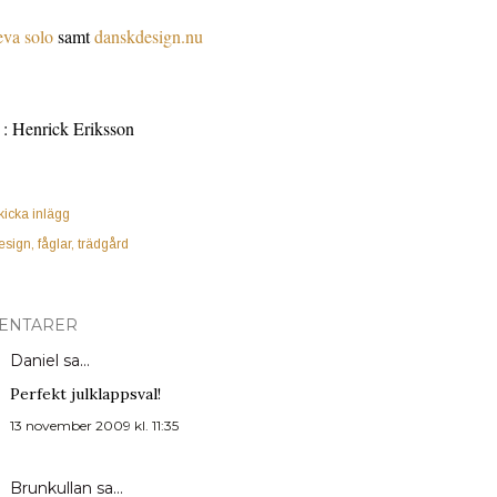
eva solo
samt
danskdesign.nu
 : Henrick Eriksson
kicka inlägg
esign
fåglar
trädgård
ENTARER
Daniel
sa…
Perfekt julklappsval!
13 november 2009 kl. 11:35
Brunkullan
sa…