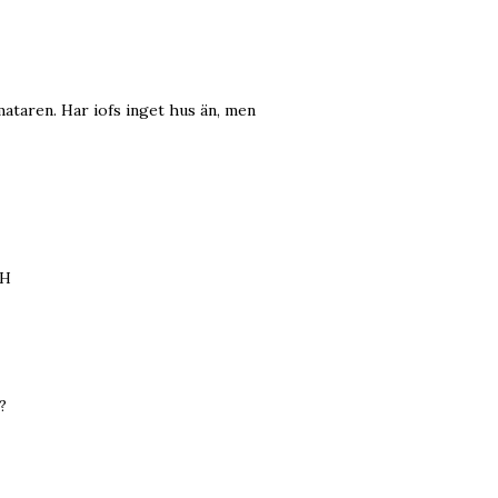
lmataren. Har iofs inget hus än, men
/H
?