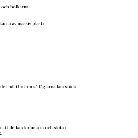
a och holkarna.
karna av massiv plast?
det hål i botten så fåglarna kan städa
a att de kan komma in och skita i
t.