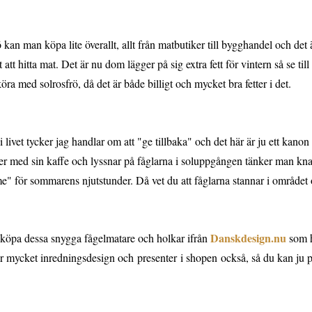
 kan man köpa lite överallt, allt från matbutiker till bygghandel och det är
t att hitta mat. Det är nu dom lägger på sig extra fett för vintern så se til
öra med solrosfrö, då det är både billigt och mycket bra fetter i det.
 livet tycker jag handlar om att "ge tillbaka" och det här är ju ett kanon
ter med sin kaffe och lyssnar på fåglarna i soluppgången tänker man kna
e" för sommarens njutstunder. Då vet du att fåglarna stannar i området
Danskdesign.nu
köpa dessa snygga fågelmatare och holkar ifrån
som h
r mycket inredningsdesign och presenter i shopen också, så du kan ju pas