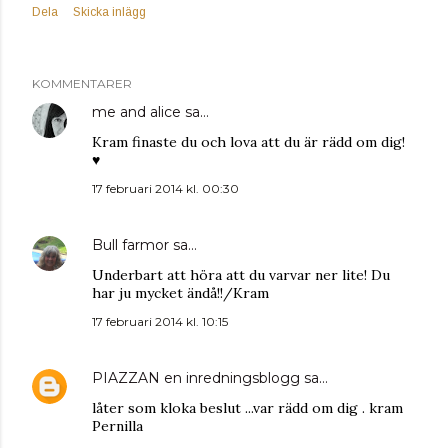
Dela
Skicka inlägg
KOMMENTARER
me and alice
sa…
Kram finaste du och lova att du är rädd om dig!
♥
17 februari 2014 kl. 00:30
Bull farmor
sa…
Underbart att höra att du varvar ner lite! Du
har ju mycket ändå!!/Kram
17 februari 2014 kl. 10:15
PIAZZAN en inredningsblogg
sa…
låter som kloka beslut ...var rädd om dig . kram
Pernilla