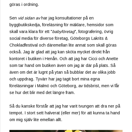
göras i ordning.
Sen
vid sidan av
har jag konsultationer på en
byggbutikskedja, föreläsning för mäklare, hemsidor som
skall vara klara för ett "
babyföretag
", fotografering, övrig
social media för diverse företag, Göteborgs Lakrits &
Chokladfestival och däremellan lite annat som skall göras
också. Jag är glad att jag kan sköta mycket direkt från
kontoret i butiken i Henån. Och att jag har Cicci och Anette
som tar hand om butiken även om jag är där på plats. Så
även om det är lugnt på ytan så bubblar det av olika jobb
och uppdrag. Tyvärr har jag tagit bort mina egna
föreläsningar i Malmö och Göteborg, av tidsbrist, men vi får
se hur det blir med det längre fram.
Så du kanske förstår att jag har varit tvungen att dra ner på
tempot. I stort sett halverat (eller mer) för att kunna ta hand
om mig själv lite emellan allt.