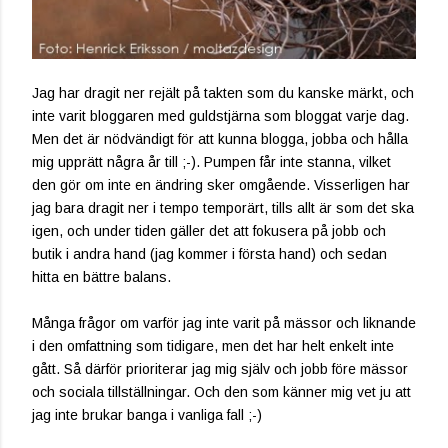
Jag har dragit ner rejält på takten som du kanske märkt, och
inte varit bloggaren med guldstjärna som bloggat varje dag.
Men det är nödvändigt för att kunna blogga, jobba och hålla
mig upprätt några år till ;-). Pumpen får inte stanna, vilket
den gör om inte en ändring sker omgående. Visserligen har
jag bara dragit ner i tempo temporärt, tills allt är som det ska
igen, och under tiden gäller det att fokusera på jobb och
butik i andra hand (jag kommer i första hand) och sedan
hitta en bättre balans.
Många frågor om varför jag inte varit på mässor och liknande
i den omfattning som tidigare, men det har helt enkelt inte
gått. Så därför prioriterar jag mig själv och jobb före mässor
och sociala tillställningar. Och den som känner mig vet ju att
jag inte brukar banga i vanliga fall ;-)