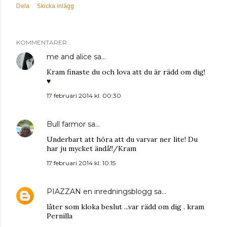
Dela
Skicka inlägg
KOMMENTARER
me and alice
sa…
Kram finaste du och lova att du är rädd om dig!
♥
17 februari 2014 kl. 00:30
Bull farmor
sa…
Underbart att höra att du varvar ner lite! Du
har ju mycket ändå!!/Kram
17 februari 2014 kl. 10:15
PIAZZAN en inredningsblogg
sa…
låter som kloka beslut ...var rädd om dig . kram
Pernilla