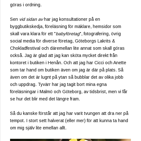
göras i ordning.
Sen
vid sidan av
har jag konsultationer på en
byggbutikskedja, föreläsning för mäklare, hemsidor som
skall vara klara för ett "
babyföretag
", fotografering, övrig
social media för diverse företag, Göteborgs Lakrits &
Chokladfestival och däremellan lite annat som skall göras
också. Jag är glad att jag kan sköta mycket direkt från
kontoret i butiken i Henån. Och att jag har Cicci och Anette
som tar hand om butiken även om jag är där på plats. Så
även om det är lugnt på ytan så bubblar det av olika jobb
och uppdrag. Tyvärr har jag tagit bort mina egna
föreläsningar i Malmö och Göteborg, av tidsbrist, men vi får
se hur det blir med det längre fram.
Så du kanske förstår att jag har varit tvungen att dra ner på
tempot. I stort sett halverat (eller mer) för att kunna ta hand
om mig själv lite emellan allt.