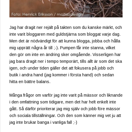
Jag har dragit ner rejält på takten som du kanske märkt, och
inte varit bloggaren med guldstjärna som bloggat varje dag.
Men det är nödvändigt för att kunna blogga, jobba och hålla
mig upprätt några år till ;-). Pumpen får inte stanna, vilket
den gör om inte en ändring sker omgående. Visserligen har
jag bara dragit ner i tempo temporärt, tills allt är som det ska
igen, och under tiden gäller det att fokusera på jobb och
butik i andra hand (jag kommer i första hand) och sedan
hitta en bättre balans.
Många frågor om varför jag inte varit på mässor och liknande
i den omfattning som tidigare, men det har helt enkelt inte
gått. Så därför prioriterar jag mig själv och jobb före mässor
och sociala tillställningar. Och den som känner mig vet ju att
jag inte brukar banga i vanliga fall ;-)