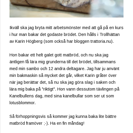
Ikväll ska jag bryta mitt arbetsmönster med att gå på en kurs
i hur man bakar det godaste brödet. Den hålls i Trollhättan
av Karin Högberg (som också har bloggen trattoria.nu).
Hon bakar ett helt galet gott matbröd, och nu ska jag
äntligen få lära mig grunderna till det brödet, tillsammans
med min sambo och 12 andra deltagare. Jag har ju använt
min bakmaskin så mycket det går, vilket Karin gråter över
när jag berättar det, så nu ska jag göra slag i saken och
lära mig baka på "riktigt". Hon vann dessutom tävlingen på
Kanelbullens dag, med sina kanelbullar som ser ut som
lotusblommor.
Så förhoppningsvis så kommer jag kunna baka lite bättre
matbröd framöver ;-). Ha en fin måndag!