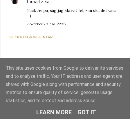
torparliv.
sa…
Tack Jerpa, såg jag skrivit fel, -nu ska det vara
;-)
7 oktober 2013 kl. 22:02
SKICKA EN KOMMENTAR
This site uses cookies from Google to deliver its services
and to analyze traffic. Your IP address and user-agent are
shared with Google along with performance and security
metrics to ensure quality of service, generate usage
statistics, and to detect and address abuse.
Använder Blogger
LEARN MORE
GOT IT