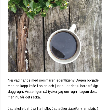
Nej vad hände med sommaren egentligen? Dagen började
med en kopp kaffe i solen och just nu är det ju bara tråkigt
duggregn. Visserligen så tycker jag om regn i lagom dos,
men nu får det räcka.
Jag skulle behöva lite hjälp. Jag söker
location
( en plats )