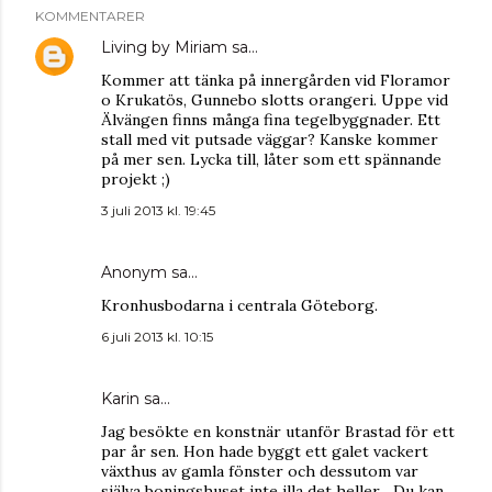
KOMMENTARER
Living by Miriam
sa…
Kommer att tänka på innergården vid Floramor
o Krukatös, Gunnebo slotts orangeri. Uppe vid
Älvängen finns många fina tegelbyggnader. Ett
stall med vit putsade väggar? Kanske kommer
på mer sen. Lycka till, låter som ett spännande
projekt ;)
3 juli 2013 kl. 19:45
Anonym sa…
Kronhusbodarna i centrala Göteborg.
6 juli 2013 kl. 10:15
Karin
sa…
Jag besökte en konstnär utanför Brastad för ett
par år sen. Hon hade byggt ett galet vackert
växthus av gamla fönster och dessutom var
själva boningshuset inte illa det heller... Du kan