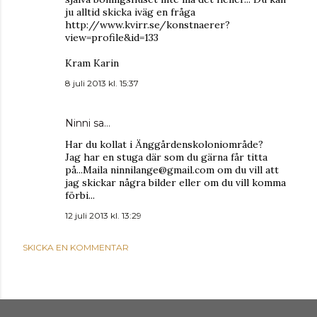
ju alltid skicka iväg en fråga
http://www.kvirr.se/konstnaerer?
view=profile&id=133
Kram Karin
8 juli 2013 kl. 15:37
Ninni sa…
Har du kollat i Änggårdenskoloniområde?
Jag har en stuga där som du gärna får titta
på...Maila ninnilange@gmail.com om du vill att
jag skickar några bilder eller om du vill komma
förbi...
12 juli 2013 kl. 13:29
SKICKA EN KOMMENTAR