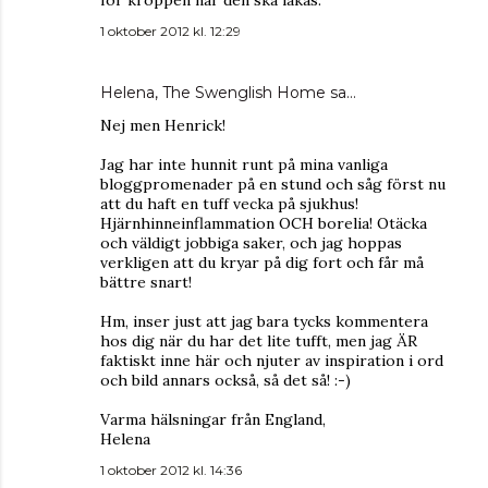
för kroppen när den ska läkas.
1 oktober 2012 kl. 12:29
Helena, The Swenglish Home
sa…
Nej men Henrick!
Jag har inte hunnit runt på mina vanliga
bloggpromenader på en stund och såg först nu
att du haft en tuff vecka på sjukhus!
Hjärnhinneinflammation OCH borelia! Otäcka
och väldigt jobbiga saker, och jag hoppas
verkligen att du kryar på dig fort och får må
bättre snart!
Hm, inser just att jag bara tycks kommentera
hos dig när du har det lite tufft, men jag ÄR
faktiskt inne här och njuter av inspiration i ord
och bild annars också, så det så! :-)
Varma hälsningar från England,
Helena
1 oktober 2012 kl. 14:36