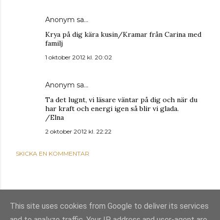
Anonym sa…
Krya på dig kära kusin/Kramar från Carina med
familj
1 oktober 2012 kl. 20:02
Anonym sa…
Ta det lugnt, vi läsare väntar på dig och när du
har kraft och energi igen så blir vi glada.
/Elna
2 oktober 2012 kl. 22:22
SKICKA EN KOMMENTAR
This site uses cookies from Google to deliver its services
and to analyze traffic. Your IP address and user-agent are