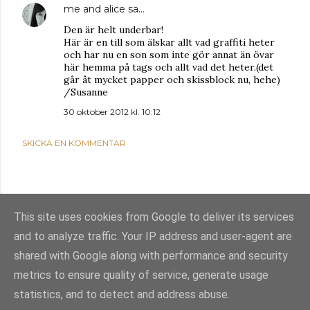
me and alice
sa…
Den är helt underbar!
Här är en till som älskar allt vad graffiti heter
och har nu en son som inte gör annat än övar
här hemma på tags och allt vad det heter.(det
går åt mycket papper och skissblock nu, hehe)
/Susanne
30 oktober 2012 kl. 10:12
SKICKA EN KOMMENTAR
This site uses cookies from Google to deliver its services
and to analyze traffic. Your IP address and user-agent are
shared with Google along with performance and security
metrics to ensure quality of service, generate usage
statistics, and to detect and address abuse.
Använder Blogger