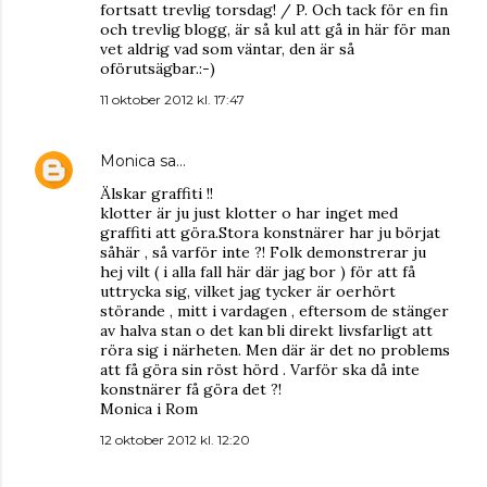
fortsatt trevlig torsdag! / P. Och tack för en fin
och trevlig blogg, är så kul att gå in här för man
vet aldrig vad som väntar, den är så
oförutsägbar.:-)
11 oktober 2012 kl. 17:47
Monica
sa…
Älskar graffiti !!
klotter är ju just klotter o har inget med
graffiti att göra.Stora konstnärer har ju börjat
såhär , så varför inte ?! Folk demonstrerar ju
hej vilt ( i alla fall här där jag bor ) för att få
uttrycka sig, vilket jag tycker är oerhört
störande , mitt i vardagen , eftersom de stänger
av halva stan o det kan bli direkt livsfarligt att
röra sig i närheten. Men där är det no problems
att få göra sin röst hörd . Varför ska då inte
konstnärer få göra det ?!
Monica i Rom
12 oktober 2012 kl. 12:20