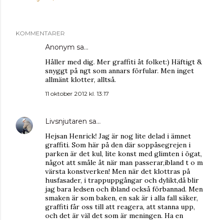
KOMMENTARER
Anonym sa…
Håller med dig. Mer graffiti åt folket:) Häftigt &
snyggt på ngt som annars förfular. Men inget
allmänt klotter, alltså.
11 oktober 2012 kl. 13:17
Livsnjutaren
sa…
Hejsan Henrick! Jag är nog lite delad i ämnet
graffiti. Som här på den där soppåsegrejen i
parken är det kul, lite konst med glimten i ögat,
något att småle åt när man passerar,ibland t o m
värsta konstverken! Men när det klottras på
husfasader, i trappuppgångar och dylikt,då blir
jag bara ledsen och ibland också förbannad. Men
smaken är som baken, en sak är i alla fall säker,
graffiti får oss till att reagera, att stanna upp,
och det är väl det som är meningen. Ha en