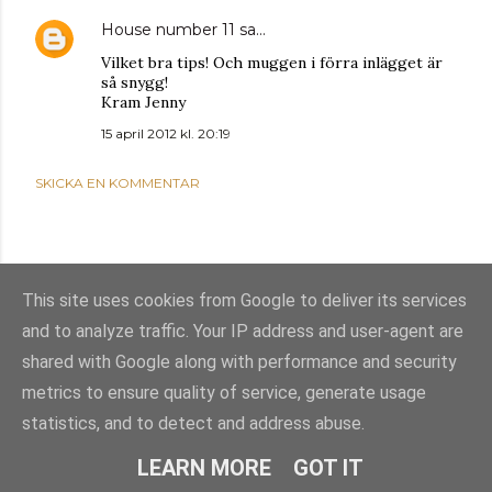
House number 11
sa…
Vilket bra tips! Och muggen i förra inlägget är
så snygg!
Kram Jenny
15 april 2012 kl. 20:19
SKICKA EN KOMMENTAR
This site uses cookies from Google to deliver its services
and to analyze traffic. Your IP address and user-agent are
shared with Google along with performance and security
metrics to ensure quality of service, generate usage
statistics, and to detect and address abuse.
Använder Blogger
LEARN MORE
GOT IT