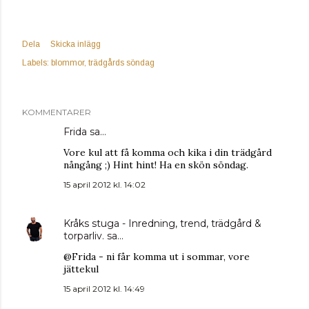
Dela
Skicka inlägg
Labels:
blommor
trädgårds söndag
KOMMENTARER
Frida
sa…
Vore kul att få komma och kika i din trädgård
nångång ;) Hint hint! Ha en skön söndag.
15 april 2012 kl. 14:02
Kråks stuga - Inredning, trend, trädgård &
torparliv.
sa…
@Frida - ni får komma ut i sommar, vore
jättekul
15 april 2012 kl. 14:49