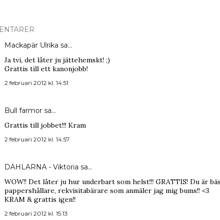
ENTARER
Mackapär Ulrika
sa…
Ja tvi, det låter ju jättehemskt! ;)
Grattis till ett kanonjobb!
2 februari 2012 kl. 14:51
Bull farmor
sa…
Grattis till jobbet!!! Kram
2 februari 2012 kl. 14:57
DAHLARNA - Viktoria
sa…
WOW!! Det låter ju hur underbart som helst!!! GRATTIS! Du är bäs
pappershållare, rekvisitabärare som anmäler jag mig bums!! <3
KRAM & grattis igen!!
2 februari 2012 kl. 15:13