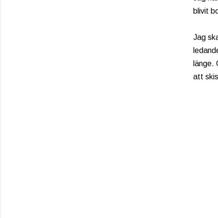
blivit 
Jag ska
ledande
länge. 
att ski