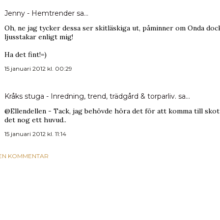
Jenny - Hemtrender
sa…
Oh, ne jag tycker dessa ser skitläskiga ut, påminner om Onda dock
ljusstakar enligt mig!
Ha det fint!=)
15 januari 2012 kl. 00:29
Kråks stuga - Inredning, trend, trädgård & torparliv.
sa…
@Ellendellen - Tack, jag behövde höra det för att komma till sko
det nog ett huvud..
15 januari 2012 kl. 11:14
 EN KOMMENTAR