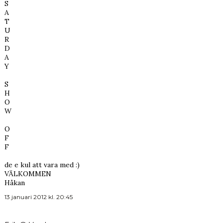
S
A
T
U
R
D
A
Y
S
H
O
W
O
F
F
de e kul att vara med :)
VÄLKOMMEN
Håkan
13 januari 2012 kl. 20:45