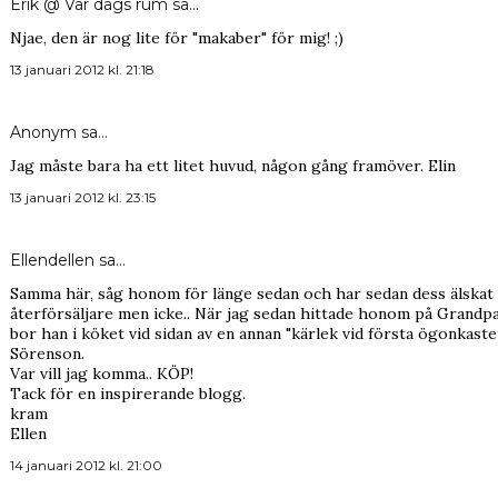
Erik @ Var dags rum
sa…
Njae, den är nog lite för "makaber" för mig! ;)
13 januari 2012 kl. 21:18
Anonym sa…
Jag måste bara ha ett litet huvud, någon gång framöver. Elin
13 januari 2012 kl. 23:15
Ellendellen sa…
Samma här, såg honom för länge sedan och har sedan dess älskat 
återförsäljare men icke.. När jag sedan hittade honom på Grandpa
bor han i köket vid sidan av en annan "kärlek vid första ögonkast
Sörenson.
Var vill jag komma.. KÖP!
Tack för en inspirerande blogg.
kram
Ellen
14 januari 2012 kl. 21:00