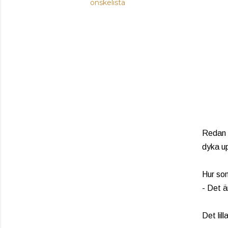
önskelista
Redan
dyka upp
Hur som
- Det ä
Det lil