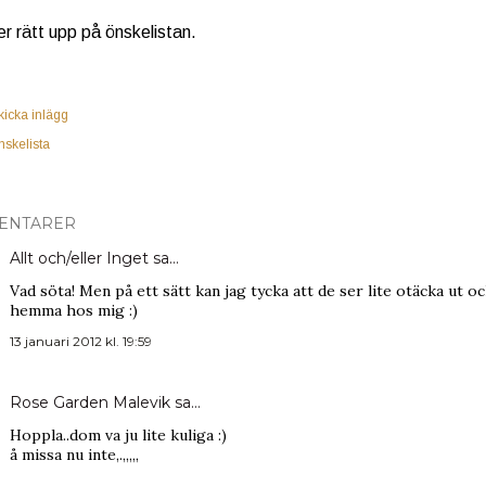
r rätt upp på önskelistan.
kicka inlägg
nskelista
ENTARER
Allt och/eller Inget
sa…
Vad söta! Men på ett sätt kan jag tycka att de ser lite otäcka ut o
hemma hos mig :)
13 januari 2012 kl. 19:59
Rose Garden Malevik
sa…
Hoppla..dom va ju lite kuliga :)
å missa nu inte,.,,,,,