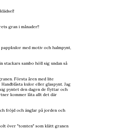
klädsel!
årets gran i månader!!
ags pappkulor med motiv och halmpynt,
Min stackars sambo höll sig undan så
i granen. Första åren med lite
 Handblåsta kulor eller glaspynt. Jag
ig pyntet den dagen de flyttar och
rtner kommer låta allt det där
ch fröjd och änglar på jorden och
olt över "tomten" som klätt granen