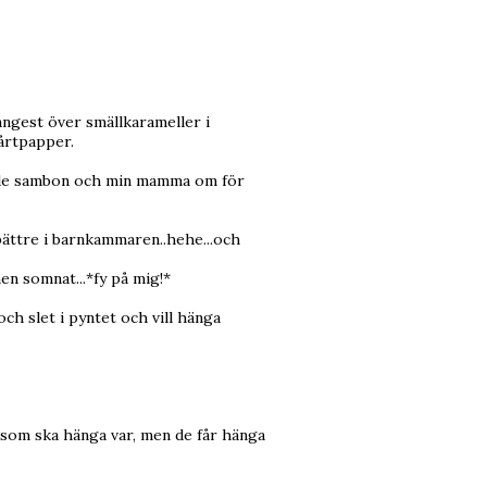
ngest över smällkarameller i
tårtpapper.
alade sambon och min mamma om för
bättre i barnkammaren..hehe...och
nen somnat...*fy på mig!*
och slet i pyntet och vill hänga
ad som ska hänga var, men de får hänga