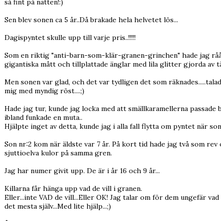
så fint på natten!:)
Sen blev sonen ca 5 år..Då brakade hela helvetet lös...
Dagispyntet skulle upp till varje pris..!!!!!
Som en riktig "anti-barn-som-klär-granen-grinchen" hade jag råå
gigantiska mått och tillplattade änglar med lila glitter gjorda av 
Men sonen var glad, och det var tydligen det som räknades.....t
mig med myndig röst....;)
Hade jag tur, kunde jag locka med att smällkaramellerna passade 
ibland funkade en muta..
Hjälpte inget av detta, kunde jag i alla fall flytta om pyntet när so
Son nr:2 kom när äldste var 7 år. På kort tid hade jag två som rev 
sjuttioelva kulor på samma gren.
Jag har numer givit upp. De är i år 16 och 9 år...
Killarna får hänga upp vad de vill i granen.
Eller...inte VAD de vill...Eller OK! Jag talar om för dem ungefär v
det mesta själv...Med lite hjälp...;)