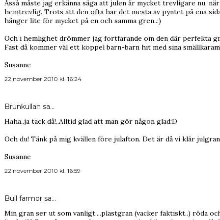
Åsså måste jag erkänna säga att julen är mycket trevligare nu, när 
hemtrevlig. Trots att den ofta har det mesta av pyntet på ena sidan
hänger lite för mycket på en och samma gren..:)
Och i hemlighet drömmer jag fortfarande om den där perfekta grane
Fast då kommer väl ett koppel barn-barn hit med sina smällkaramell
Susanne
22 november 2010 kl. 16:24
Brunkullan
sa…
Haha..ja tack då!..Alltid glad att man gör någon glad:D
Och du! Tänk på mig kvällen före julafton. Det är då vi klär julgran
Susanne
22 november 2010 kl. 16:59
Bull farmor
sa…
Min gran ser ut som vanligt....plastgran (vacker faktiskt..) röda o