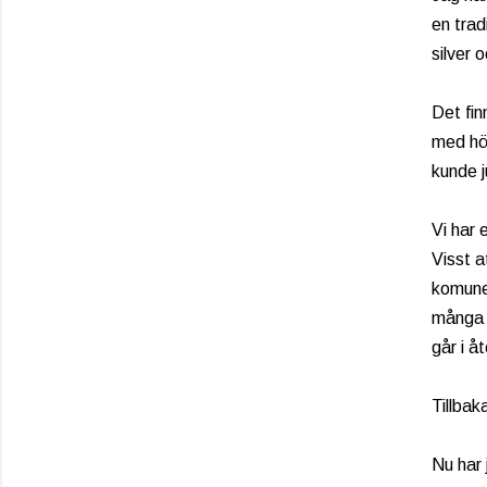
en trad
silver o
Det fin
med hög
kunde j
Vi har 
Visst a
komuner
många g
går i åt
Tillbaka
Nu har 