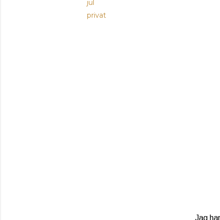
jul
privat
Jag har