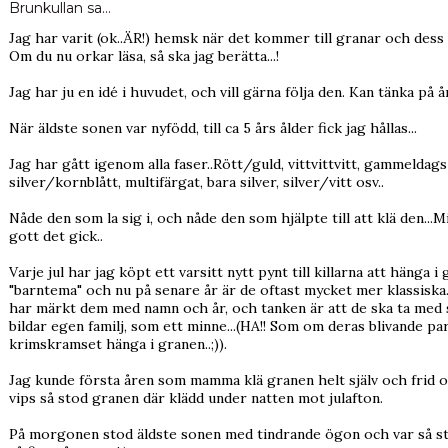
Brunkullan
sa…
Jag har varit (ok..ÄR!) hemsk när det kommer till granar och dess 
Om du nu orkar läsa, så ska jag berätta...!
Jag har ju en idé i huvudet, och vill gärna följa den. Kan tänka på 
När äldste sonen var nyfödd, till ca 5 års ålder fick jag hållas...
Jag har gått igenom alla faser..Rött/guld, vittvittvitt, gammeld
silver/kornblått, multifärgat, bara silver, silver/vitt osv..
Nåde den som la sig i, och nåde den som hjälpte till att klä den...
gott det gick..
Varje jul har jag köpt ett varsitt nytt pynt till killarna att hänga 
"barntema" och nu på senare år är de oftast mycket mer klassiska.
har märkt dem med namn och år, och tanken är att de ska ta med s
bildar egen familj, som ett minne...(HA!! Som om deras blivande pa
krimskramset hänga i granen..;)).
Jag kunde första åren som mamma klä granen helt själv och frid o
vips så stod granen där klädd under natten mot julafton.
På morgonen stod äldste sonen med tindrande ögon och var så st