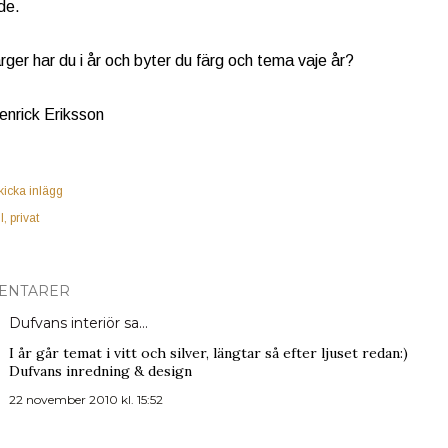
de.
ärger har du i år och byter du färg och tema vaje år?
Henrick Eriksson
kicka inlägg
l
privat
ENTARER
Dufvans interiör
sa…
I år går temat i vitt och silver, längtar så efter ljuset redan:)
Dufvans inredning & design
22 november 2010 kl. 15:52