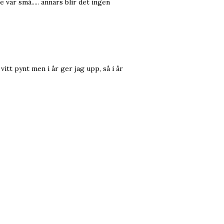
 var små..... annars blir det ingen
 vitt pynt men i år ger jag upp, så i år