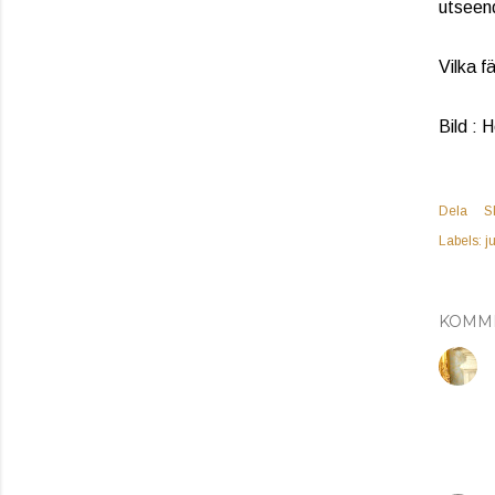
utseen
Vilka f
Bild : 
Dela
S
Labels:
ju
KOMM