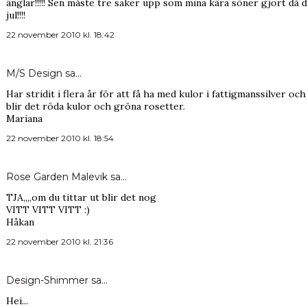
änglar!!!!! Sen måste tre saker upp som mina kära söner gjort då de
jul!!!!
22 november 2010 kl. 18:42
M/S Design
sa…
Har stridit i flera år för att få ha med kulor i fattigmanssilver och
blir det röda kulor och gröna rosetter.
Mariana
22 november 2010 kl. 18:54
Rose Garden Malevik
sa…
TJA,,,,om du tittar ut blir det nog
VITT VITT VITT :)
Håkan
22 november 2010 kl. 21:36
Design-Shimmer
sa…
Hei...