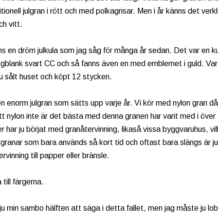
itionell julgran i rött och med polkagrisar. Men i år känns det verk
ch vitt.
ns en dröm julkula som jag såg för många år sedan. Det var en ku
blank svart CC och så fanns även en med emblemet i guld. Varf
u sålt huset och köpt 12 stycken.
en enorm julgran som sätts upp varje år. Vi kör med nylon gran då 
tt nylon inte är det bästa med denna granen har varit med i över 
 har ju börjat med granåtervinning, likaså vissa byggvaruhus, vil
ranar som bara används så kort tid och oftast bara slängs är j
ervinning till papper eller bränsle.
 till färgerna.
ju min sambo hälften att säga i detta fallet, men jag måste ju lob