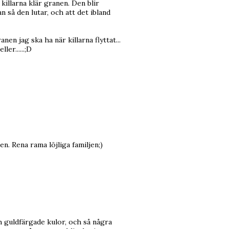
killarna klär granen. Den blir
 så den lutar, och att det ibland
n jag ska ha när killarna flyttat...
er......;D
en. Rena rama löjliga familjen;)
ch guldfärgade kulor, och så några