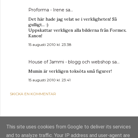
Proforma - Irene
sa…
Det här hade jag velat se i verkligheten! Så
gulligt... :)
Uppskattar verkligen alla bilderna från Formex.
Kanon!
15 augusti 2010 kl. 23:38
House of Jammi - blogg och webshop
sa…
Mumin är verkligen toksöta små figurer!
15 augusti 2010 kl. 23:41
SKICKA EN KOMMENTAR
This site uses cookies from Google to deliver its services
and to analyze traffic. Your IP address and user-agent are