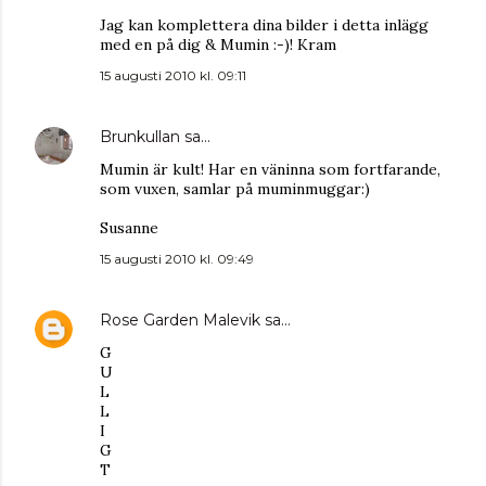
Jag kan komplettera dina bilder i detta inlägg
med en på dig & Mumin :-)! Kram
15 augusti 2010 kl. 09:11
Brunkullan
sa…
Mumin är kult! Har en väninna som fortfarande,
som vuxen, samlar på muminmuggar:)
Susanne
15 augusti 2010 kl. 09:49
Rose Garden Malevik
sa…
G
U
L
L
I
G
T