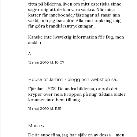
titta på bilderna, även om mitt estetiska sinne
säger mig att de kan vara vackra. När mina
katter får inneboende/fästingar så rasar min
värld, och jag bara dör. Alla runt omkring mig
får göra brandkårsutryckningar....
Kanske inte livsviktig information för Dig, men
ändå ;)
A
15 maj 2010 kl. 10:07
House of Jammi - blogg och webshop
sa…
Fjärilar - YES. De andra bilderna, ooooh det
kryper över hela kroppen på mig. Sådana bilder
kommer inte hem till mig.
15 maj 2010 kl. 11:51
Maria
sa…
De är superfina, jag har själv en av dessa – men