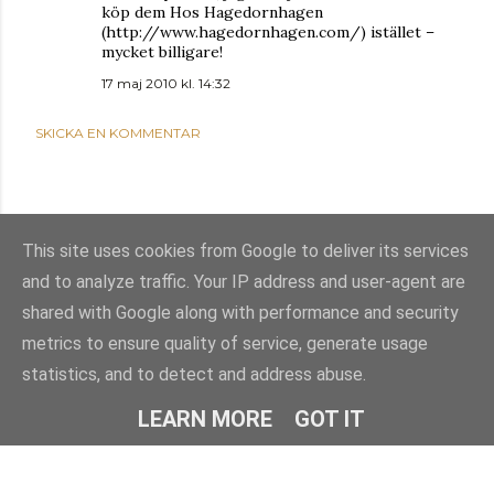
köp dem Hos Hagedornhagen
(http://www.hagedornhagen.com/) istället –
mycket billigare!
17 maj 2010 kl. 14:32
SKICKA EN KOMMENTAR
This site uses cookies from Google to deliver its services
and to analyze traffic. Your IP address and user-agent are
shared with Google along with performance and security
metrics to ensure quality of service, generate usage
statistics, and to detect and address abuse.
Använder Blogger
LEARN MORE
GOT IT