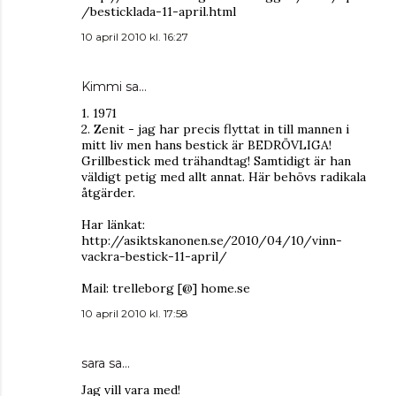
/besticklada-11-april.html
10 april 2010 kl. 16:27
Kimmi
sa…
1. 1971
2. Zenit - jag har precis flyttat in till mannen i
mitt liv men hans bestick är BEDRÖVLIGA!
Grillbestick med trähandtag! Samtidigt är han
väldigt petig med allt annat. Här behövs radikala
åtgärder.
Har länkat:
http://asiktskanonen.se/2010/04/10/vinn-
vackra-bestick-11-april/
Mail: trelleborg [@] home.se
10 april 2010 kl. 17:58
sara
sa…
Jag vill vara med!