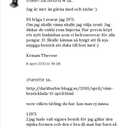
fröken Sätterlund ✯
sa…
Jag är mer än gärna med och tävlar :)
På fråga 1 svarar jag 1971.
Om jag skulle vinna skulle jag välja zenit. Jag
älskar de enkla rena linjerna. Har precis köpt
ett nytt funkishus som vi helrenoverar för alla
pengar :D. Skulle kännas så lyxigt att få nya
snygga bestick att duka till fest med :)
Krmam Therese
8 april 2010 kl. 18:08
chanette
sa…
http://darkbarbie.blogg.se/2010/april/vinn-
besticklada-11-april.html
wow vilken tävling du har. kan man ej missa.
1.1971
2.jag hade valt signes bestik för jag gillar den
mjuka formen och den e bra då man har barn så