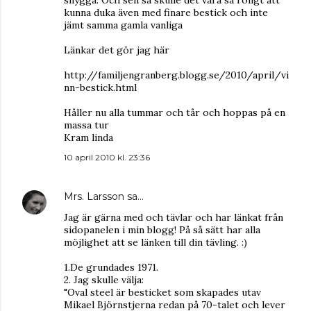
snygga. Och sen så skulle det vara så roligt att
kunna duka även med finare bestick och inte
jämt samma gamla vanliga
Länkar det gör jag här
http://familjengranberg.blogg.se/2010/april/vi
nn-bestick.html
Håller nu alla tummar och tår och hoppas på en
massa tur
Kram linda
10 april 2010 kl. 23:36
Mrs. Larsson
sa…
Jag är gärna med och tävlar och har länkat från
sidopanelen i min blogg! På så sätt har alla
möjlighet att se länken till din tävling. :)
1.De grundades 1971.
2. Jag skulle välja:
"Oval steel är besticket som skapades utav
Mikael Björnstjerna redan på 70-talet och lever