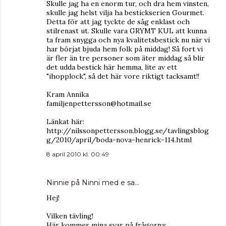
Skulle jag ha en enorm tur, och dra hem vinsten,
skulle jag helst vilja ha bestickserien Gourmet.
Detta för att jag tyckte de såg enklast och
stilrenast ut. Skulle vara GRYMT KUL att kunna
ta fram snygga och nya kvalitetsbestick nu när vi
har börjat bjuda hem folk på middag! Så fort vi
är fler än tre personer som äter middag så blir
det udda bestick här hemma, lite av ett
"ihopplock", så det här vore riktigt tacksamt!!
Kram Annika
familjenpettersson@hotmail.se
Länkat här:
http://nilssonpettersson.blogg.se/tavlingsblog
g/2010/april/boda-nova-henrick-114.html
8 april 2010 kl. 00:49
Ninnie på Ninni med e
sa…
Hej!
Vilken tävling!
Här kommer mina svar på frågorna;