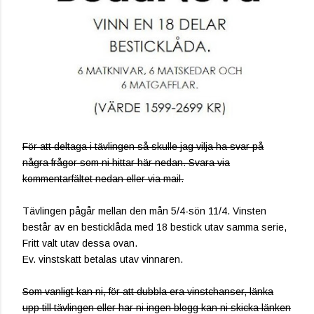
För att deltaga i tävlingen så skulle jag vilja ha svar på
några frågor som ni hittar här nedan. Svara via
kommentarfältet nedan eller via mail.
Tävlingen pågår mellan den mån 5/4-sön 11/4. Vinsten
består av en besticklåda med 18 bestick utav samma serie,
Fritt valt utav dessa ovan.
Ev. vinstskatt betalas utav vinnaren.
Som vanligt kan ni, för att dubbla era vinstchanser, länka
upp till tävlingen eller har ni ingen blogg kan ni skicka länken