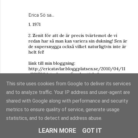
Erica Sö
sa…
1. 1971
2. Zenit för att de är precis tvärtemot de vi
redan har så man kan variera sin dukning! Sen är
de supersnygga också vilket naturligtvis inte är
helt fel!
länk till min bloggning:
http://ericatavlar.bloggplatsen.se/2010/04/11
/2817004-tavla-om-fina-bestick-fran-
bodanova-avslutas-11-april/
This site uses cookies from Google to deliver its services
Vilket fint pris du har i din tävling!
and to analyze traffic. Your IP address and user-agent are
shared with Google along with performance and security
// Erica
metrics to ensure quality of service, generate usage
erica@stocksjo.se
statistics, and to detect and address abuse.
11 april 2010 kl. 09:28
LEARN MORE
GOT IT