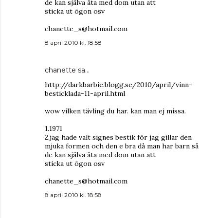
de kan själva äta med dom utan att
sticka ut ögon osv
chanette_s@hotmail.com
8 april 2010 kl. 18:58
chanette
sa…
http://darkbarbie.blogg.se/2010/april/vinn-
besticklada-11-april.html
wow vilken tävling du har. kan man ej missa.
1.1971
2.jag hade valt signes bestik för jag gillar den
mjuka formen och den e bra då man har barn så
de kan själva äta med dom utan att
sticka ut ögon osv
chanette_s@hotmail.com
8 april 2010 kl. 18:58