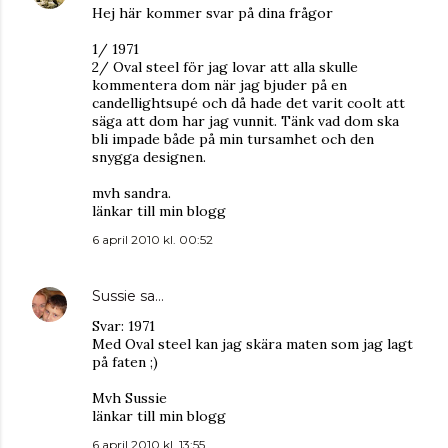
Hej här kommer svar på dina frågor
1/ 1971
2/ Oval steel för jag lovar att alla skulle
kommentera dom när jag bjuder på en
candellightsupé och då hade det varit coolt att
säga att dom har jag vunnit. Tänk vad dom ska
bli impade både på min tursamhet och den
snygga designen.
mvh sandra.
länkar till min blogg
6 april 2010 kl. 00:52
Sussie
sa…
Svar: 1971
Med Oval steel kan jag skära maten som jag lagt
på faten ;)
Mvh Sussie
länkar till min blogg
6 april 2010 kl. 13:55