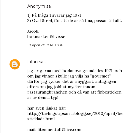
Anonym sa…
1) På fråga 1 svarar jag 1971
2) Oval Steel, för att de är så fina, passar till allt.
Jacob,
bokmarken@live.se
10 april 2010 kl. 11:06
Lillan
sa…
jag är gärna med. bodanova grundades 1971. och
om jag vinner skulle jag vilja ha "gourmet"
därför jag tycker det är snyggast. antagligen
eftersom jag jobbat mycket innom
rastaurangbranchen och då van att finbesticken
är av denna typ!
har även länkat här:
http://tavlingstipsarna.blogg.se/2010/april/be
sticklada.html
mail: litenmentuff@live.com