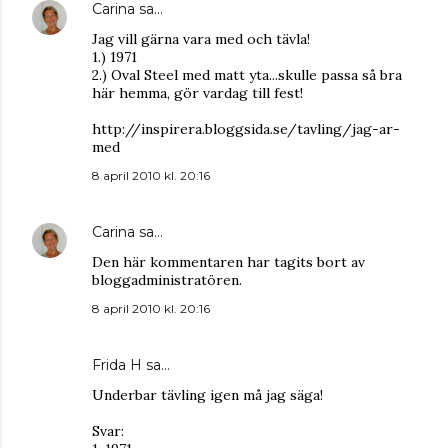
Carina
sa…
Jag vill gärna vara med och tävla!
1.) 1971
2.) Oval Steel med matt yta...skulle passa så bra
här hemma, gör vardag till fest!
http://inspirera.bloggsida.se/tavling/jag-ar-
med
8 april 2010 kl. 20:16
Carina
sa…
Den här kommentaren har tagits bort av
bloggadministratören.
8 april 2010 kl. 20:16
Frida H
sa…
Underbar tävling igen må jag säga!
Svar: