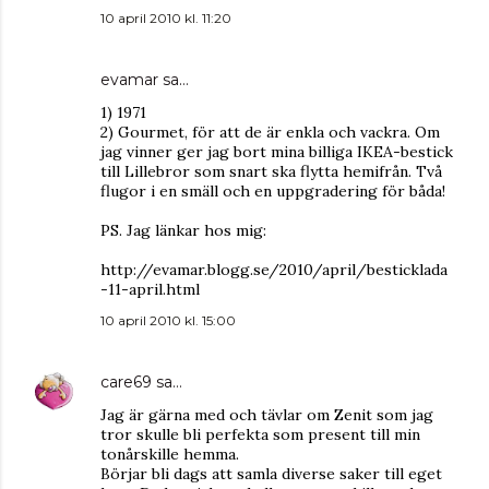
10 april 2010 kl. 11:20
evamar
sa…
1) 1971
2) Gourmet, för att de är enkla och vackra. Om
jag vinner ger jag bort mina billiga IKEA-bestick
till Lillebror som snart ska flytta hemifrån. Två
flugor i en smäll och en uppgradering för båda!
PS. Jag länkar hos mig:
http://evamar.blogg.se/2010/april/besticklada
-11-april.html
10 april 2010 kl. 15:00
care69
sa…
Jag är gärna med och tävlar om Zenit som jag
tror skulle bli perfekta som present till min
tonårskille hemma.
Börjar bli dags att samla diverse saker till eget