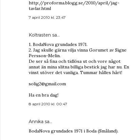
http://proforma.blogg.se/2010/april/jag-
tavlar.html
7 april 2010 kl. 23:47
Koltrasten sa…
1. BodaNova grundades 1971.
2. Jag skulle gärna vilja vinna Gorumet av Signe
Persson-Melin.
De ser så fina och tidlösa ut och vore något
annat än mina slitna billiga bestick jag har nu. En
vinst utöver det vanliga. Tummar hålles hårt!
solig2@gmail.com
Ha en bra dag!
8 april 2010 kl. 00:47
Annika
sa…
BodaNova grundades 1971 i Boda (Småland).