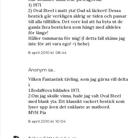
1) 1971
2) Oval Steel i matt yta! Gud så läckert! Dessa
bestick går verkligen aldrig ur tiden och passar
till alla tillfällen. Det vore kul att ha byta ut de
gamla Ikea besticken som hängt med alldeles
för länge!
Håller tummarna för mig! (I detta fall skäms jag
inte för att vara ego! =) hehe)
8 april 2010 kl. 08:44
Anonym sa…
Vilken Fantastisk tävling, som jag gärna vill delta
i.
1.BodaNova bildades 1971.
2.Om jag skulle vinna, hade jag valt Oval Steel
med blank yta. Ett klassikt vackert bestick som
lyser upp även det enklaste av matbord.
MVH Pia
8 april 2010 kl. 10:04