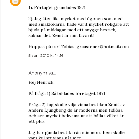
1). Förtaget grundades 1971.
2). Jag äter lika mycket med ögonen som med
med smaklökarna, hade varit mycket roligare att
bjuda på middagar med ett snyggt bestick,
saknar det. Zenit är min favorit!
Hoppas på tur! Tobias, graastener@hotmail.com
5 april 2010 kl. 14:16
Anonym sa…
Hej Henrick .
På fråga 1) Så bildades företaget 1971
Fråga 2) Jag skulle vilja vinna bestiken Zenit av
Anders Ljungberg de är moderna men tidlösa
och ser mycket bekväma ut att hålla i vilket är
ett plus.
Jag har gamla bestik från min mors hem.skulle
vara kul att vinna nåt nytt.