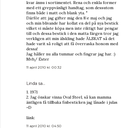
kvar ännu i sortimentet. Rena och enkla former
med ett greppvänligt handtag, som dessutom
finns både i matt och blank yta. "
Därför att: jag gifter mig den 8:e maj och jag
och min blivande har kollat en del på nya bestick
vilket vi måste köpa men inte riktigt har pengar
till och dessa bestick i den matta färgen tror jag
verkligen att min älskling hade ÄLSKAT så det
hade varit så roligt att få överraska honom med
dessa!
Jag håller nu alla tummar och fingrar jag har. :)
Mvh/ Ester
11 april 2010 kl. 00:32
Linda
sa…
1. 1971
2. Jag önskar vinna Oval Steel, så kan mamma
äntligen få tillbaka finbesticken jag lånade i julas
=D
länk:
11 april 2010 kl. 04:50