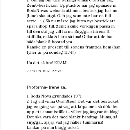
2. Om jag blir den lyckliga vinnare önskar jag
Zenit-besticken. Upptäckte när jag spanade in
BodaNovas websida att mina bestick jag har nu
(Line) ska utgå. Och jag som inte har en full
serie... :-( Så nu måste jag hitta nya bestick att
spara ihop till. Zenit skulle verkligen passa in
till den stil jag vill ha nu. Snygga, stilrena &
stilfulla, enkla & bara så fina! Gillar att de har
båda blank & bostad yta.
Kanske en present till sonens framtida hem (han
fyller år på söndag 11/4!!).
Ha det så bra! KRAM!
7 april 2010 kl. 22:50
Proforma- Irene
sa…
1. Boda Nova grundades 1971.
2. Jag vill vinna Oval Steel! Det var det besticket
jag en gång var på väg att köpa men så dök det
upp ett annat istället... vilket jag ångrar än idag!
Det ska vara det med blankt handtag. Mums, så
snygga... ajajaj, vad jag håller tummarna!
Länkar på min blogg också: