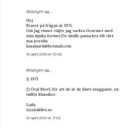
Anonym sa…
Hej
Svaret på frågan är 1971.
Om jag vinner väljer jag vackra Gourmet med
sina mjuka former.De skulle passa bra till vårt
nya porslin.
kasamark@hotmail.com
10 april 2010 kl. 10:05
Anonym sa…
1) 1971
2) Oval Steel, för att de är de klart snyggaste, en
tidlös klassiker.
Laila,
tizzie@live.se
10 april 2010 kl. 11:02