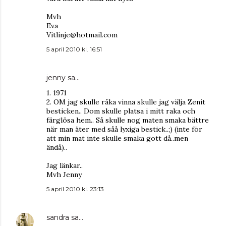
Mvh
Eva
Vitlinje@hotmail.com
5 april 2010 kl. 16:51
jenny
sa…
1. 1971
2. OM jag skulle råka vinna skulle jag välja Zenit
besticken.. Dom skulle platsa i mitt raka och
färglösa hem.. Så skulle nog maten smaka bättre
när man äter med såå lyxiga bestick..;) (inte för
att min mat inte skulle smaka gott då..men
ändå)..
Jag länkar..
Mvh Jenny
5 april 2010 kl. 23:13
sandra
sa…