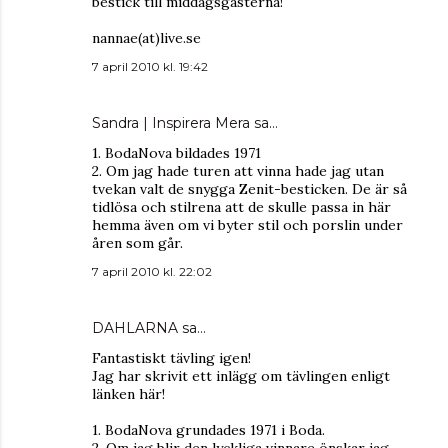
bestick till middagsgästerna!
nannae(at)live.se
7 april 2010 kl. 19:42
Sandra | Inspirera Mera
sa…
1. BodaNova bildades 1971
2. Om jag hade turen att vinna hade jag utan
tvekan valt de snygga Zenit-besticken. De är så
tidlösa och stilrena att de skulle passa in här
hemma även om vi byter stil och porslin under
åren som går.
7 april 2010 kl. 22:02
DAHLARNA
sa…
Fantastiskt tävling igen!
Jag har skrivit ett inlägg om tävlingen enligt
länken här!
1. BodaNova grundades 1971 i Boda.