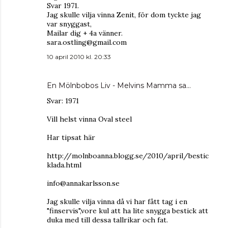
Svar 1971.
Jag skulle vilja vinna Zenit, för dom tyckte jag
var snyggast,
Mailar dig + 4a vänner.
sara.ostling@gmail.com
10 april 2010 kl. 20:33
En Mölnbobos Liv - Melvins Mamma
sa…
Svar: 1971
Vill helst vinna Oval steel
Har tipsat här
http://molnboanna.blogg.se/2010/april/bestic
klada.html
info@annakarlsson.se
Jag skulle vilja vinna då vi har fått tag i en
"finservis",vore kul att ha lite snygga bestick att
duka med till dessa tallrikar och fat.