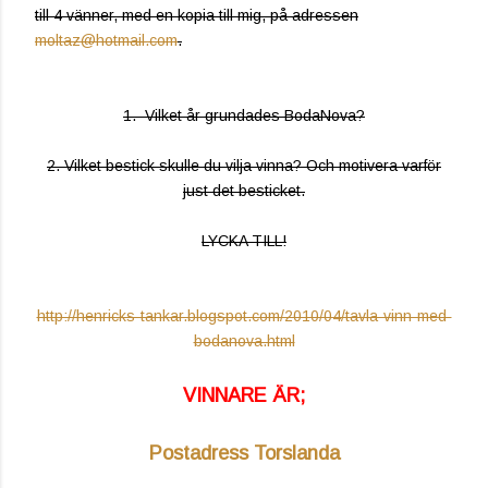
till 4 vänner, med en kopia till mig, på adressen
moltaz@hotmail.com
.
1. Vilket år grundades BodaNova?
2. Vilket bestick skulle du vilja vinna? Och motivera varför
just det besticket.
LYCKA TILL!
http://henricks-tankar.blogspot.com/2010/04/tavla-vinn-med-
bodanova.html
VINNARE ÄR;
Postadress Torslanda