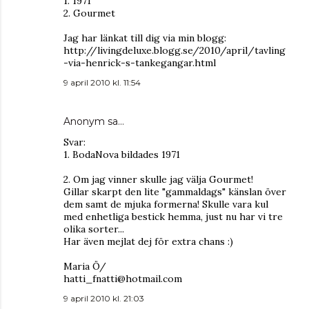
1. 1971
2. Gourmet
Jag har länkat till dig via min blogg:
http://livingdeluxe.blogg.se/2010/april/tavling
-via-henrick-s-tankegangar.html
9 april 2010 kl. 11:54
Anonym sa…
Svar:
1. BodaNova bildades 1971
2. Om jag vinner skulle jag välja Gourmet!
Gillar skarpt den lite "gammaldags" känslan över
dem samt de mjuka formerna! Skulle vara kul
med enhetliga bestick hemma, just nu har vi tre
olika sorter...
Har även mejlat dej för extra chans :)
Maria Ö/
hatti_fnatti@hotmail.com
9 april 2010 kl. 21:03