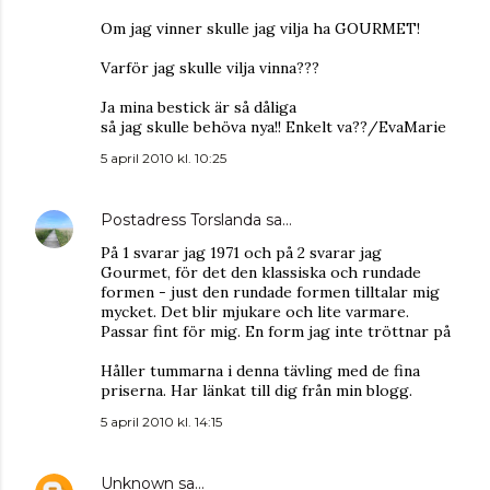
Om jag vinner skulle jag vilja ha GOURMET!
Varför jag skulle vilja vinna???
Ja mina bestick är så dåliga
så jag skulle behöva nya!! Enkelt va??/EvaMarie
5 april 2010 kl. 10:25
Postadress Torslanda
sa…
På 1 svarar jag 1971 och på 2 svarar jag
Gourmet, för det den klassiska och rundade
formen - just den rundade formen tilltalar mig
mycket. Det blir mjukare och lite varmare.
Passar fint för mig. En form jag inte tröttnar på
Håller tummarna i denna tävling med de fina
priserna. Har länkat till dig från min blogg.
5 april 2010 kl. 14:15
Unknown
sa…