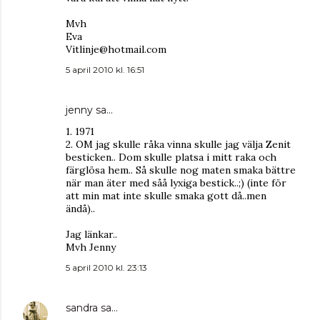
Mvh
Eva
Vitlinje@hotmail.com
5 april 2010 kl. 16:51
jenny
sa…
1. 1971
2. OM jag skulle råka vinna skulle jag välja Zenit
besticken.. Dom skulle platsa i mitt raka och
färglösa hem.. Så skulle nog maten smaka bättre
när man äter med såå lyxiga bestick..;) (inte för
att min mat inte skulle smaka gott då..men
ändå)..
Jag länkar..
Mvh Jenny
5 april 2010 kl. 23:13
sandra
sa…