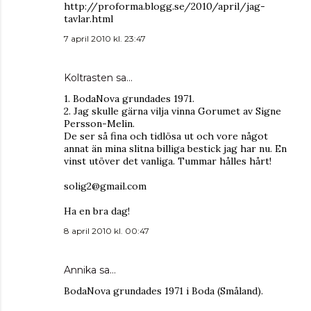
http://proforma.blogg.se/2010/april/jag-
tavlar.html
7 april 2010 kl. 23:47
Koltrasten sa…
1. BodaNova grundades 1971.
2. Jag skulle gärna vilja vinna Gorumet av Signe
Persson-Melin.
De ser så fina och tidlösa ut och vore något
annat än mina slitna billiga bestick jag har nu. En
vinst utöver det vanliga. Tummar hålles hårt!
solig2@gmail.com
Ha en bra dag!
8 april 2010 kl. 00:47
Annika
sa…
BodaNova grundades 1971 i Boda (Småland).