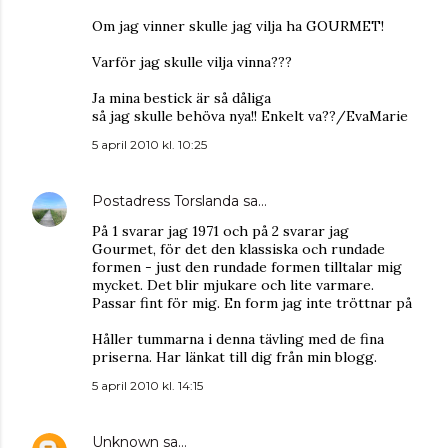
Om jag vinner skulle jag vilja ha GOURMET!
Varför jag skulle vilja vinna???
Ja mina bestick är så dåliga
så jag skulle behöva nya!! Enkelt va??/EvaMarie
5 april 2010 kl. 10:25
Postadress Torslanda
sa…
På 1 svarar jag 1971 och på 2 svarar jag
Gourmet, för det den klassiska och rundade
formen - just den rundade formen tilltalar mig
mycket. Det blir mjukare och lite varmare.
Passar fint för mig. En form jag inte tröttnar på
Håller tummarna i denna tävling med de fina
priserna. Har länkat till dig från min blogg.
5 april 2010 kl. 14:15
Unknown
sa…