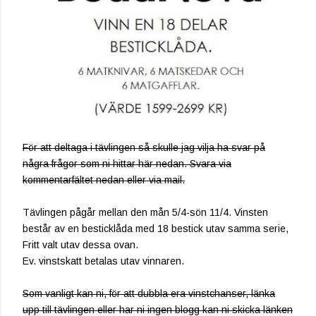
För att deltaga i tävlingen så skulle jag vilja ha svar på
några frågor som ni hittar här nedan. Svara via
kommentarfältet nedan eller via mail.
Tävlingen pågår mellan den mån 5/4-sön 11/4. Vinsten
består av en besticklåda med 18 bestick utav samma serie,
Fritt valt utav dessa ovan.
Ev. vinstskatt betalas utav vinnaren.
Som vanligt kan ni, för att dubbla era vinstchanser, länka
upp till tävlingen eller har ni ingen blogg kan ni skicka länken