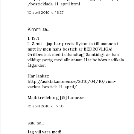
/besticklada-11-april.html
10 april 2010 kl. 16:27
Kimmi
sa…
1. 1971
2. Zenit - jag har precis flyttat in till mannen i
mitt liv men hans bestick är BEDRÖVLIGA!
Grillbestick med trähandtag! Samtidigt är han
väldigt petig med allt annat. Här behövs radikala
åtgärder.
Har länkat:
http://asiktskanonen.se/2010/04/10/vinn-
vackra-bestick-11-april/
Mail: trelleborg [@] home.se
10 april 2010 kl. 17:58
sara
sa…
Jag vill vara med!