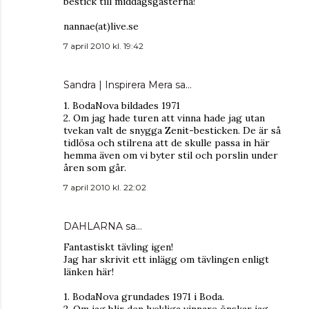
bestick till middagsgästerna!
nannae(at)live.se
7 april 2010 kl. 19:42
Sandra | Inspirera Mera
sa…
1. BodaNova bildades 1971
2. Om jag hade turen att vinna hade jag utan
tvekan valt de snygga Zenit-besticken. De är så
tidlösa och stilrena att de skulle passa in här
hemma även om vi byter stil och porslin under
åren som går.
7 april 2010 kl. 22:02
DAHLARNA
sa…
Fantastiskt tävling igen!
Jag har skrivit ett inlägg om tävlingen enligt
länken här!
1. BodaNova grundades 1971 i Boda.