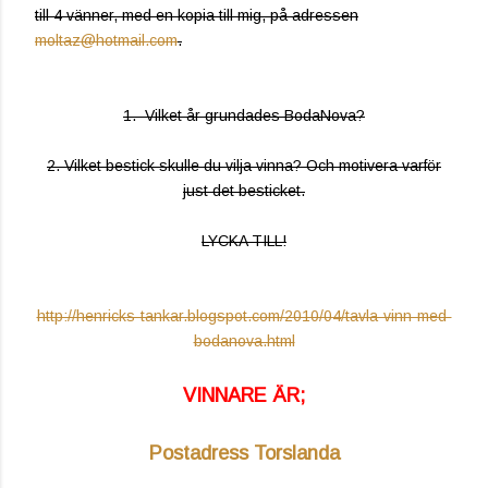
till 4 vänner, med en kopia till mig, på adressen
moltaz@hotmail.com
.
1. Vilket år grundades BodaNova?
2. Vilket bestick skulle du vilja vinna? Och motivera varför
just det besticket.
LYCKA TILL!
http://henricks-tankar.blogspot.com/2010/04/tavla-vinn-med-
bodanova.html
VINNARE ÄR;
Postadress Torslanda