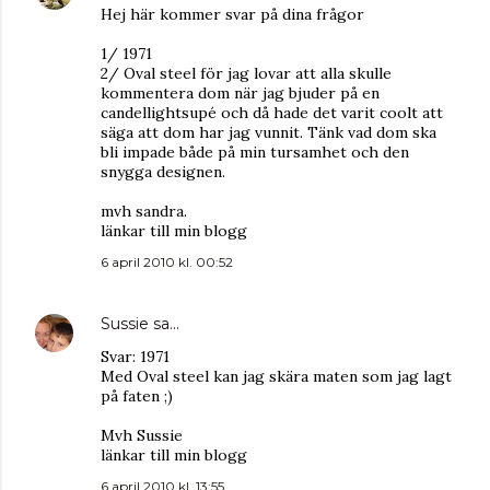
Hej här kommer svar på dina frågor
1/ 1971
2/ Oval steel för jag lovar att alla skulle
kommentera dom när jag bjuder på en
candellightsupé och då hade det varit coolt att
säga att dom har jag vunnit. Tänk vad dom ska
bli impade både på min tursamhet och den
snygga designen.
mvh sandra.
länkar till min blogg
6 april 2010 kl. 00:52
Sussie
sa…
Svar: 1971
Med Oval steel kan jag skära maten som jag lagt
på faten ;)
Mvh Sussie
länkar till min blogg
6 april 2010 kl. 13:55