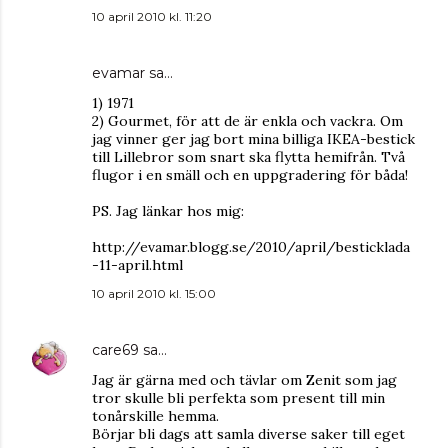
10 april 2010 kl. 11:20
evamar
sa…
1) 1971
2) Gourmet, för att de är enkla och vackra. Om
jag vinner ger jag bort mina billiga IKEA-bestick
till Lillebror som snart ska flytta hemifrån. Två
flugor i en smäll och en uppgradering för båda!
PS. Jag länkar hos mig:
http://evamar.blogg.se/2010/april/besticklada
-11-april.html
10 april 2010 kl. 15:00
care69
sa…
Jag är gärna med och tävlar om Zenit som jag
tror skulle bli perfekta som present till min
tonårskille hemma.
Börjar bli dags att samla diverse saker till eget