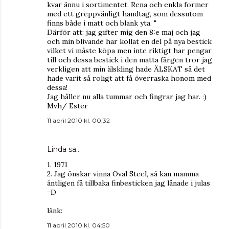
kvar ännu i sortimentet. Rena och enkla former
med ett greppvänligt handtag, som dessutom
finns både i matt och blank yta. "
Därför att: jag gifter mig den 8:e maj och jag
och min blivande har kollat en del på nya bestick
vilket vi måste köpa men inte riktigt har pengar
till och dessa bestick i den matta färgen tror jag
verkligen att min älskling hade ÄLSKAT så det
hade varit så roligt att få överraska honom med
dessa!
Jag håller nu alla tummar och fingrar jag har. :)
Mvh/ Ester
11 april 2010 kl. 00:32
Linda
sa…
1. 1971
2. Jag önskar vinna Oval Steel, så kan mamma
äntligen få tillbaka finbesticken jag lånade i julas
=D
länk:
11 april 2010 kl. 04:50