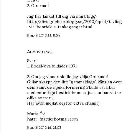
1. 1971
2. Gourmet
Jag har länkat till dig via min blogg:
http://livingdeluxe.blogg.se/2010/april/tavling
-via-henrick-s-tankegangar.html
9 april 2010 kl. 11:54
Anonym sa…
Svar:
1. BodaNova bildades 1971
2. Om jag vinner skulle jag välja Gourmet!
Gillar skarpt den lite "gammaldags" känslan över
dem samt de mjuka formerna! Skulle vara kul
med enhetliga bestick hemma, just nu har vi tre
olika sorter...
Har även mejlat dej för extra chans :)
Maria Ö/
hatti_fnatti@hotmail.com
9 april 2010 kl. 21:03