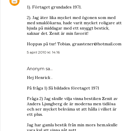
1). Förtaget grundades 1971.
2). Jag äter lika mycket med ögonen som med
med smaklökarna, hade varit mycket roligare att
bjuda på middagar med ett snyggt bestick,
saknar det. Zenit är min favorit!
Hoppas på tur! Tobias, graastener@hotmail.com
5 april 2010 kl. 14:16
Anonym sa…
Hej Henrick .
På fråga 1) Så bildades företaget 1971
Fråga 2) Jag skulle vilja vinna bestiken Zenit av
Anders Ljungberg de är moderna men tidlösa
och ser mycket bekväma ut att hålla i vilket är
ett plus.
Jag har gamla bestik från min mors hem.skulle
vara kul att vinna nåt nytt.