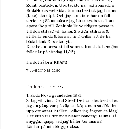
2. Om jag blir den lyckliga vinnare önskar jag
Zenit-besticken. Upptäckte när jag spanade in
BodaNovas websida att mina bestick jag har nu
(Line) ska utgå. Och jag som inte har en full
serie... :-( Så nu måste jag hitta nya bestick att
spara ihop till. Zenit skulle verkligen passa in
till den stil jag vill ha nu. Snygga, stilrena &
stilfulla, enkla & bara så fina! Gillar att de har
båda blank & bostad yta.
Kanske en present till sonens framtida hem (han
fyller år på söndag 11/4!!).
Ha det så bra! KRAM!
7 april 2010 kl. 22:50
Proforma- Irene
sa…
1. Boda Nova grundades 1971.
2. Jag vill vinna Oval Steel! Det var det besticket
jag en gång var på väg att köpa men så dök det
upp ett annat istället... vilket jag ångrar än idag!
Det ska vara det med blankt handtag. Mums, så
snygga... ajajaj, vad jag håller tummarna!
Länkar på min blogg också: