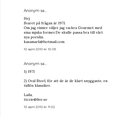
Anonym sa…
Hej
Svaret på frågan är 1971.
Om jag vinner väljer jag vackra Gourmet med
sina mjuka former.De skulle passa bra till vårt
nya porslin.
kasamark@hotmail.com
10 april 2010 kl. 10:05
Anonym sa…
1) 1971
2) Oval Steel, för att de är de klart snyggaste, en
tidlös klassiker.
Laila,
tizzie@live.se
10 april 2010 kl. 11:02