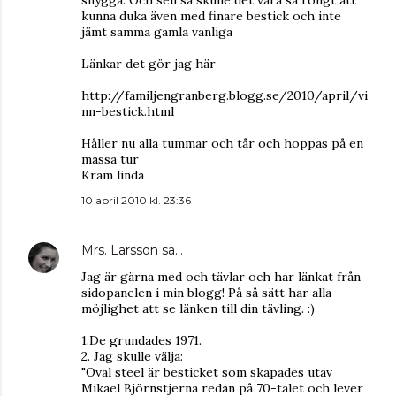
snygga. Och sen så skulle det vara så roligt att
kunna duka även med finare bestick och inte
jämt samma gamla vanliga
Länkar det gör jag här
http://familjengranberg.blogg.se/2010/april/vi
nn-bestick.html
Håller nu alla tummar och tår och hoppas på en
massa tur
Kram linda
10 april 2010 kl. 23:36
Mrs. Larsson
sa…
Jag är gärna med och tävlar och har länkat från
sidopanelen i min blogg! På så sätt har alla
möjlighet att se länken till din tävling. :)
1.De grundades 1971.
2. Jag skulle välja:
"Oval steel är besticket som skapades utav
Mikael Björnstjerna redan på 70-talet och lever