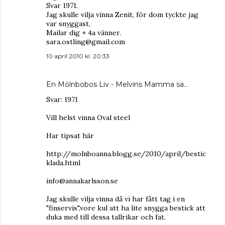
Svar 1971.
Jag skulle vilja vinna Zenit, för dom tyckte jag
var snyggast,
Mailar dig + 4a vänner.
sara.ostling@gmail.com
10 april 2010 kl. 20:33
En Mölnbobos Liv - Melvins Mamma
sa…
Svar: 1971
Vill helst vinna Oval steel
Har tipsat här
http://molnboanna.blogg.se/2010/april/bestic
klada.html
info@annakarlsson.se
Jag skulle vilja vinna då vi har fått tag i en
"finservis",vore kul att ha lite snygga bestick att
duka med till dessa tallrikar och fat.