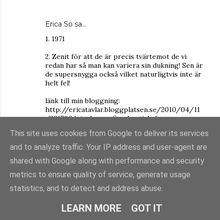
Erica Sö
sa…
1. 1971
2. Zenit för att de är precis tvärtemot de vi
redan har så man kan variera sin dukning! Sen är
de supersnygga också vilket naturligtvis inte är
helt fel!
länk till min bloggning:
http://ericatavlar.bloggplatsen.se/2010/04/11
/2817004-tavla-om-fina-bestick-fran-
bodanova-avslutas-11-april/
This site uses cookies from Google to deliver its services
Vilket fint pris du har i din tävling!
and to analyze traffic. Your IP address and user-agent are
shared with Google along with performance and security
// Erica
metrics to ensure quality of service, generate usage
erica@stocksjo.se
statistics, and to detect and address abuse.
11 april 2010 kl. 09:28
LEARN MORE
GOT IT