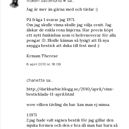
fröken Sätterlund ✯
sa…
Jag är mer än gärna med och tävlar :)
På fråga 1 svarar jag 1971.
Om jag skulle vinna skulle jag välja zenit. Jag
älskar de enkla rena linjerna. Har precis köpt
ett nytt funkishus som vi helrenoverar för alla
pengar :D. Skulle kännas så lyxigt att få nya
snygga bestick att duka till fest med :)
Krmam Therese
8 april 2010 kl. 18:08
chanette
sa…
http://darkbarbie.blogg.se/2010/april/vinn-
besticklada-11-april.html
wow vilken tävling du har. kan man ej missa.
1.1971
2.jag hade valt signes bestik för jag gillar den
mjuka formen och den e bra då man har barn så