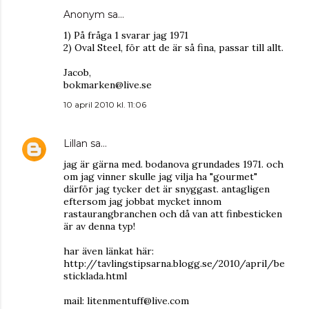
Anonym sa…
1) På fråga 1 svarar jag 1971
2) Oval Steel, för att de är så fina, passar till allt.
Jacob,
bokmarken@live.se
10 april 2010 kl. 11:06
Lillan
sa…
jag är gärna med. bodanova grundades 1971. och
om jag vinner skulle jag vilja ha "gourmet"
därför jag tycker det är snyggast. antagligen
eftersom jag jobbat mycket innom
rastaurangbranchen och då van att finbesticken
är av denna typ!
har även länkat här:
http://tavlingstipsarna.blogg.se/2010/april/be
sticklada.html
mail: litenmentuff@live.com