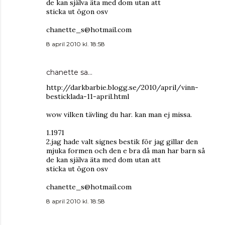
de kan själva äta med dom utan att
sticka ut ögon osv
chanette_s@hotmail.com
8 april 2010 kl. 18:58
chanette
sa…
http://darkbarbie.blogg.se/2010/april/vinn-
besticklada-11-april.html
wow vilken tävling du har. kan man ej missa.
1.1971
2.jag hade valt signes bestik för jag gillar den
mjuka formen och den e bra då man har barn så
de kan själva äta med dom utan att
sticka ut ögon osv
chanette_s@hotmail.com
8 april 2010 kl. 18:58