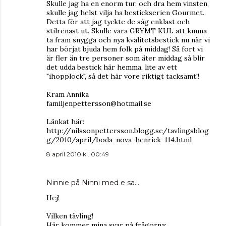
Skulle jag ha en enorm tur, och dra hem vinsten,
skulle jag helst vilja ha bestickserien Gourmet.
Detta för att jag tyckte de såg enklast och
stilrenast ut. Skulle vara GRYMT KUL att kunna
ta fram snygga och nya kvalitetsbestick nu när vi
har börjat bjuda hem folk på middag! Så fort vi
är fler än tre personer som äter middag så blir
det udda bestick här hemma, lite av ett
"ihopplock", så det här vore riktigt tacksamt!!
Kram Annika
familjenpettersson@hotmail.se
Länkat här:
http://nilssonpettersson.blogg.se/tavlingsblog
g/2010/april/boda-nova-henrick-114.html
8 april 2010 kl. 00:49
Ninnie på Ninni med e
sa…
Hej!
Vilken tävling!
Här kommer mina svar på frågorna;