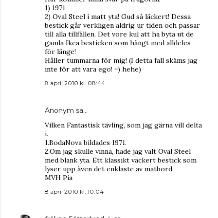
1) 1971
2) Oval Steel i matt yta! Gud så läckert! Dessa
bestick går verkligen aldrig ur tiden och passar
till alla tillfällen. Det vore kul att ha byta ut de
gamla Ikea besticken som hängt med alldeles
för länge!
Håller tummarna för mig! (I detta fall skäms jag
inte för att vara ego! =) hehe)
8 april 2010 kl. 08:44
Anonym sa…
Vilken Fantastisk tävling, som jag gärna vill delta
i.
1.BodaNova bildades 1971.
2.Om jag skulle vinna, hade jag valt Oval Steel
med blank yta. Ett klassikt vackert bestick som
lyser upp även det enklaste av matbord.
MVH Pia
8 april 2010 kl. 10:04