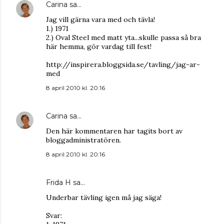
Carina
sa…
Jag vill gärna vara med och tävla!
1.) 1971
2.) Oval Steel med matt yta...skulle passa så bra
här hemma, gör vardag till fest!
http://inspirera.bloggsida.se/tavling/jag-ar-
med
8 april 2010 kl. 20:16
Carina
sa…
Den här kommentaren har tagits bort av
bloggadministratören.
8 april 2010 kl. 20:16
Frida H
sa…
Underbar tävling igen må jag säga!
Svar: