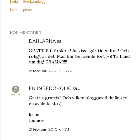
Dela
Skicka inlägg
Labels:
privat
KOMMENTARER
DAHLARNA
sa…
GRATTIS i förskott! Ja, visst går tiden fort! Och
roligt är det! Man blir beroende fort ;-)! Ta hand
om dig! KRAMAR!!!
21 februari 2010 kl. 15:26
EN INREDOHOLIC
sa…
Grattis grattis!! Och vilken bloggared du är sen!
en av de bästa :)
kram
Jannice
21 februari 2010 kl. 17:11