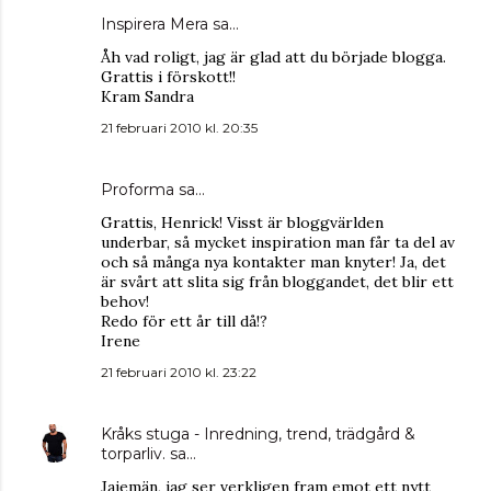
Inspirera Mera
sa…
Åh vad roligt, jag är glad att du började blogga.
Grattis i förskott!!
Kram Sandra
21 februari 2010 kl. 20:35
Proforma
sa…
Grattis, Henrick! Visst är bloggvärlden
underbar, så mycket inspiration man får ta del av
och så många nya kontakter man knyter! Ja, det
är svårt att slita sig från bloggandet, det blir ett
behov!
Redo för ett år till då!?
Irene
21 februari 2010 kl. 23:22
Kråks stuga - Inredning, trend, trädgård &
torparliv.
sa…
Jajemän, jag ser verkligen fram emot ett nytt