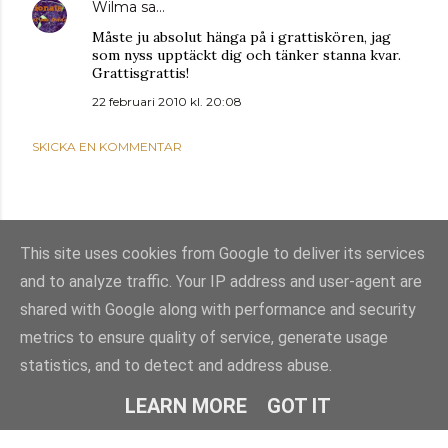
Wilma
sa…
Måste ju absolut hänga på i grattiskören, jag
som nyss upptäckt dig och tänker stanna kvar.
Grattisgrattis!
22 februari 2010 kl. 20:08
SKICKA EN KOMMENTAR
This site uses cookies from Google to deliver its services
and to analyze traffic. Your IP address and user-agent are
shared with Google along with performance and security
metrics to ensure quality of service, generate usage
statistics, and to detect and address abuse.
Använder Blogger
LEARN MORE
GOT IT