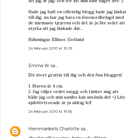
att jag är jag! och för att min kille säger det! ;)
Hade jag haft en offentlig blogg hade jag länkat
till dig, nu har jag bara en lösenordbelagd med
de närmaste tjejerna och det är ju lite svårt att
styrka att jag länkade där...
Hälsningar Ellinor, Gotland
24 februari 2010 kl. 19:29
Emma W sa…
Ett stort grattis till dig och den fina bloggen!
1. Staven är 4 cm.
2. Jag väljer ordet snygg och tänker mig att
både jag och min sambo kan använda det =) Lite
självförtroende är ju aldrig fel!
24 februari 2010 kl. 19:55
Hemmarikets Charlotte
sa…
Abselut vill jag vinna detta och såklart