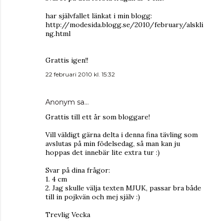
har självfallet länkat i min blogg:
http://modesida.blogg.se/2010/february/alskli
ng.html
Grattis igen!!
22 februari 2010 kl. 15:32
Anonym sa…
Grattis till ett år som bloggare!
Vill väldigt gärna delta i denna fina tävling som
avslutas på min födelsedag, så man kan ju
hoppas det innebär lite extra tur :)
Svar på dina frågor:
1. 4 cm
2. Jag skulle välja texten MJUK, passar bra både
till in pojkvän och mej själv :)
Trevlig Vecka