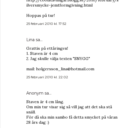
ilversmycke-jemtformgivning.html
Hoppas på tur!
25 februari 2010 kl. 17:52
Lina
sa…
Grattis på ettåringen!
1. Staven är 4 cm
2. Jag skulle välja texten "SNYGG"
mail: holgersson_lina@hotmail.com
25 februari 2010 kl. 22:02
Anonym sa…
Staven är 4 cm lång.
Om min tur visar sig så vill jag att det ska stå
snäll.
För då ska min sambo få detta smycket på våran
28 års dag :)