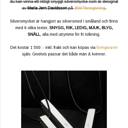
du kan vinna ett riktigt snyggt silversmycke som är designat
av
Maria Jern Davidsson
på
JEMTformgivning
.
Silversmycket är hangjort av silversmed i småland och finns
med 6 olika texter,
SNYGG, RIK, LEDIG, MJUK, BLYG,
SNÄLL
, alla med utrymme för fri tolkning.
Det kostar 1 500 :- inkl. frakt och kan köpas via
formgivaren
själv. Givetvis passar det både män & kvinnor.