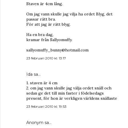
Staven är 4cm lång.
Om jag vann skulle jag vilja ha ordet Blyg, det
passar rätt bra.
För att jag är rätt blyg.
Ha en bra dag,
kramar från Sallyomuffy.
sallyomuffy_bunny@hotmail.com
23 februari 2010 kl. 13:17
Ida
sa…
1. staven är 4 cm
2. om jag vann skulle jag välja ordet snäll och
sedan ge det till min faster i födelsedags
present, för hon är verkligen världens snällaste
23 februari 2010 kl. 19:53
Anonym sa…