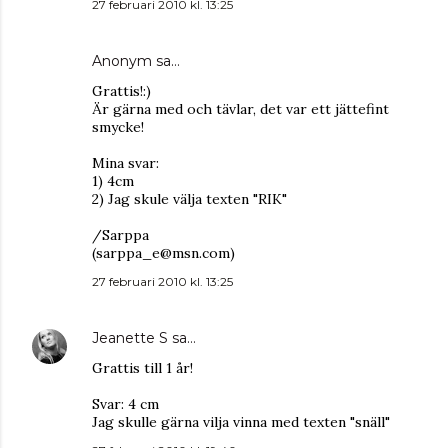
27 februari 2010 kl. 13:25
Anonym sa…
Grattis!:)
Är gärna med och tävlar, det var ett jättefint
smycke!
Mina svar:
1) 4cm
2) Jag skule välja texten "RIK"
/Sarppa
(sarppa_e@msn.com)
27 februari 2010 kl. 13:25
Jeanette S
sa…
Grattis till 1 år!
Svar: 4 cm
Jag skulle gärna vilja vinna med texten "snäll"