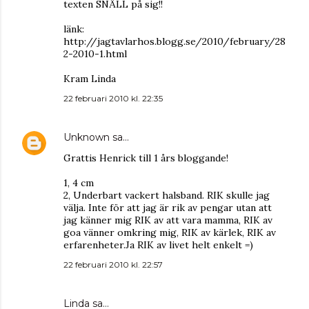
texten SNÄLL på sig!!
länk:
http://jagtavlarhos.blogg.se/2010/february/28
2-2010-1.html
Kram Linda
22 februari 2010 kl. 22:35
Unknown
sa…
Grattis Henrick till 1 års bloggande!
1, 4 cm
2, Underbart vackert halsband. RIK skulle jag
välja. Inte för att jag är rik av pengar utan att
jag känner mig RIK av att vara mamma, RIK av
goa vänner omkring mig, RIK av kärlek, RIK av
erfarenheter.Ja RIK av livet helt enkelt =)
22 februari 2010 kl. 22:57
Linda
sa…