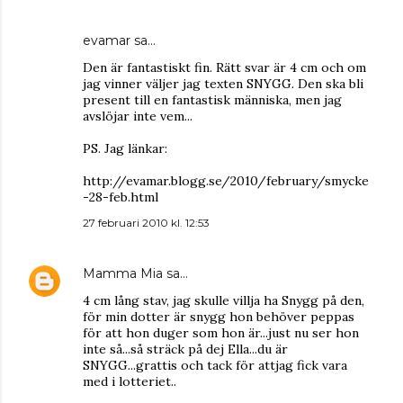
evamar
sa…
Den är fantastiskt fin. Rätt svar är 4 cm och om
jag vinner väljer jag texten SNYGG. Den ska bli
present till en fantastisk människa, men jag
avslöjar inte vem...
PS. Jag länkar:
http://evamar.blogg.se/2010/february/smycke
-28-feb.html
27 februari 2010 kl. 12:53
Mamma Mia
sa…
4 cm lång stav, jag skulle villja ha Snygg på den,
för min dotter är snygg hon behöver peppas
för att hon duger som hon är...just nu ser hon
inte så...så sträck på dej Ella...du är
SNYGG...grattis och tack för attjag fick vara
med i lotteriet..