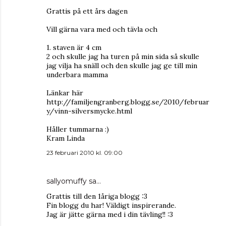
Grattis på ett års dagen
Vill gärna vara med och tävla och
1. staven är 4 cm
2 och skulle jag ha turen på min sida så skulle
jag vilja ha snäll och den skulle jag ge till min
underbara mamma
Länkar här
http://familjengranberg.blogg.se/2010/februar
y/vinn-silversmycke.html
Håller tummarna :)
Kram Linda
23 februari 2010 kl. 09:00
sallyomuffy
sa…
Grattis till den 1åriga blogg :3
Fin blogg du har! Väldigt inspirerande.
Jag är jätte gärna med i din tävling!! :3