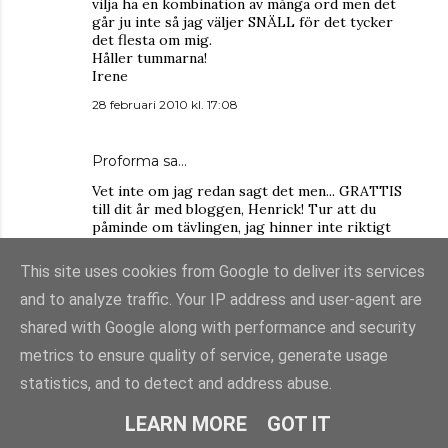
vilja ha en kombination av många ord men det
går ju inte så jag väljer SNÄLL för det tycker
det flesta om mig.
Håller tummarna!
Irene
28 februari 2010 kl. 17:08
Proforma
sa…
Vet inte om jag redan sagt det men... GRATTIS
till dit år med bloggen, Henrick! Tur att du
påminde om tävlingen, jag hinner inte riktigt
med nu för tiden då det är mycket annat som tar
upp min tid men tävla vill jag göra.
This site uses cookies from Google to deliver its services
Smycket är 4 cm långt och egentligen skulle jag
vilja ha en kombination av många ord men det
and to analyze traffic. Your IP address and user-agent are
går ju inte så jag väljer SNÄLL för det tycker
shared with Google along with performance and security
det flesta om mig.
Håller tummarna!
metrics to ensure quality of service, generate usage
Irene
statistics, and to detect and address abuse.
28 februari 2010 kl. 17:08
LEARN MORE
GOT IT