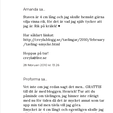
Amanda
sa…
Staven är 4 cm lång och jag skulle hemskt gärna
vilja vinna rik, för det är vad jag själv tycker att
jag är. Rik på krälek! ♥
Har såklart länkat:
http://creyla.blogg.se/tavlingar/2010/february
/tavling-smycke.html
Hoppas på tur!
creyla@live.se
28 februari 2010 kl. 13:26
Proforma
sa…
Vet inte om jag redan sagt det men... GRATTIS
till dit år med bloggen, Henrick! Tur att du
påminde om tävlingen, jag hinner inte riktigt
med nu för tiden då det är mycket annat som tar
upp min tid men tävla vill jag göra.
Smycket är 4 cm långt och egentligen skulle jag