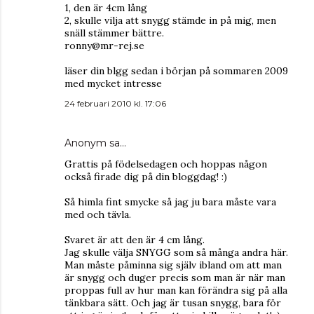
1, den är 4cm lång
2, skulle vilja att snygg stämde in på mig, men
snäll stämmer bättre.
ronny@mr-rej.se
läser din blgg sedan i början på sommaren 2009
med mycket intresse
24 februari 2010 kl. 17:06
Anonym sa…
Grattis på födelsedagen och hoppas någon
också firade dig på din bloggdag! :)
Så himla fint smycke så jag ju bara måste vara
med och tävla.
Svaret är att den är 4 cm lång.
Jag skulle välja SNYGG som så många andra här.
Man måste påminna sig själv ibland om att man
är snygg och duger precis som man är när man
proppas full av hur man kan förändra sig på alla
tänkbara sätt. Och jag är tusan snygg, bara för