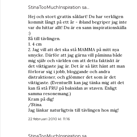
StinaTooMuchInspiration
sa…
Hej och stort grattis såklart! Du har verkligen
kommit långt på ett år - ibland begriper jag inte
var du hittar allt! Du är en sann inspirationskälla
:)
Så till tävlingen.
1. 4 cm
2. Jag vill att det ska stå MAMMA på mitt nya
smycke. Därför att jag gärna vill påminna både
mig själv och världen om att detta faktiskt är
det viktigaste jag är. Det är så lätt hänt att man
förlorar sig i jobb, bloggande och andra
distraktioner, och glömmer det som är det
viktigaste. (Eventuellt kan jag tänka mig att det
kan få stå FRU på baksidan av staven. Enligt
samma resonemang.)
Kram på dig!
/Stina.
Jag länkar naturligtvis till tävlingen hos mig!
22 februari 2010 kl. 11:16
StinaTooMuchInspiration
sa…