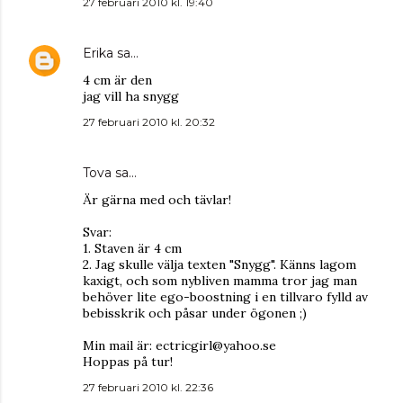
27 februari 2010 kl. 19:40
Erika
sa…
4 cm är den
jag vill ha snygg
27 februari 2010 kl. 20:32
Tova sa…
Är gärna med och tävlar!
Svar:
1. Staven är 4 cm
2. Jag skulle välja texten "Snygg". Känns lagom
kaxigt, och som nybliven mamma tror jag man
behöver lite ego-boostning i en tillvaro fylld av
bebisskrik och påsar under ögonen ;)
Min mail är: ectricgirl@yahoo.se
Hoppas på tur!
27 februari 2010 kl. 22:36