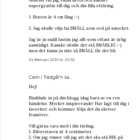
supergrattis till dig och din lilla ettåring.
1. Staven är 4 cm lång :-)
2. Jag skulle vilja ha SNÄLL som ord på smycket.
Jag är ju snäll fastän jag allt som oftast är ärlig
samtidigt. Kanske skulle det stå SNÄRLIG :-)
men det fanns ju inte så SNÄLL får det bli.
24 februari 2010 kl. 20:52
Carin i Trädgår'n sa…
Hej!
Sladdade in på din blogg idag bara av en ren
händelse. Mycket inspirerande! Har lagt till dig i
favoriter och kommer följa det du skriver
framöver.
Vill gärna vara med i din tävling.
1. Silverstaven är 4 centimeter.
2. Om jag vinner vill jag att det ska stå RIK på