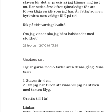
staven för det är precis så jag känner mig just
nu. Har sedan årsskiftet tjänstledigt för att
förverkliga en idé som jag har. Är fattig som en
kyrkråtta men väldigt RIK på tid.
Rik på tid= vardagskvalité.
Om jag vinner ska jag bära halsbandet med
stolthet!
25 februari 2010 kl. 13:39
Gabbies
sa…
Jag är gärna med o tävlar även denna gång. Mina
svar:
1. Staven är 4 cm.
2. Om jag har turen att vinna vill jag ha staven
med texten Blyg.
Grattis till 1 år!
Länkar:
http://coolatavlingar.blogg.se/2010/february/s