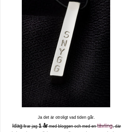
Ja det är otroligt vad tiden går.
tävling
Idag
1 år
firar jag
med bloggen och med en
, där