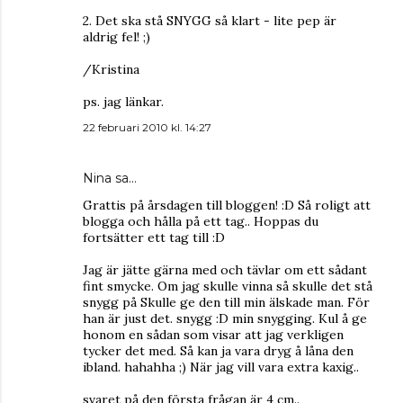
2. Det ska stå SNYGG så klart - lite pep är
aldrig fel! ;)
/Kristina
ps. jag länkar.
22 februari 2010 kl. 14:27
Nina
sa…
Grattis på årsdagen till bloggen! :D Så roligt att
blogga och hålla på ett tag.. Hoppas du
fortsätter ett tag till :D
Jag är jätte gärna med och tävlar om ett sådant
fint smycke. Om jag skulle vinna så skulle det stå
snygg på Skulle ge den till min älskade man. För
han är just det. snygg :D min snygging. Kul å ge
honom en sådan som visar att jag verkligen
tycker det med. Så kan ja vara dryg å låna den
ibland. hahahha ;) När jag vill vara extra kaxig..
svaret på den första frågan är 4 cm..