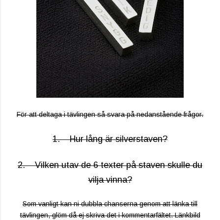
För att deltaga i tävlingen så svara på nedanstående frågor.
1. Hur lång är silverstaven?
2. Vilken utav de 6 texter på staven skulle du
vilja vinna?
Som vanligt kan ni dubbla chanserna genom att länka till
tävlingen, glöm då ej skriva det i kommentarfältet. Länkbild