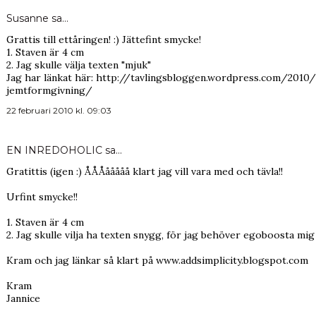
Susanne
sa…
Grattis till ettåringen! :) Jättefint smycke!
1. Staven är 4 cm
2. Jag skulle välja texten "mjuk"
Jag har länkat här: http://tavlingsbloggen.wordpress.com/201
jemtformgivning/
22 februari 2010 kl. 09:03
EN INREDOHOLIC
sa…
Gratittis (igen :) ÅÅÅååååå klart jag vill vara med och tävla!!
Urfint smycke!!
1. Staven är 4 cm
2. Jag skulle vilja ha texten snygg, för jag behöver egoboosta mi
Kram och jag länkar så klart på www.addsimplicity.blogspot.com
Kram
Jannice