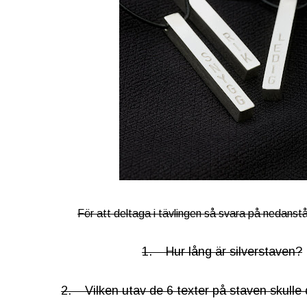
För att deltaga i tävlingen så svara på nedanst
1. Hur lång är silverstaven?
2. Vilken utav de 6 texter på staven skulle d