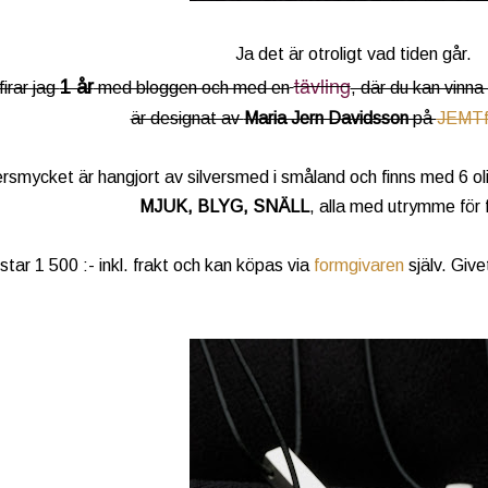
Ja det är otroligt vad tiden går.
tävling
1 år
firar jag
med bloggen och med en
, där du kan vinna
är designat av
Maria Jern Davidsson
på
JEMTf
ersmycket är hangjort av silversmed i småland och finns med 6 ol
MJUK, BLYG, SNÄLL
, alla med utrymme för f
tar 1 500 :- inkl. frakt och kan köpas via
formgivaren
själv. Giv