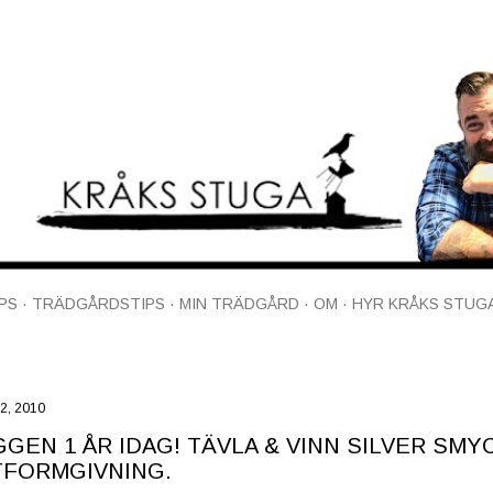
Fortsätt till huvudinnehåll
PS
TRÄDGÅRDSTIPS
MIN TRÄDGÅRD
OM
HYR KRÅKS STUG
22, 2010
GEN 1 ÅR IDAG! TÄVLA & VINN SILVER SMY
TFORMGIVNING.