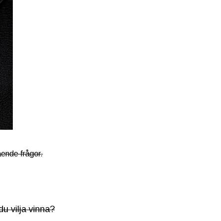
ående frågor.
u vilja vinna?