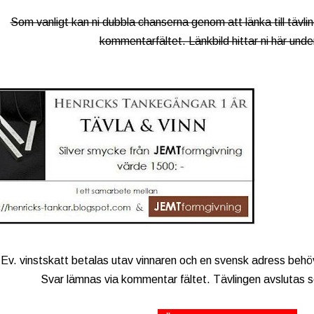
Som vanligt kan ni dubbla chanserna genom att länka till tävlin
kommentarfältet. Länkbild hittar ni här unde
Ev. vinstskatt betalas utav vinnaren och en svensk adress behövs
Svar lämnas via kommentar fältet. Tävlingen avslutas