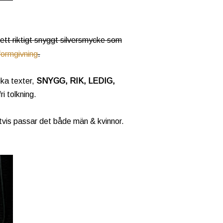
 ett riktigt snyggt silversmycke som
ormgivning
.
ika texter,
SNYGG, RIK, LEDIG,
ri tolkning.
etvis passar det både män & kvinnor.