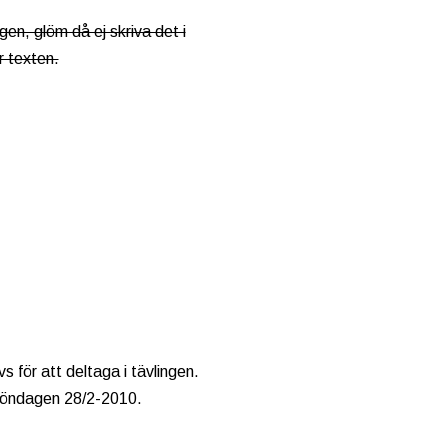
gen, glöm då ej skriva det i
r texten.
 för att deltaga i tävlingen.
 söndagen 28/2-2010.