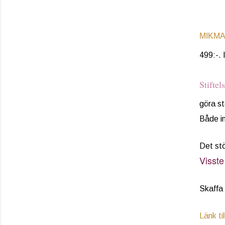
MIKM
499:-.
Stiftel
göra st
Både i
Det stö
Visste
Skaffa 
Länk ti