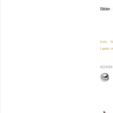
Bilder :
Dela
S
Labels:
i
KOMM