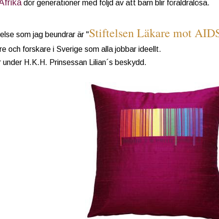
Afrika
dör generationer med följd av att barn blir föräldralösa.
Stiftelsen Läkare mot AID
telse som jag beundrar är "
re och forskare i Sverige som alla jobbar ideellt.
 under H.K.H. Prinsessan Lilian´s beskydd.