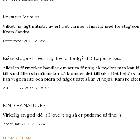
Inspirera Mera
sa…
Vilket härligt initiativ av er! Det värmer i hjärtat med företag s
Kram Sandra
1 december 2009 kl. 23:12
Kråks stuga - Inredning, trend, trädgård & torparliv.
sa…
Alldeles förmycket handlar om att ta för sig så mycket man kan ida
till samhälle och människor så kommer det tillbaka. Det behövs m
kan vi göra lite och bidra på något sätt så är vi nöjda. Kanske låte
2 december 2009 kl. 00:15
KIND BY NATURE
sa…
Virkelig en god idé:-) I love it og så er puderne så fine:-)
8 februari 2010 kl. 15:24
 EN KOMMENTAR