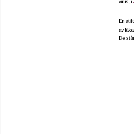
virus, i
En stif
av läka
De står