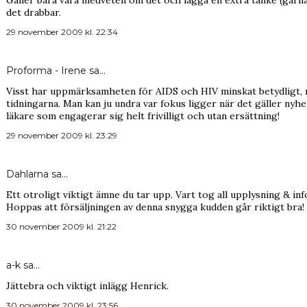
Gäller bara vara medveten om det och lägga en extra tanke (gärna
det drabbar.
29 november 2009 kl. 22:34
Proforma - Irene
sa…
Visst har uppmärksamheten för AIDS och HIV minskat betydligt, ma
tidningarna. Man kan ju undra var fokus ligger när det gäller nyh
läkare som engagerar sig helt frivilligt och utan ersättning!
29 november 2009 kl. 23:29
Dahlarna
sa…
Ett otroligt viktigt ämne du tar upp. Vart tog all upplysning & inf
Hoppas att försäljningen av denna snygga kudden går riktigt bra
30 november 2009 kl. 21:22
a-k
sa…
Jättebra och viktigt inlägg Henrick.
30 november 2009 kl. 23:56