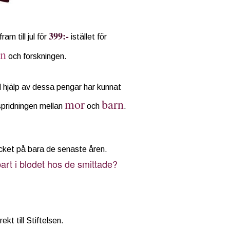
399:-
m till jul för
istället för
en
och forskningen.
 hjälp av dessa pengar har kunnat
mor
barn
tspridningen mellan
och
.
ycket på bara de senaste åren.
bart i blodet hos de smittade?
kt till Stiftelsen.