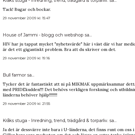
Kråks stuga - Inredning, trend, trädgård & torparliv.
sa…
Tack! Bugar och bockar.
29 november 2009 kl. 15:47
House of Jammi - blogg och webshop
sa…
HIV har ju tappat mycket "nyhetsvärde" här i väst där vi har medic
är det ett gigantiskt problem. Bra att du skriver om det.
29 november 2009 kl. 19:16
Bull farmor
sa…
Tycker det är fantastiskt att ni på MIKMAK uppmärksammar detta
med PRIDEkudden!!!! Det behövs verkligen forskning och utbildni
länderna behöver hjälp!!!!!!!!!
29 november 2009 kl. 21:55
Kråks stuga - Inredning, trend, trädgård & torparliv.
sa…
Ja det är dessvärre inte bara i U-länderna, det finns runt om oss i 