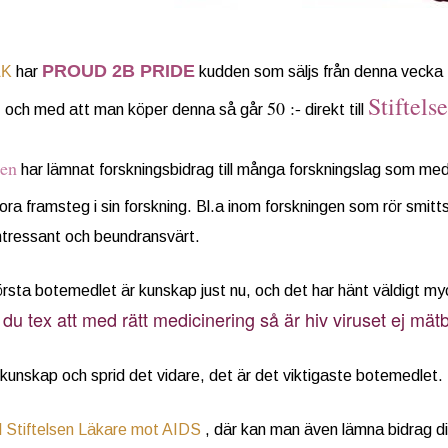
PROUD 2B PRIDE
AK
har
kudden som säljs från denna vecka fra
Stiftels
50 :-
 I och med att man köper denna så går
direkt till
sen
har lämnat forskningsbidrag till många forskningslag som med
ora framsteg i sin forskning. Bl.a inom forskningen som rör smit
ntressant och beundransvärt.
rsta botemedlet är kunskap just nu, och det har hänt väldigt m
 du tex att med rätt medicinering så är hiv viruset ej mät
kunskap och sprid det vidare, det är det viktigaste botemedlet.
ll Stiftelsen Läkare mot AIDS
, där kan man även lämna bidrag dire