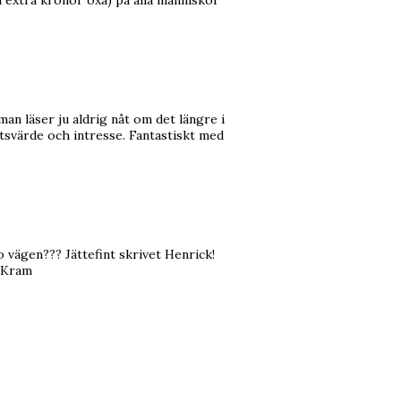
 extra kronor oxå) på alla människor
n läser ju aldrig nåt om det längre i
etsvärde och intresse. Fantastiskt med
o vägen??? Jättefint skrivet Henrick!
! Kram