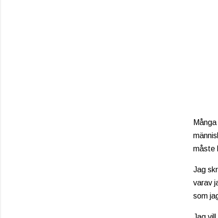
Många h
människ
måste b
Jag skr
varav j
som jag
Jag vil