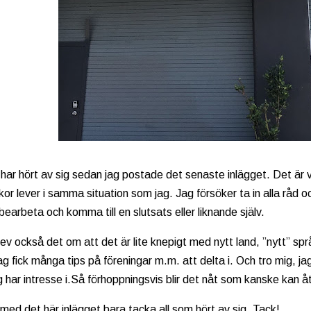
ar hört av sig sedan jag postade det senaste inlägget. Det är v
or lever i samma situation som jag. Jag försöker ta in alla råd o
earbeta och komma till en slutsats eller liknande själv.
ev också det om att det är lite knepigt med nytt land, ”nytt” språ
ag fick många tips på föreningar m.m. att delta i. Och tro mig, j
 har intresse i.Så förhoppningsvis blir det nåt som kanske kan åt
l med det här inlägget bara tacka all som hört av sig. Tack!