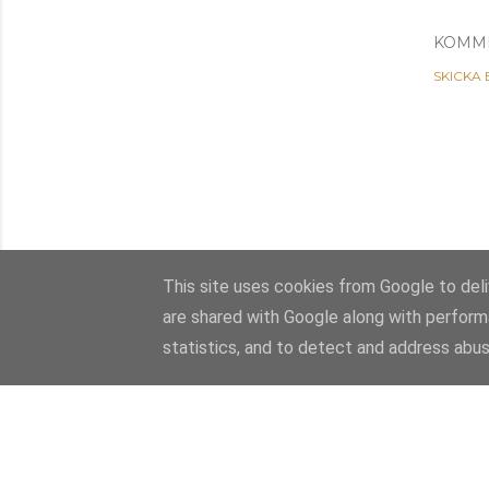
KOMM
SKICKA
This site uses cookies from Google to deliv
are shared with Google along with perform
statistics, and to detect and address abus