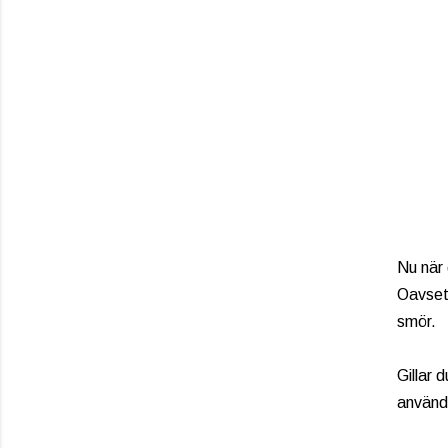
Nu när 
Oavsett
smör.
Gillar 
använda