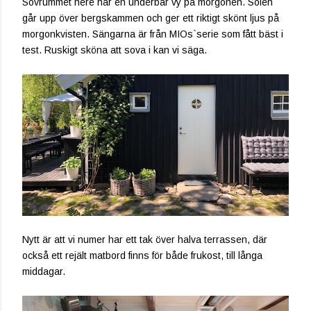
Sovrummet nere har en underbar vy på morgonen. Solen
går upp över bergskammen och ger ett riktigt skönt ljus på
morgonkvisten. Sängarna är från MIOs`serie som fått bäst i
test. Ruskigt sköna att sova i kan vi säga.
Nytt är att vi numer har ett tak över halva terrassen, där
också ett rejält matbord finns för både frukost, till långa
middagar.