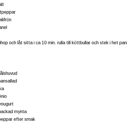
alt
itpeppar
ilifrön
anel
hop och låt sitta i ca 10 min. rulla till köttbullar och stek i het pa
kålshuvud
mansallad
ka
énio
yougurt
hackad mynta
 peppar efter smak