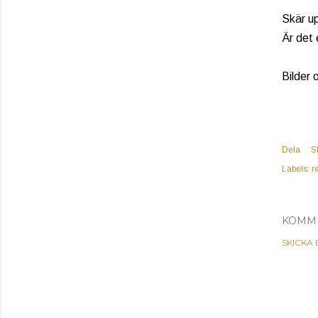
Skär up
Är det 
Bilder 
Dela
S
Labels:
r
KOMM
SKICKA