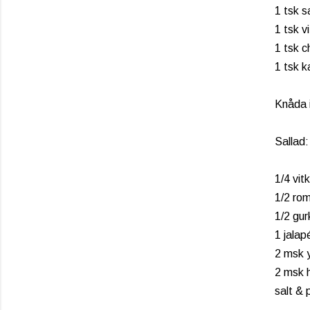
1 tsk s
1 tsk v
1 tsk ch
1 tsk k
Knåda i
Sallad:
1/4 vit
1/2 ro
1/2 gur
1 jalap
2 msk 
2 msk 
salt &