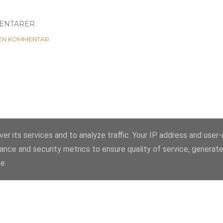
ENTARER
 EN KOMMENTAR
er its services and to analyze traffic. Your IP address and user
ance and security metrics to ensure quality of service, generat
Använder Blogger
e.