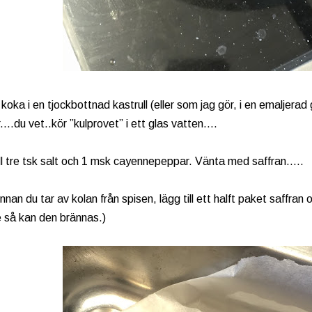
t koka i en tjockbottnad kastrull (eller som jag gör, i en emaljera
....du vet..kör ”kulprovet” i ett glas vatten....
ll tre tsk salt och 1 msk cayennepeppar. Vänta med saffran.....
innan du tar av kolan från spisen, lägg till ett halft paket saffran o
e så kan den brännas.)