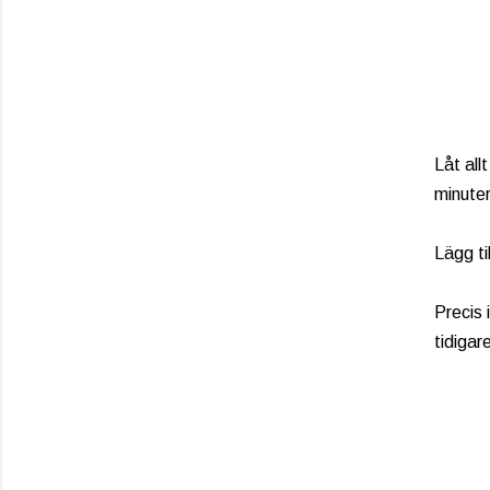
Låt all
minuter
Lägg ti
Precis 
tidigar