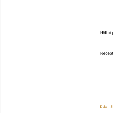
Häll ut
Recept 
Dela
S