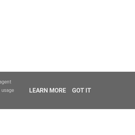
-agent
LEARN MORE
GOT IT
e usage