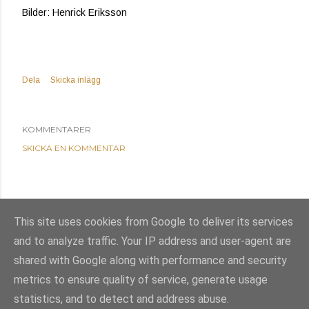
Bilder: Henrick Eriksson
Dela
Skicka inlägg
KOMMENTARER
SKICKA EN KOMMENTAR
This site uses cookies from Google to deliver its services
and to analyze traffic. Your IP address and user-agent are
shared with Google along with performance and security
metrics to ensure quality of service, generate usage
statistics, and to detect and address abuse.
Använder Blogger