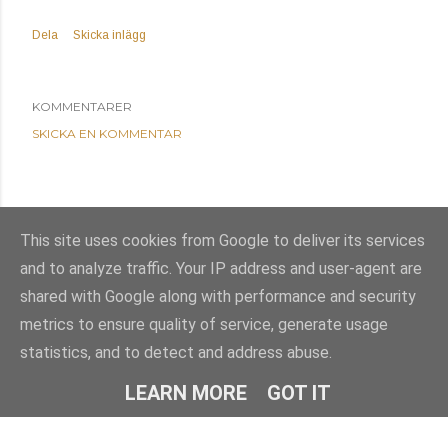
Dela
Skicka inlägg
KOMMENTARER
SKICKA EN KOMMENTAR
This site uses cookies from Google to deliver its services
and to analyze traffic. Your IP address and user-agent are
shared with Google along with performance and security
metrics to ensure quality of service, generate usage
statistics, and to detect and address abuse.
Använder Blogger
LEARN MORE
GOT IT