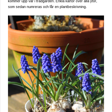
kommer upp var i trädgården. Enkla kartor över alla ytor,
som sedan numreras och får en plantbeskrivning.