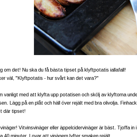
 om det! Nu ska du få bästa tipset på klyftpotatis iallafall!
er väl, "Klyftpotatis - hur svårt kan det vara?"
 vanligt med att klyfta upp potatisen och skölj av klyftorna under 
sen. Lägg på en plåt och häll över rejält med bra olivolja. Finha
det där tipset!
 vinäger! Vitvinsvinäger eller äppelcidervinäger är bäst. Tjoffa in
a 40 minuter. Lovar att vinägern lyfter smaken rejält.