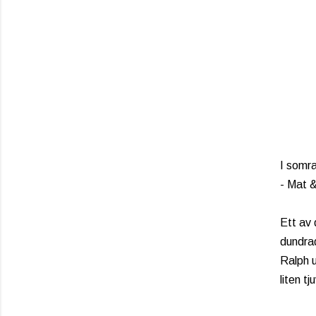
I somra
- Mat 
Ett av 
dundrad
Ralph u
liten t