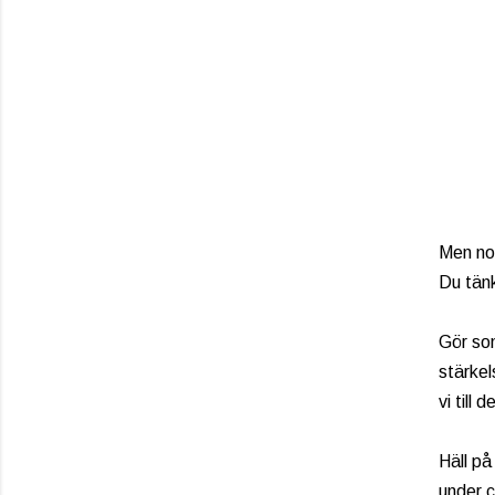
Men nog
Du tänk
Gör som
stärkel
vi till 
Häll på
under c