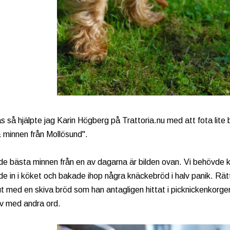
s så hjälpte jag Karin Högberg på Trattoria.nu med att fota lite 
& minnen från Mollösund".
de bästa minnen från en av dagarna är bilden ovan. Vi behövde kn
e in i köket och bakade ihop några knäckebröd i halv panik. Rät
t med en skiva bröd som han antagligen hittat i picknickenkorgen
juv med andra ord.