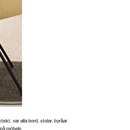
skt, var alla bord, stolar, byråar
 på möbeln.