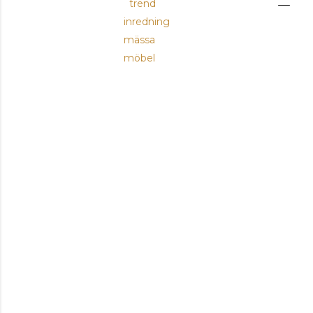
¨trend
inredning
mässa
möbel