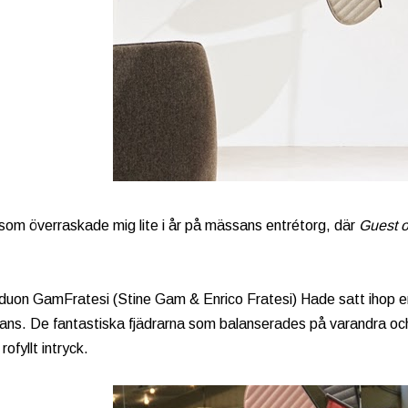
som överraskade mig lite i år på mässans entrétorg, där
Guest o
uon GamFratesi (Stine Gam & Enrico Fratesi) Hade satt ihop en 
lans. De fantastiska fjädrarna som balanserades på varandra oc
 rofyllt intryck.