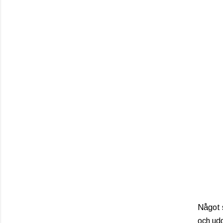
Något s
och ud