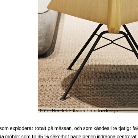
om exploderat totalt på mässan, och som kändes lite tjatigt fakti
da möbler som till 95 % säkerhet hade benen indragna centrerat