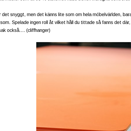
r det snyggt, men det känns lite som om hela möbelvärlden, bara
iksom. Spelade ingen roll åt vilket håll du tittade så fanns det där
ak också.... (cliffhanger)