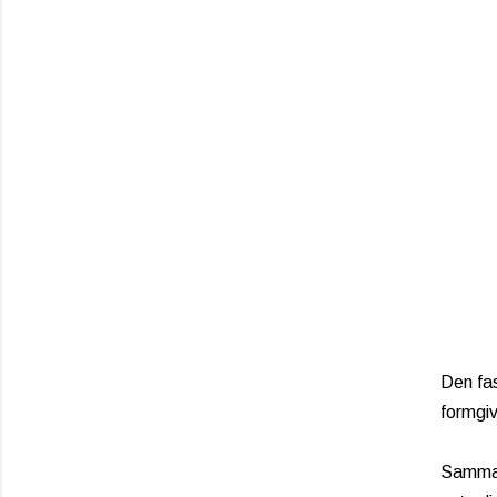
Den fas
formgiv
Samma s