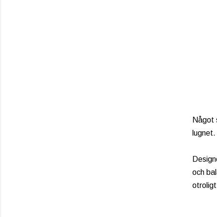
Något 
lugnet.
Designd
och ba
otroligt