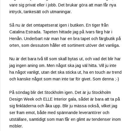
vare sig privat eller i jobb. Det brukar göra att man får nya
intryck, tankesätt och utmaningar.
Så nu är det omtapetserat igen i butiken. En tiger från
Catalina Estrada. Tapeten hittade jag på Ivars färg här i
Henån. Underbart när man har en bra tapet och färgbutik på
orten, som dessutom håller ett sortiment utöver det vanliga.
Nu är det bara två till som skall bytas ut, och vad det blir har
jag ingen aning om. Men något ska jag väl hitta. Vill ju inte
ha något vanligt, utan det ska sticka ut, ha en touch av trend
och kanske något som man inte tar för givet. Som denna ;-)
På söndag blir det Stockholm igen. Det är ju Stockholm
Design Week och ELLE Interior gala, sådet är bara att ta på
sig finkläderna och åka upp. Blir ju mässa också, vilket jag
ser fram emot, både med spännande leverantörer och
utställare, samtidigt som man får en glimt av tendenser inom
möbler.