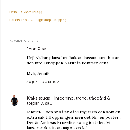
Dela
Skicka inlägg
Labels:
moltazdesignshop
shopping
KOMMENTARER
JenniP sa…
Hej! Älskar planschen bakom kassan, men hittar
den inte i shoppen. Varifrån kommer den?
Mvh, JenniP
30 juni 2013 kl. 10:31
Kråks stuga - Inredning, trend, trädgård &
torparliv.
sa…
JennieP - den är så ny då vi tog fram den som en
extra sak till öppningen, men det blir en poster .
Det är Andreas Bruzelius som gjort den. Vi
lanserar den inom någon vecka!