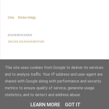
Dela
Skicka inlägg
KOMMENTARER
SKICKA EN KOMMENTAR
This site uses cookies from Google to deliver its services
and to analyze traffic. Your IP address and user-agent are
shared with Google along with performance and security
metrics to ensure quality of service, generate usage
statistics, and to detect and address abuse.
Använder Blogger
LEARN MORE
GOT IT