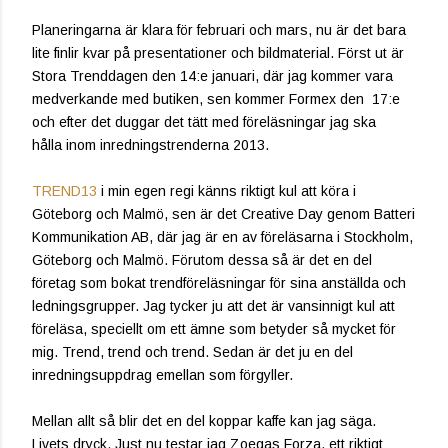
Planeringarna är klara för februari och mars, nu är det bara
lite finlir kvar på presentationer och bildmaterial. Först ut är
Stora Trenddagen den 14:e januari, där jag kommer vara
medverkande med butiken, sen kommer Formex den 17:e
och efter det duggar det tätt med föreläsningar jag ska
hålla inom inredningstrenderna 2013.
TREND13
i min egen regi känns riktigt kul att köra i
Göteborg och Malmö, sen är det Creative Day genom Batteri
Kommunikation AB, där jag är en av föreläsarna i Stockholm,
Göteborg och Malmö. Förutom dessa så är det en del
företag som bokat trendföreläsningar för sina anställda och
ledningsgrupper. Jag tycker ju att det är vansinnigt kul att
föreläsa, speciellt om ett ämne som betyder så mycket för
mig. Trend, trend och trend. Sedan är det ju en del
inredningsuppdrag emellan som förgyller.
Mellan allt så blir det en del koppar kaffe kan jag säga.
Livets dryck. Just nu testar jag Zoegas Forza, ett riktigt