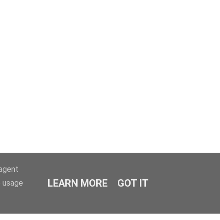
-agent
LEARN MORE
GOT IT
e usage