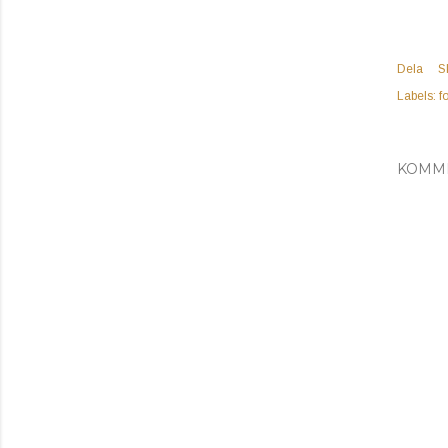
Dela
S
Labels:
f
KOMM