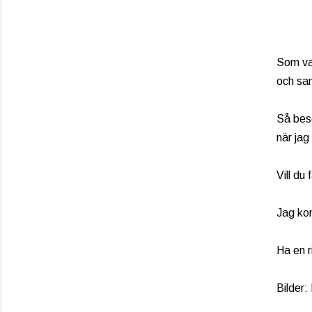
Som van
och sa
Så besö
när jag
Vill du
Jag ko
Ha en r
Bilder: