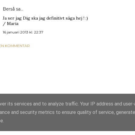
Berså
sa…
Ja ser jag Dig ska jag definitivt säga hej ! :)
/ Maria
16 januari 2013 kl. 22:37
 EN KOMMENTAR
er its services and to analyze traffic. Your IP address and user
ance and security metrics to ensure quality of service, generat
Använder Blogger
e.