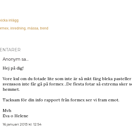
kicka inlägg
ormex
inredning
mässa
trend
ENTARER
Anonym sa…
Hej på dig!
Vore kul om du fotade lite som inte är så mkt färg bleka pasteller o
svensson inte får gå på formex ..De flesta fotar så extrema sker som
hemmet.
Tacksam för din info rapport från formex ser vi fram emot.
Mvh
Eva o Helene
16 januari 2013 kl. 12:54