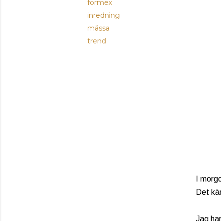
formex
inredning
mässa
trend
I morgo
Det kän
Jag har