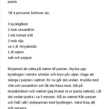
pasta.
Till 4 personer behöver du;
3 kyckligfileér
2 msk sesamfrön
1 tsk torkad chili
2 msk olja
ca 1 dl Teryiakisås
1 dl vatten
salt och peppar
Börjamed att sätta på vatten till pastan. Stycka upp
kycklingen i mindre strimlor och bryn på i oljan. Dags att
slänga i pastan i vattnet, för nu går det undan. Krydda med
chili och sesamfrön och låt det fräsa med. Slå på
teryiakisåsen och vattnet (jag brukar ta ur pasta vattnet). Låt
det sedan puttra i ca 5 minuter. Slå av vattnet från pastan
och häll i allt i stekpannan med kycklingen. Vänd ihop allt
och servera.