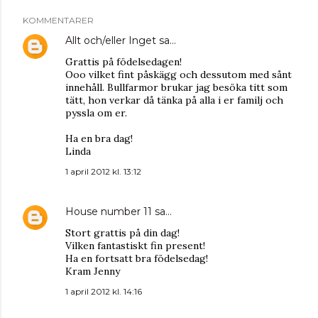
KOMMENTARER
Allt och/eller Inget
sa…
Grattis på födelsedagen!
Ooo vilket fint påskägg och dessutom med sånt
innehåll. Bullfarmor brukar jag besöka titt som
tätt, hon verkar då tänka på alla i er familj och
pyssla om er.
Ha en bra dag!
Linda
1 april 2012 kl. 13:12
House number 11
sa…
Stort grattis på din dag!
Vilken fantastiskt fin present!
Ha en fortsatt bra födelsedag!
Kram Jenny
1 april 2012 kl. 14:16