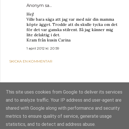
Anonym sa…
Hej!
Ville bara säga att jag var med när din mamma
köpte ägget. Trodde att du skulle tycka om det
för det var ganska stilrent. Så jag känner mig
lite delaktig i det.
Kram från kusin Carina
1 april 2012 kl. 20:59
SKICKA EN KOMMENTAR
This site uses cookies from Google to deliver its services
and to analyze traffic. Your IP address and user-agent are
shared with Google along with performance and security
metrics to ensure quality of service, generate usage
statistics, and to detect and address abuse.
Använder Blogger