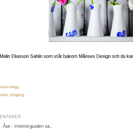
 Malin Eliasson Sahlin som står bakom Månses Design och du ka
kicka inlägg
orslin
shopping
ENTARER
Åse - Interiörguiden
sa…