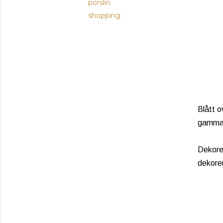
porslin
shopping
Blått o
gammal
Dekoren
dekoren