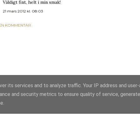
Väldigt fint, helt i min smak!
21 mars 2012 kl. 08:03
 EN KOMMENTAR
er its services and to analyze traffic. Your IP address and user
ance and security metrics to ensure quality of service, generat
Använder Blogger
e.