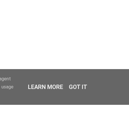
-agent
LEARN MORE
GOT IT
e usage