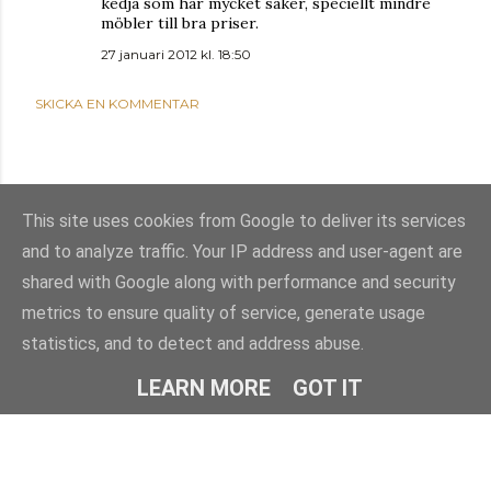
kedja som har mycket saker, speciellt mindre
möbler till bra priser.
27 januari 2012 kl. 18:50
SKICKA EN KOMMENTAR
This site uses cookies from Google to deliver its services
and to analyze traffic. Your IP address and user-agent are
shared with Google along with performance and security
metrics to ensure quality of service, generate usage
statistics, and to detect and address abuse.
Använder Blogger
LEARN MORE
GOT IT