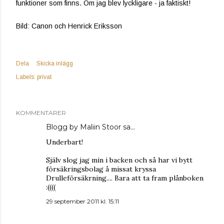
funktioner som finns. Om jag blev lyckligare - ja faktiskt!
Bild: Canon och Henrick Eriksson
Dela
Skicka inlägg
Labels:
privat
KOMMENTARER
Blogg by Maliin Stoor
sa…
Underbart!
Själv slog jag min i backen och så har vi bytt
försäkringsbolag å missat kryssa
Drulleförsäkrning.... Bara att ta fram plånboken
:((((
29 september 2011 kl. 15:11