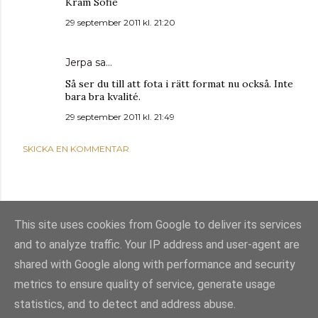
Kram Sofie
29 september 2011 kl. 21:20
Jerpa
sa…
Så ser du till att fota i rätt format nu också. Inte
bara bra kvalité.
29 september 2011 kl. 21:49
SKICKA EN KOMMENTAR
This site uses cookies from Google to deliver its services
and to analyze traffic. Your IP address and user-agent are
shared with Google along with performance and security
metrics to ensure quality of service, generate usage
statistics, and to detect and address abuse.
Använder Blogger