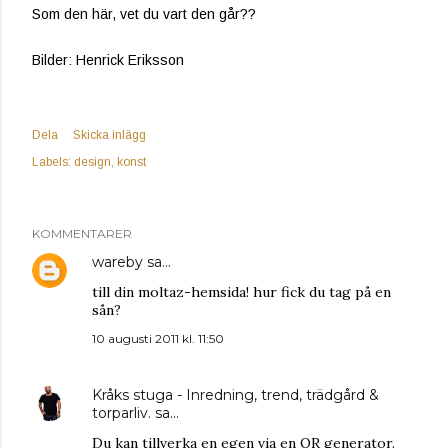
Som den här, vet du vart den går??
Bilder: Henrick Eriksson
Dela
Skicka inlägg
Labels:
design
konst
KOMMENTARER
wareby
sa…
till din moltaz-hemsida! hur fick du tag på en
sån?
10 augusti 2011 kl. 11:50
Kråks stuga - Inredning, trend, trädgård &
torparliv.
sa…
Du kan tillverka en egen via en QR generator.