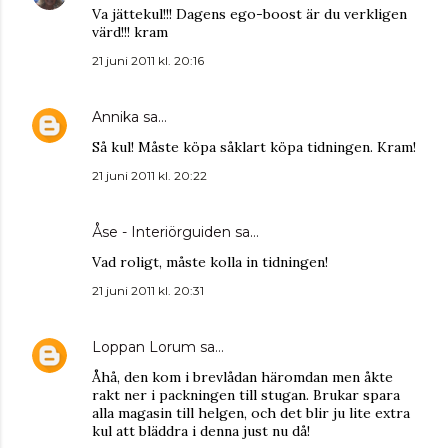
Va jättekul!!! Dagens ego-boost är du verkligen
värd!!! kram
21 juni 2011 kl. 20:16
Annika
sa…
Så kul! Måste köpa såklart köpa tidningen. Kram!
21 juni 2011 kl. 20:22
Åse - Interiörguiden
sa…
Vad roligt, måste kolla in tidningen!
21 juni 2011 kl. 20:31
Loppan Lorum
sa…
Åhå, den kom i brevlådan häromdan men åkte
rakt ner i packningen till stugan. Brukar spara
alla magasin till helgen, och det blir ju lite extra
kul att bläddra i denna just nu då!